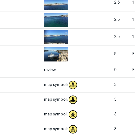
2.5
1
2.5
1
2.5
1
5
F
review
9
F
3
map symbol:
3
map symbol:
3
map symbol:
3
map symbol: