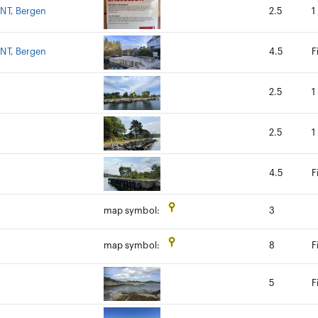
DNT, Bergen
2.5
1
DNT, Bergen
4.5
F
2.5
1
2.5
1
4.5
F
3
map symbol:
8
F
map symbol:
5
F