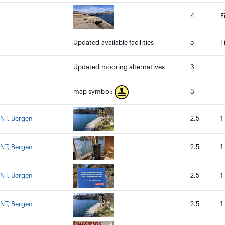
4
F
Updated available facilities
5
F
Updated mooring alternatives
3
3
map symbol:
DNT, Bergen
2.5
1
DNT, Bergen
2.5
1
DNT, Bergen
2.5
1
DNT, Bergen
2.5
1