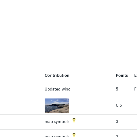
Contribution
Points
E
Updated wind
5
F
0.5
3
map symbol:
3
map symbol: