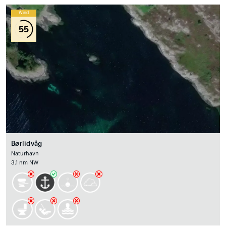
Wind
55
Børlidvåg
Naturhavn
3.1 nm NW