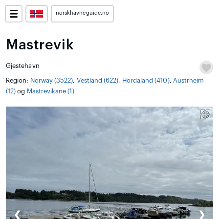
norskhavneguide.no
Mastrevik
Gjestehavn
Region:
Norway (3522)
,
Vestland (622)
,
Hordaland (410)
,
Austrheim
(12)
og
Mastrevikane (1)
❮
❯