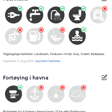
Tilgjengelige fasiliteter: Landstrøm, Ferskvann til båt, Dusj, Toalett, Badeplass.
Oppdatert 6. Aug 2023.
Oppdater fasiliteter
.
Fortøying i havna
Muligheter for å fortøye i denne havna: Til kai eller flytebrygge.