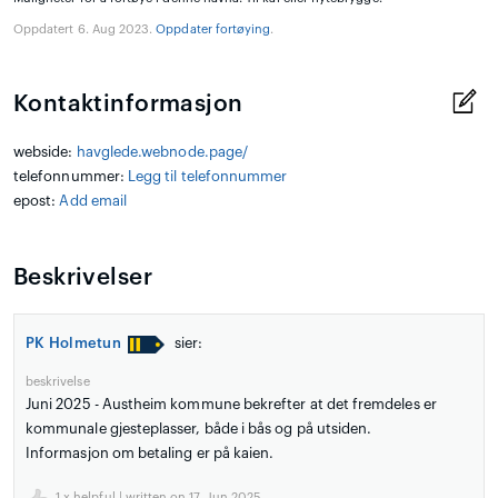
Oppdatert 6. Aug 2023.
Oppdater fortøying
.
Kontaktinformasjon
webside:
havglede.webnode.page/
telefonnummer:
Legg til telefonnummer
epost:
Add email
Beskrivelser
PK Holmetun
sier:
beskrivelse
Juni 2025 - Austheim kommune bekrefter at det fremdeles er
kommunale gjesteplasser, både i bås og på utsiden.
Informasjon om betaling er på kaien.
1
x helpful | written on 17. Jun 2025