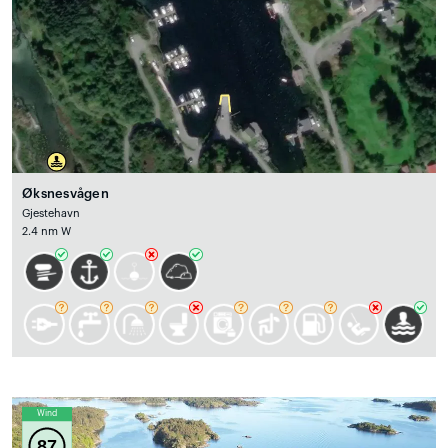
Øksnesvågen
Gjestehavn
2.4 nm W
Wind
87