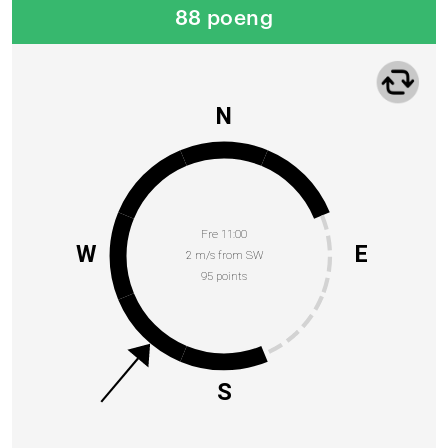
88 poeng
N
Fre 11:00
W
E
2 m/s from SW
95 points
S