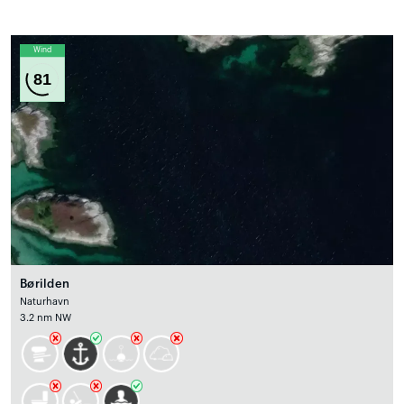
Wind
81
Børilden
Naturhavn
3.2 nm NW