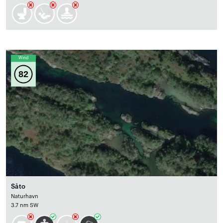
Wind
82
Såto
Naturhavn
3.7 nm SW