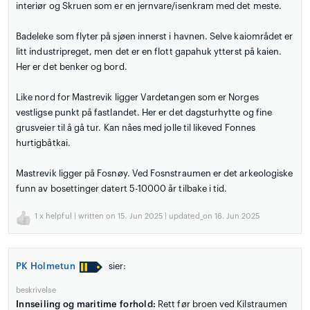
interiør og Skruen som er en jernvare/isenkram med det meste.
Badeleke som flyter på sjøen innerst i havnen. Selve kaiområdet er
litt industripreget, men det er en flott gapahuk ytterst på kaien.
Her er det benker og bord.
Like nord for Mastrevik ligger Vardetangen som er Norges
vestligse punkt på fastlandet. Her er det dagsturhytte og fine
grusveier til å gå tur. Kan nåes med jolle til likeved Fonnes
hurtigbåtkai.
Mastrevik ligger på Fosnøy. Ved Fosnstraumen er det arkeologiske
funn av bosettinger datert 5-10000 år tilbake i tid.
1
x helpful | written on 15. Jun 2025 | updated_on 16. Jun 2025
PK Holmetun
sier:
beskrivelse
Innseiling og maritime forhold:
Rett før broen ved Kilstraumen