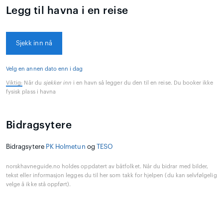
Legg til havna i en reise
Sjekk inn nå
Velg en annen dato enn i dag
Viktig:
Når du
sjekker inn
i en havn så legger du den til en reise. Du booker ikke
fysisk plass i havna
Bidragsytere
Bidragsytere
PK Holmetun
og
TESO
norskhavneguide.no holdes oppdatert av båtfolket. Når du bidrar med bilder,
tekst eller informasjon legges du til her som takk for hjelpen (du kan selvfølgelig
velge å ikke stå oppført).