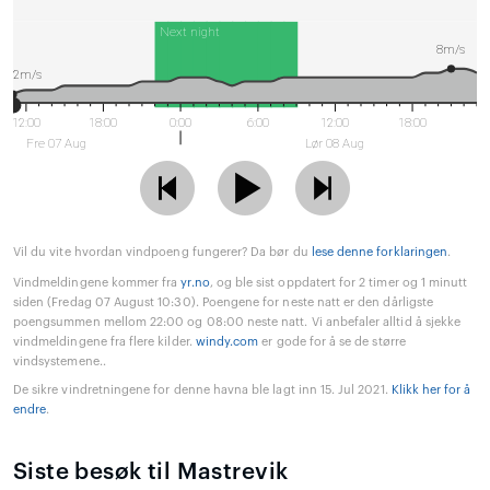
Next night
8m/s
2m/s
12:00
18:00
0:00
6:00
12:00
18:00
Fre 07 Aug
Lør 08 Aug
Vil du vite hvordan vindpoeng fungerer? Da bør du
lese denne forklaringen
.
Vindmeldingene kommer fra
yr.no
, og ble sist oppdatert for 2 timer og 1 minutt
siden (Fredag 07 August 10:30). Poengene for neste natt er den dårligste
poengsummen mellom 22:00 og 08:00 neste natt. Vi anbefaler alltid å sjekke
vindmeldingene fra flere kilder.
windy.com
er gode for å se de større
vindsystemene..
De sikre vindretningene for denne havna ble lagt inn 15. Jul 2021.
Klikk her for å
endre
.
Siste besøk til Mastrevik