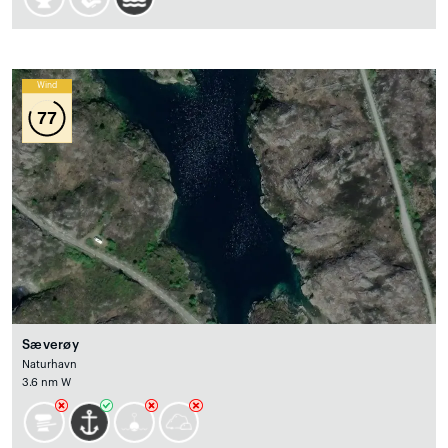
Wind
77
Sæverøy
Naturhavn
3.6 nm W