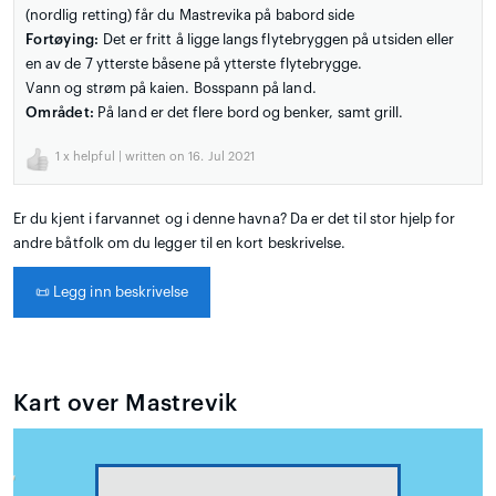
(nordlig retting) får du Mastrevika på babord side
Fortøying:
Det er fritt å ligge langs flytebryggen på utsiden eller
en av de 7 ytterste båsene på ytterste flytebrygge.
Vann og strøm på kaien. Bosspann på land.
Området:
På land er det flere bord og benker, samt grill.
1
x helpful | written on 16. Jul 2021
Er du kjent i farvannet og i denne havna? Da er det til stor hjelp for
andre båtfolk om du legger til en kort beskrivelse.
📜
Legg inn beskrivelse
Kart over Mastrevik