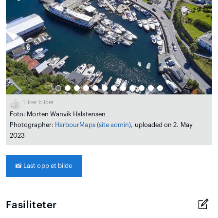
1
liker bildet
Foto: Morten Wanvik Halstensen
Photographer:
HarbourMaps (site admin)
, uploaded on 2. May
2023
📸
Last opp et bilde
Fasiliteter