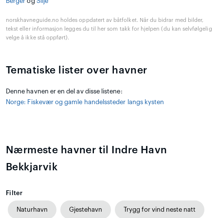
Berger
og
Silje
norskhavneguide.no holdes oppdatert av båtfolket. Når du bidrar med bilder,
tekst eller informasjon legges du til her som takk for hjelpen (du kan selvfølgelig
velge å ikke stå oppført).
Tematiske lister over havner
Denne havnen er en del av disse listene:
Norge: Fiskevær og gamle handelssteder langs kysten
Nærmeste havner til Indre Havn
Bekkjarvik
Filter
Naturhavn
Gjestehavn
Trygg for vind neste natt