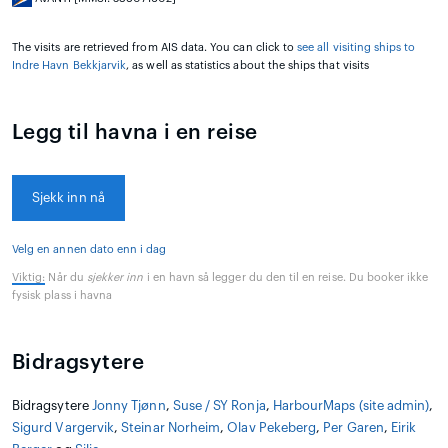
The visits are retrieved from AIS data. You can click to
see all visiting ships to
Indre Havn Bekkjarvik
, as well as statistics about the ships that visits
Legg til havna i en reise
Sjekk inn nå
Velg en annen dato enn i dag
Viktig:
Når du
sjekker inn
i en havn så legger du den til en reise. Du booker ikke
fysisk plass i havna
Bidragsytere
Bidragsytere
Jonny Tjønn
,
Suse / SY Ronja
,
HarbourMaps (site admin)
,
Sigurd Vargervik
,
Steinar Norheim
,
Olav Pekeberg
,
Per Garen
,
Eirik