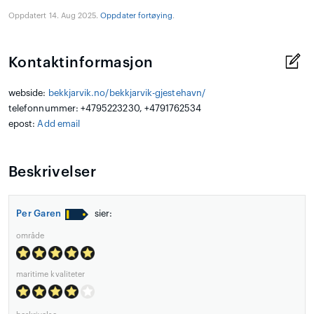
Oppdatert 14. Aug 2025.
Oppdater fortøying
.
Kontaktinformasjon
webside:
bekkjarvik.no/bekkjarvik-gjestehavn/
telefonnummer: +4795223230, +4791762534
epost:
Add email
Beskrivelser
Per Garen
sier:
område
maritime kvaliteter