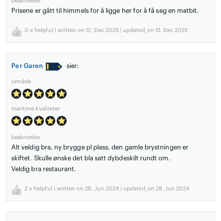
beskrivelse
Prisene er gått til himmels for å ligge her for å få seg en matbit.
0
x helpful | written on 12. Dec 2025 | updated_on 12. Dec 2025
Per Garen
sier:
område
maritime kvaliteter
beskrivelse
Alt veldig bra, ny brygge pl plass, den gamle brystningen er
skiftet. Skulle ønske det bla satt dybdeskilt rundt om.
Veldig bra restaurant.
2
x helpful | written on 28. Jun 2024 | updated_on 28. Jun 2024