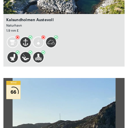
Kalsundholmen Austevoll
Naturhavn
1.9 nm E
Wind
66