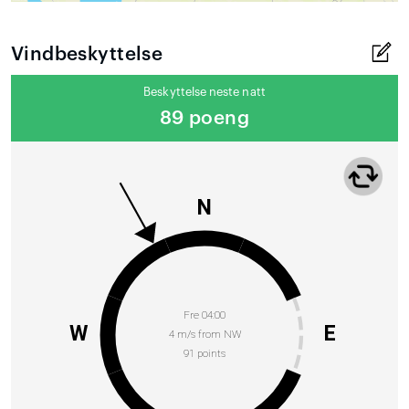
Vindbeskyttelse
Beskyttelse neste natt
89 poeng
N
Fre 04:00
W
E
4 m/s from NW
91 points