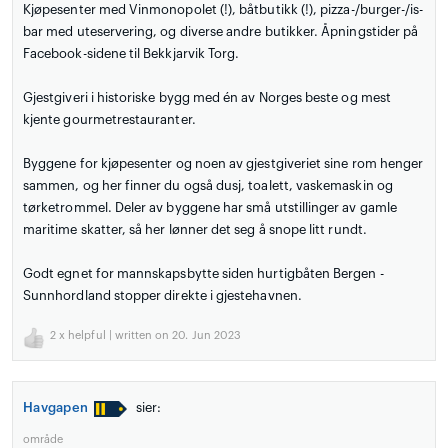
Kjøpesenter med Vinmonopolet (!), båtbutikk (!), pizza-/burger-/is-
bar med uteservering, og diverse andre butikker. Åpningstider på
Facebook-sidene til Bekkjarvik Torg.
Gjestgiveri i historiske bygg med én av Norges beste og mest
kjente gourmetrestauranter.
Byggene for kjøpesenter og noen av gjestgiveriet sine rom henger
sammen, og her finner du også dusj, toalett, vaskemaskin og
tørketrommel. Deler av byggene har små utstillinger av gamle
maritime skatter, så her lønner det seg å snope litt rundt.
Godt egnet for mannskapsbytte siden hurtigbåten Bergen -
Sunnhordland stopper direkte i gjestehavnen.
2
x helpful | written on 20. Jun 2023
Havgapen
sier:
område