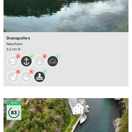
Drønapollen
Naturhavn
3.2 nm N
Wind
83