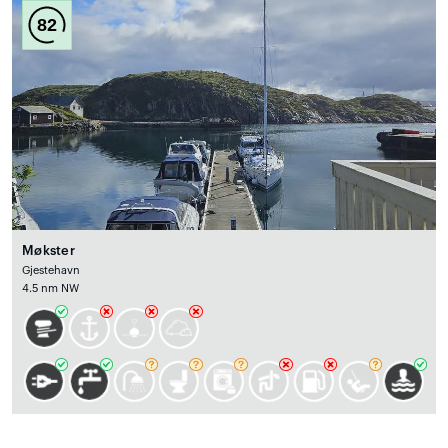
82
Møkster
Gjestehavn
4.5 nm NW