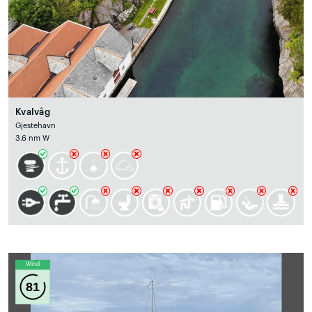
Kvalvåg
Gjestehavn
3.6 nm W
Wind
81