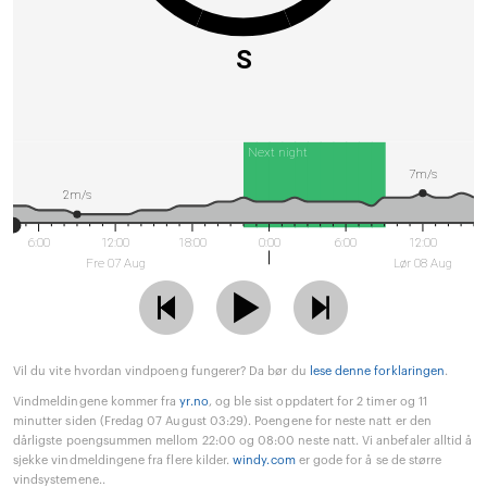
S
Next night
7m/s
2m/s
6:00
12:00
18:00
0:00
6:00
12:00
Fre 07 Aug
Lør 08 Aug
Vil du vite hvordan vindpoeng fungerer? Da bør du
lese denne forklaringen
.
Vindmeldingene kommer fra
yr.no
, og ble sist oppdatert for 2 timer og 11
minutter siden (Fredag 07 August 03:29). Poengene for neste natt er den
dårligste poengsummen mellom 22:00 og 08:00 neste natt. Vi anbefaler alltid å
sjekke vindmeldingene fra flere kilder.
windy.com
er gode for å se de større
vindsystemene..