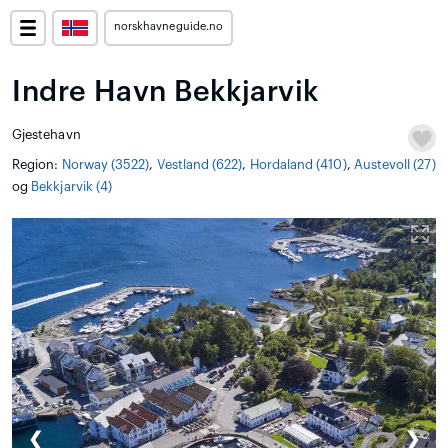
norskhavneguide.no
Indre Havn Bekkjarvik
Gjestehavn
Region:
Norway (3522)
,
Vestland (622)
,
Hordaland (410)
,
Austevoll (27)
og
Bekkjarvik (4)
❮
❯