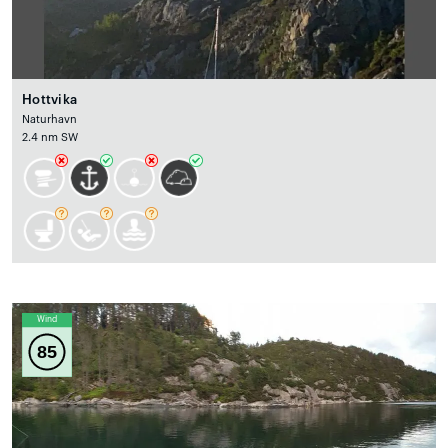
Hottvika
Naturhavn
2.4 nm SW
Wind
85