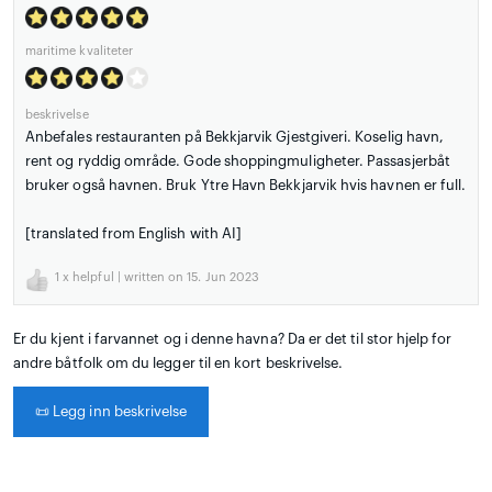
maritime kvaliteter
beskrivelse
Anbefales restauranten på Bekkjarvik Gjestgiveri. Koselig havn,
rent og ryddig område. Gode shoppingmuligheter. Passasjerbåt
bruker også havnen. Bruk Ytre Havn Bekkjarvik hvis havnen er full.
[translated from English with AI]
1
x helpful | written on 15. Jun 2023
Er du kjent i farvannet og i denne havna? Da er det til stor hjelp for
andre båtfolk om du legger til en kort beskrivelse.
📜
Legg inn beskrivelse