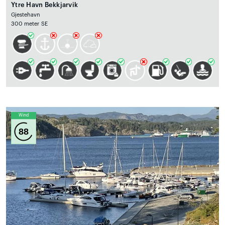
Ytre Havn Bekkjarvik
Gjestehavn
300 meter SE
Wind
88