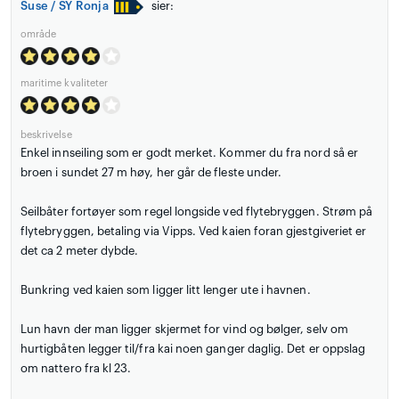
Suse / SY Ronja
sier:
område
maritime kvaliteter
beskrivelse
Enkel innseiling som er godt merket. Kommer du fra nord så er
broen i sundet 27 m høy, her går de fleste under.
Seilbåter fortøyer som regel longside ved flytebryggen. Strøm på
flytebryggen, betaling via Vipps. Ved kaien foran gjestgiveriet er
det ca 2 meter dybde.
Bunkring ved kaien som ligger litt lenger ute i havnen.
Lun havn der man ligger skjermet for vind og bølger, selv om
hurtigbåten legger til/fra kai noen ganger daglig. Det er oppslag
om nattero fra kl 23.