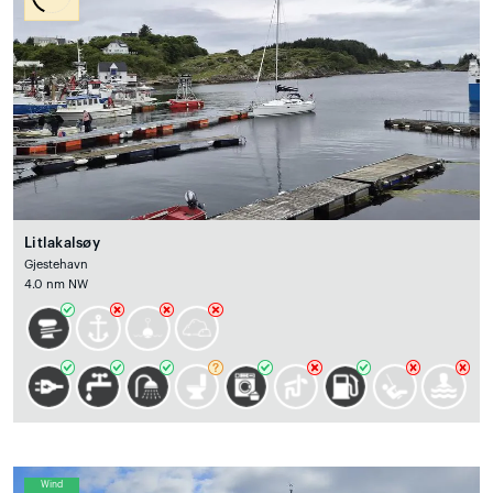
Litlakalsøy
Gjestehavn
4.0 nm NW
Wind