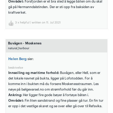
Området:
Forsfjorden er et bra sted å legge båten om du skal
gå på Hermanndalstinden. Der er sti opp fra baksiden av
kraftverket.
3
x helpful | written on 11. Jul 2021
Buvågen - Moskenes
natural_harbour
Helen Berg
sier:
beskrivelse
Innseiling og maritime forhold:
Buvågen, eller Hell, som er
det lokale navnet på bukta, ligger på Lofotodden. For å
komme inn i bukten må du forsere Moskenesstraumen. Les
nøye på bølgevarsel.no om strømforhold før du går inn.
Ankring:
Her ligger fire gode bøyer å fortøye båten i.
Området:
Fin liten sandstrand og fine plasser gå tur. En fin tur
er opp i det vestlige skaret og se over eller gå over til Refsvika.