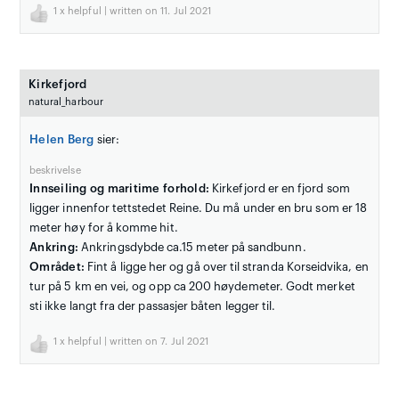
1
x helpful | written on 11. Jul 2021
Kirkefjord
natural_harbour
Helen Berg
sier:
beskrivelse
Innseiling og maritime forhold:
Kirkefjord er en fjord som
ligger innenfor tettstedet Reine. Du må under en bru som er 18
meter høy for å komme hit.
Ankring:
Ankringsdybde ca.15 meter på sandbunn.
Området:
Fint å ligge her og gå over til stranda Korseidvika, en
tur på 5 km en vei, og opp ca 200 høydemeter. Godt merket
sti ikke langt fra der passasjer båten legger til.
1
x helpful | written on 7. Jul 2021