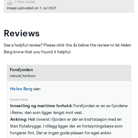
0
liker bildet
Image uploaded on 7. Jul 2021
Reviews
See a helpful review? Please click the 👍 below the review to let Helen
Berg know that you found it helpful.
Forsfjorden
natural_harbour
Helen Berg
sier:
beskrivelse
Innseiling og maritime forhold:
Forsfjorden er en av fjordene
i Reine, den som ligger lengst mot vest.
Ankring:
Helt innerst i fjorden er der en kraftstasjon med en
liten flytebrygge. I tillegg ligger der en fortøyningsbøye som
fungerer fint. Der er ingen gode plasser for eget anker.