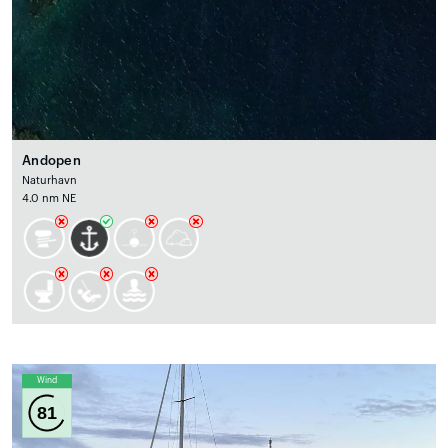
Andopen
Naturhavn
4.0 nm NE
Wind
81