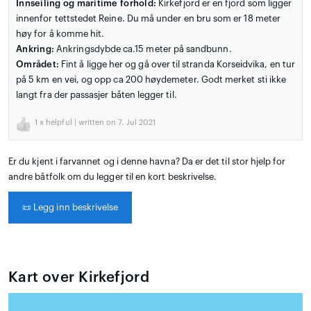
Innseiling og maritime forhold:
Kirkefjord er en fjord som ligger
innenfor tettstedet Reine. Du må under en bru som er 18 meter
høy for å komme hit.
Ankring:
Ankringsdybde ca.15 meter på sandbunn.
Området:
Fint å ligge her og gå over til stranda Korseidvika, en tur
på 5 km en vei, og opp ca 200 høydemeter. Godt merket sti ikke
langt fra der passasjer båten legger til.
1
x helpful | written on 7. Jul 2021
Er du kjent i farvannet og i denne havna? Da er det til stor hjelp for
andre båtfolk om du legger til en kort beskrivelse.
📜
Legg inn beskrivelse
Kart over Kirkefjord