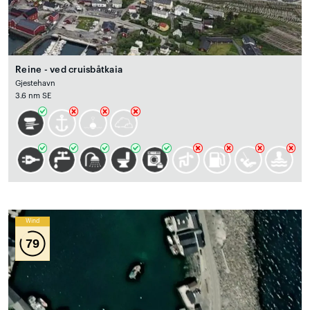
Reine - ved cruisbåtkaia
Gjestehavn
3.6 nm SE
Wind
79