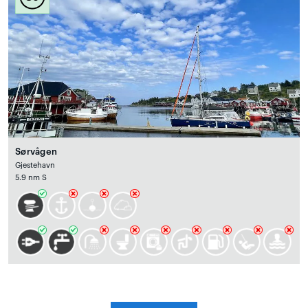
Sørvågen
Gjestehavn
5.9 nm S