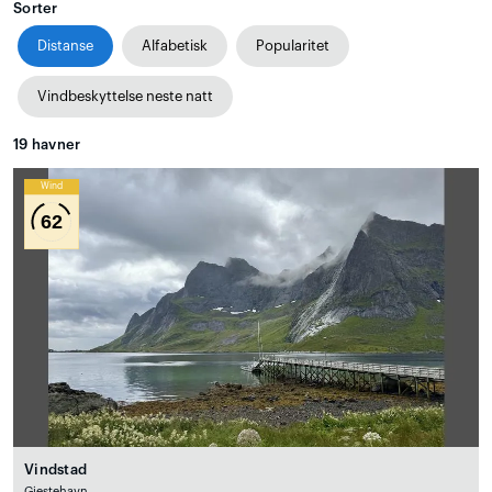
Sorter
Distanse
Alfabetisk
Popularitet
Vindbeskyttelse neste natt
19
havner
Wind
62
Vindstad
Gjestehavn