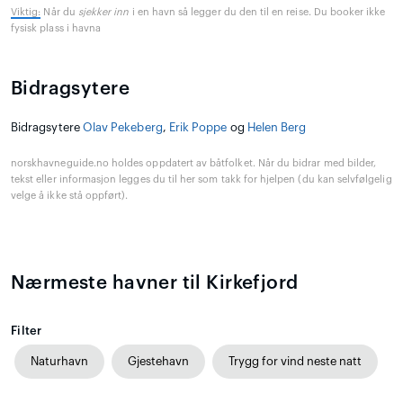
Viktig:
Når du
sjekker inn
i en havn så legger du den til en reise. Du booker ikke
fysisk plass i havna
Bidragsytere
Bidragsytere
Olav Pekeberg
,
Erik Poppe
og
Helen Berg
norskhavneguide.no holdes oppdatert av båtfolket. Når du bidrar med bilder,
tekst eller informasjon legges du til her som takk for hjelpen (du kan selvfølgelig
velge å ikke stå oppført).
Nærmeste havner til Kirkefjord
Filter
Naturhavn
Gjestehavn
Trygg for vind neste natt