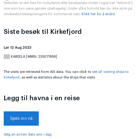
fjellsiden er det fare for turbulente eller katabatiske vinder (også kalt "fallvind"),
noe som kan være ganske ubehagelig. Under slike forhold bør du ikke stole på
vindbeskyttelsespoengene for kommende natt.
Klikk her for å endre
.
Siste besøk til Kirkefjord
Lør 12 Aug 2023
KAREELA [MMSI: 235071959]
The visits are retrieved from AIS data. You can click to
see all visiting ships to
Kirkefjord
, as well as statistics about the ships that visits
Legg til havna i en reise
Sjekk inn nå
Velg en annen dato enn i dag