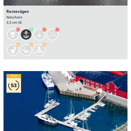
Reinevågen
Naturhavn
3.3 nm SE
Wind
53