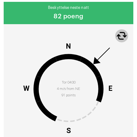
Beskyttelse neste natt
82 poeng
N
Tor 04:00
W
E
4 m/s from NE
91 points
S