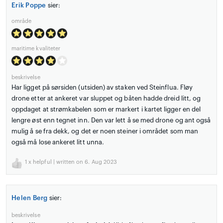
Erik Poppe
sier:
område
maritime kvaliteter
beskrivelse
Har ligget på sørsiden (utsiden) av staken ved Steinflua. Fløy
drone etter at ankeret var sluppet og båten hadde dreid litt, og
oppdaget at strømkabelen som er markert i kartet ligger en del
lengre øst enn tegnet inn. Den var lett å se med drone og ant også
mulig å se fra dekk, og det er noen steiner i området som man
også må lose ankeret litt unna.
1
x helpful | written on 6. Aug 2023
Helen Berg
sier:
beskrivelse