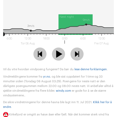
Next night
9m/s
3m/s
6:00
12:00
18:00
0:00
6:00
12:00
Tor 06 Aug
Fre 07 Aug
Vil du vite hvordan vindpoeng fungerer? Da bør du
lese denne forklaringen
.
Vindmeldingene kommer fra
yr.no
, og ble sist oppdatert for 1 time og 33
minutter siden (Torsdag 06 August 03:29). Poengene for neste natt er den
dårligste poengsummen mellom 22:00 og 08:00 neste natt. Vi anbefaler alltid å
sjekke vindmeldingene fra flere kilder.
windy.com
er gode for å se de større
vindsystemene..
De sikre vindretningene for denne havna ble lagt inn 11. Jul 2021.
Klikk her for å
endre
.
Kirkefjord er omgitt av høye åser eller fjell. Når det kommer sterk vind fra