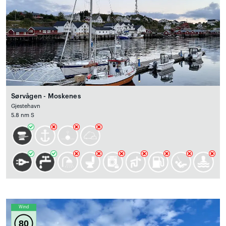
Sørvågen - Moskenes
Gjestehavn
5.8 nm S
Wind
80