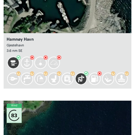
Hamnøy Havn
Gjestehavn
3.6 nm SE
Wind
83