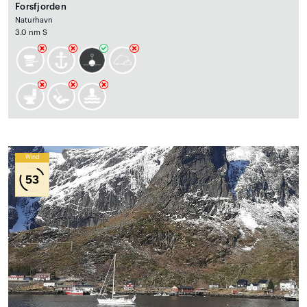
Forsfjorden
Naturhavn
3.0 nm S
Wind
53