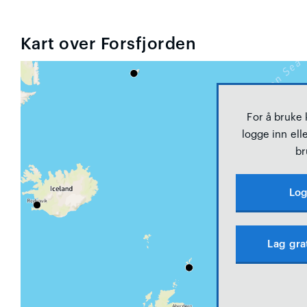
Kart over Forsfjorden
For å bruke
logge inn elle
br
Log
Lag gra