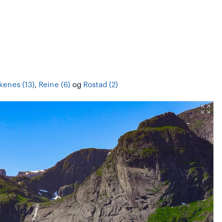
kenes (13)
,
Reine (6)
og
Rostad (2)