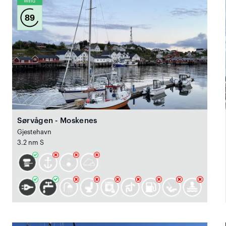
Wind
89
Sørvågen - Moskenes
Gjestehavn
3.2 nm S