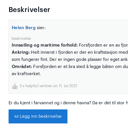
Beskrivelser
Helen Berg
sier:
beskrivelse
Innseiling og maritime forhold:
Forsfjorden er en av fjo
Ankring:
Helt innerst i fjorden er der en kraftstasjon med
som fungerer fint. Der er ingen gode plasser for eget ank
Området:
Forsfjorden er et bra sted å legge båten om du
av kraftverket.
3
x helpful | written on 11. Jul 2021
Er du kjent i farvannet og i denne havna? Da er det til stor 
📜
Legg inn beskrivelse