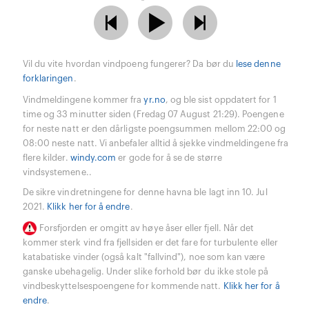
Vil du vite hvordan vindpoeng fungerer? Da bør du
lese denne
forklaringen
.
Vindmeldingene kommer fra
yr.no
, og ble sist oppdatert for 1
time og 33 minutter siden (Fredag 07 August 21:29). Poengene
for neste natt er den dårligste poengsummen mellom 22:00 og
08:00 neste natt. Vi anbefaler alltid å sjekke vindmeldingene fra
flere kilder.
windy.com
er gode for å se de større
vindsystemene..
De sikre vindretningene for denne havna ble lagt inn 10. Jul
2021.
Klikk her for å endre
.
Forsfjorden er omgitt av høye åser eller fjell. Når det
kommer sterk vind fra fjellsiden er det fare for turbulente eller
katabatiske vinder (også kalt "fallvind"), noe som kan være
ganske ubehagelig. Under slike forhold bør du ikke stole på
vindbeskyttelsespoengene for kommende natt.
Klikk her for å
endre
.