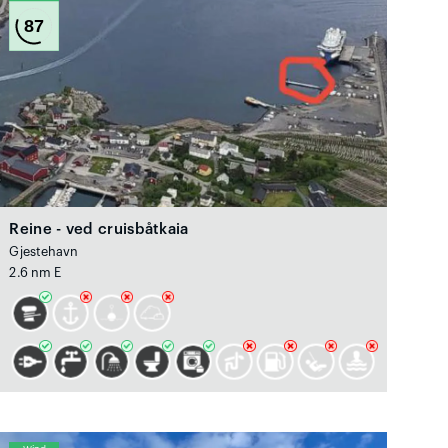
87
Reine - ved cruisbåtkaia
Gjestehavn
2.6 nm E