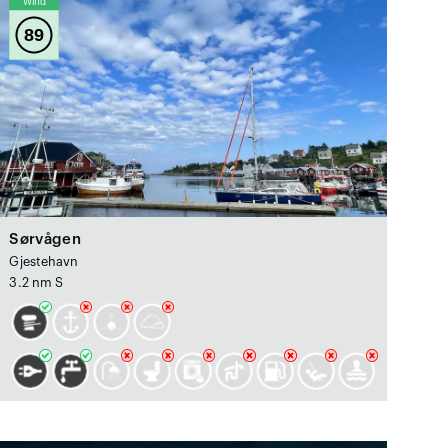
Wind
89
Sørvågen
Gjestehavn
3.2 nm S