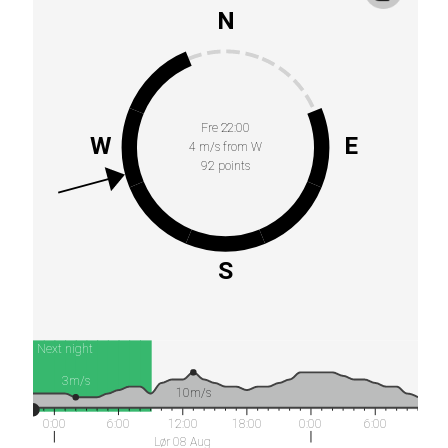
N
Fre 22:00
W
E
4 m/s from W
92 points
S
Next night
3m/s
10m/s
0:00
6:00
12:00
18:00
0:00
6:00
Lør 08 Aug