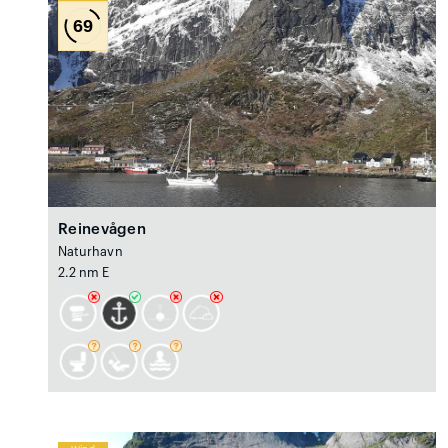
69
Reinevågen
Naturhavn
2.2 nm E