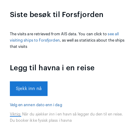
Siste besøk til Forsfjorden
The visits are retrieved from AIS data. You can click to
see all
visiting ships to Forsfjorden
, as well as statistics about the ships
that visits
Legg til havna i en reise
Sjekk inn nå
Velg en annen dato enn i dag
Viktig:
Når du
sjekker inn
i en havn så legger du den til en reise.
Du booker ikke fysisk plass i havna