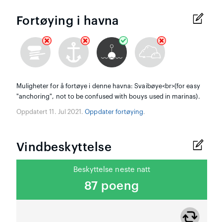
Fortøying i havna
Muligheter for å fortøye i denne havna: Svaibøye<br>(for easy
"anchoring", not to be confused with bouys used in marinas).
Oppdatert 11. Jul 2021.
Oppdater fortøying
.
Vindbeskyttelse
Beskyttelse neste natt
87 poeng