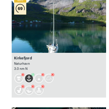
Wind
69
Kirkefjord
Naturhavn
3.0 nm N