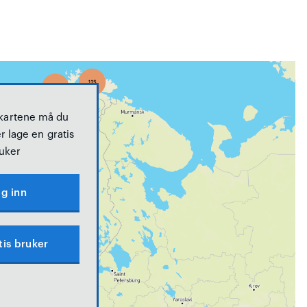
 kartene må du
r lage en gratis
uker
g inn
tis bruker