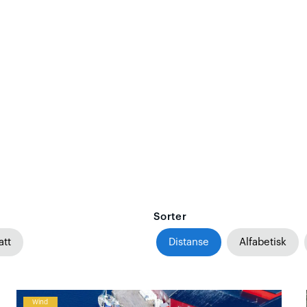
Sorter
att
Distanse
Alfabetisk
Wind