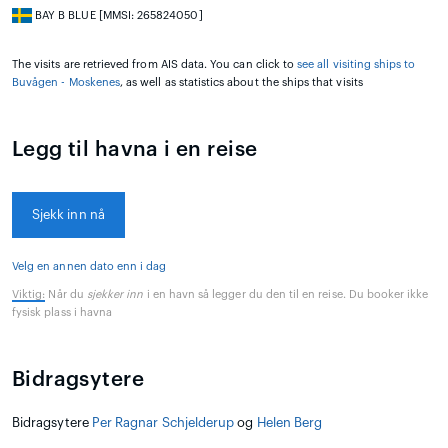
BAY B BLUE [MMSI: 265824050]
The visits are retrieved from AIS data. You can click to
see all visiting ships to
Buvågen - Moskenes
, as well as statistics about the ships that visits
Legg til havna i en reise
Sjekk inn nå
Velg en annen dato enn i dag
Viktig:
Når du
sjekker inn
i en havn så legger du den til en reise. Du booker ikke
fysisk plass i havna
Bidragsytere
Bidragsytere
Per Ragnar Schjelderup
og
Helen Berg