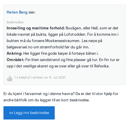
Helen Berg
sier:
beskrivelse
Innseiling og maritime forhold:
Buvågen, eller Hell, som er det
lokale navnet på bukta, ligger på Lofotodden. For å komme inn i
bukten må du forsere Moskenesstraumen. Les nøye på
bølgevarsel.no om strømforhold før du går inn.
Ankring:
Her ligger fire gode bøyer å fortøye båten i.
Området:
Fin liten sandstrand og fine plasser gå tur. En fin tur er
opp i det vestlige skaret og se over eller gå over til Refsvika.
1
x helpful | written on 11. Jul 2021
Er du kjent i farvannet og i denne havna? Da er det til stor hjelp for
andre båtfolk om du legger til en kort beskrivelse.
📜
Legg inn beskrivelse