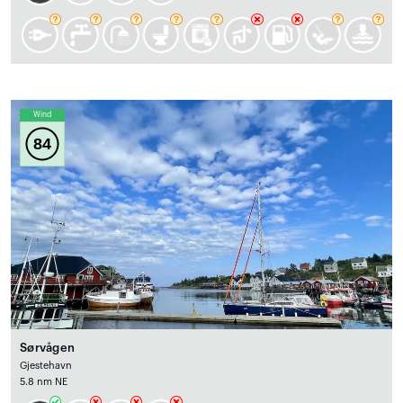
Wind
84
Sørvågen
Gjestehavn
5.8 nm NE