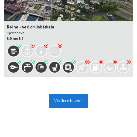
Reine - ved cruisbåtkaia
Gjestehavn
8.9 nm NE
Vis flere havner