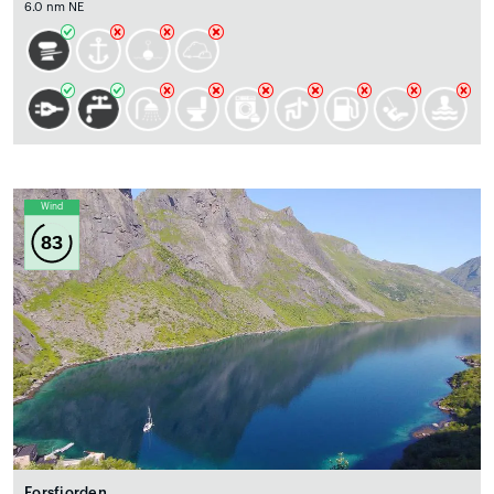
6.0 nm NE
Wind
83
Forsfjorden