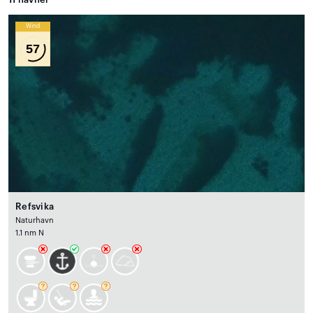
Wind
57
Refsvika
Naturhavn
1.1 nm N