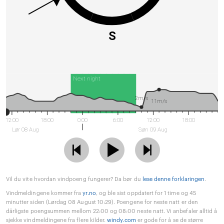
S
Next night
2m/s
11m/s
12:00
18:00
0:00
6:00
12:00
18:00
Lør 08 Aug
Søn 09 Aug
Vil du vite hvordan vindpoeng fungerer? Da bør du
lese denne forklaringen
.
Vindmeldingene kommer fra
yr.no
, og ble sist oppdatert for 1 time og 45
minutter siden (Lørdag 08 August 10:29). Poengene for neste natt er den
dårligste poengsummen mellom 22:00 og 08:00 neste natt. Vi anbefaler alltid å
sjekke vindmeldingene fra flere kilder.
windy.com
er gode for å se de større