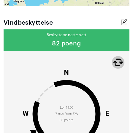
Vindbeskyttelse
Beskyttelse neste natt
82 poeng
N
Lør 11:00
W
E
7 m/s from SW
85 points