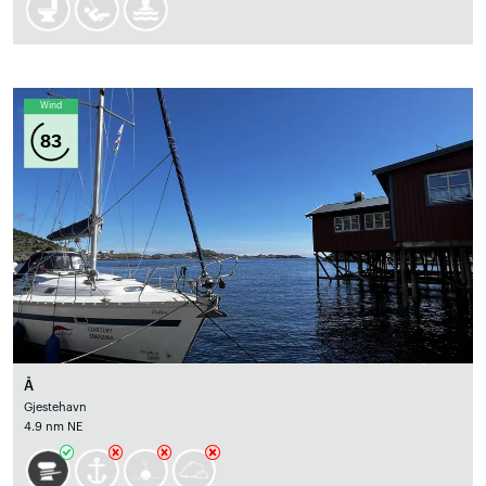
Wind
83
Å
Gjestehavn
4.9 nm NE