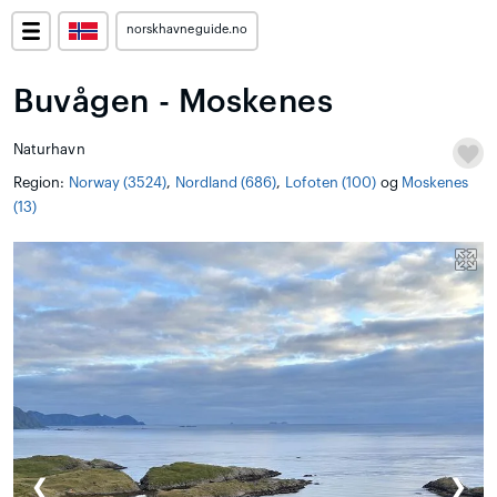
norskhavneguide.no
Buvågen - Moskenes
Naturhavn
Region:
Norway (3524)
,
Nordland (686)
,
Lofoten (100)
og
Moskenes
(13)
❮
❯