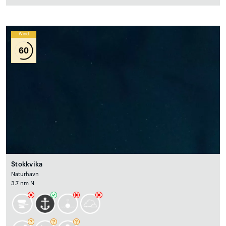
Wind
60
Stokkvika
Naturhavn
3.7 nm N