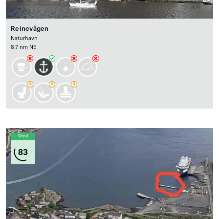
Reinevågen
Naturhavn
8.7 nm NE
Wind
83