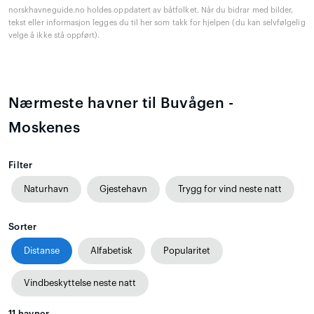
norskhavneguide.no holdes oppdatert av båtfolket. Når du bidrar med bilder,
tekst eller informasjon legges du til her som takk for hjelpen (du kan selvfølgelig
velge å ikke stå oppført).
Nærmeste havner til Buvågen -
Moskenes
Filter
Naturhavn
Gjestehavn
Trygg for vind neste natt
Sorter
Distanse
Alfabetisk
Popularitet
Vindbeskyttelse neste natt
11
havner