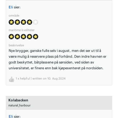
Eli
sier:
område
maritime kvaliteter
beskrivelse
Nye brygger, ganske fulle selv i august, men det ser ut til å
være mulig å reservere plass på forhånd. Den indre havnen er
godt beskyttet, båtplassene på sørsiden, ved siden av
universitetet, er finere enn bak kjøpesenteret på nordsiden.
1
x helpful | written on 10. Aug 2024
Kolabacken
natural_harbour
Eli
sier: