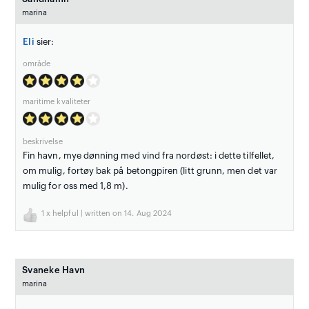
marina
Eli
sier:
område
maritime kvaliteter
beskrivelse
Fin havn, mye dønning med vind fra nordøst: i dette tilfellet,
om mulig, fortøy bak på betongpiren (litt grunn, men det var
mulig for oss med 1,8 m).
1
x helpful | written on 14. Aug 2024
Svaneke Havn
marina