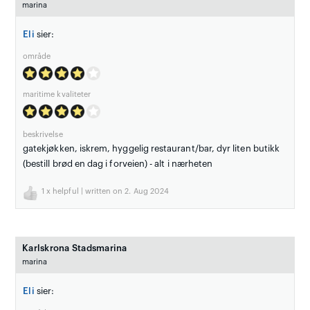
marina
Eli
sier:
område
maritime kvaliteter
beskrivelse
gatekjøkken, iskrem, hyggelig restaurant/bar, dyr liten butikk
(bestill brød en dag i forveien) - alt i nærheten
1
x helpful | written on 2. Aug 2024
Karlskrona Stadsmarina
marina
Eli
sier: