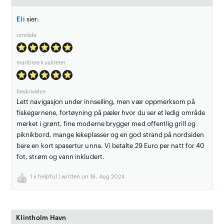
Eli
sier:
område
maritime kvaliteter
beskrivelse
Lett navigasjon under innseiling, men vær oppmerksom på
fiskegarnene, fortøyning på pæler hvor du ser et ledig område
merket i grønt, fine moderne brygger med offentlig grill og
piknikbord, mange lekeplasser og en god strand på nordsiden
bare en kort spasertur unna. Vi betalte 29 Euro per natt for 40
fot, strøm og vann inkludert.
1
x helpful | written on 18. Aug 2024
Klintholm Havn