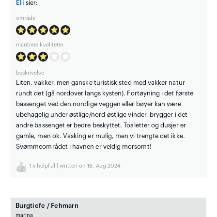
Eli
sier:
område
maritime kvaliteter
beskrivelse
Liten, vakker, men ganske turistisk sted med vakker natur
rundt det (gå nordover langs kysten). Fortøyning i det første
bassenget ved den nordlige veggen eller bøyer kan være
ubehagelig under østlige/nord-østlige vinder, brygger i det
andre bassenget er bedre beskyttet. Toaletter og dusjer er
gamle, men ok. Vasking er mulig, men vi trengte det ikke.
Svømmeområdet i havnen er veldig morsomt!
1
x helpful | written on 16. Aug 2024
Burgtiefe / Fehmarn
marina