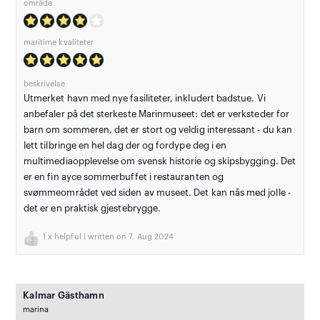
område
maritime kvaliteter
beskrivelse
Utmerket havn med nye fasiliteter, inkludert badstue. Vi
anbefaler på det sterkeste Marinmuseet: det er verksteder for
barn om sommeren, det er stort og veldig interessant - du kan
lett tilbringe en hel dag der og fordype deg i en
multimediaopplevelse om svensk historie og skipsbygging. Det
er en fin ayce sommerbuffet i restauranten og
svømmeområdet ved siden av museet. Det kan nås med jolle -
det er en praktisk gjestebrygge.
1
x helpful | written on 7. Aug 2024
Kalmar Gästhamn
marina