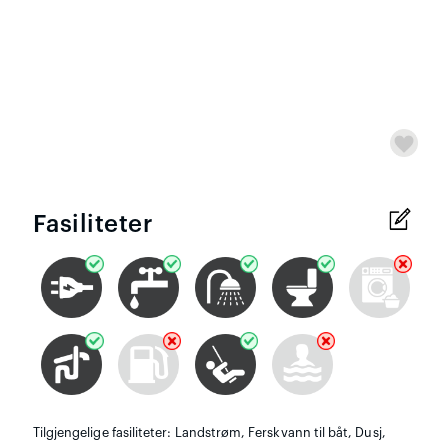
Fasiliteter
Tilgjengelige fasiliteter: Landstrøm, Ferskvann til båt, Dusj,