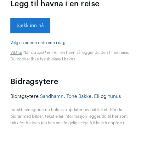
Legg til havna i en reise
Sjekk inn nå
Velg en annen dato enn i dag
Viktig:
Når du
sjekker inn
i en havn så legger du den til en reise.
Du booker ikke fysisk plass i havna
Bidragsytere
Bidragsytere
Sandhamn
,
Tone Bakke
,
Eli
og
Yunus
norskhavneguide.no holdes oppdatert av båtfolket. Når du
bidrar med bilder, tekst eller informasjon legges du til her som
takk for hjelpen (du kan selvfølgelig velge å ikke stå oppført).