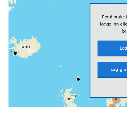
For å bruke
logge inn elle
br
Log
Lag gra