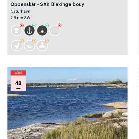
Öppenskär - SXK Blekinge bouy
Naturhavn
2.6 nm SW
Wind
48