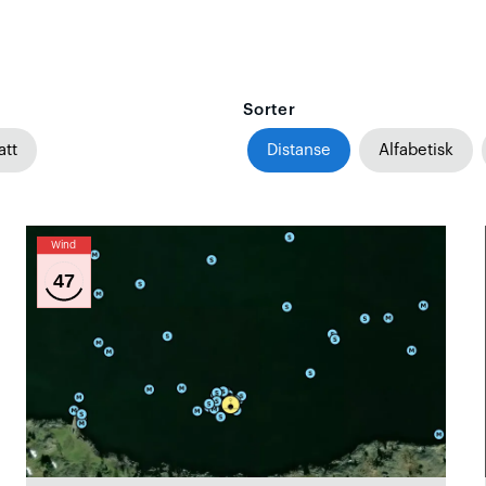
Sorter
att
Distanse
Alfabetisk
Wind
47