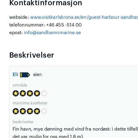
Kontaktinformasjon
webside:
www.visitkarlskrona.se/en/guest-harbour-sandh
telefonnummer: +46 455 -514 00
epost:
info@sandhamnmarine.se
Beskrivelser
Eli
sier:
område
maritime kvaliteter
beskrivelse
Fin havn, mye dønning med vind fra nordøst: i dette tilfel
det var mulig for oss med 1,8 m).