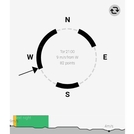
N
Tor 21:00
W
E
9 m/s from W
82 points
S
Next night
9m/s
4m/s