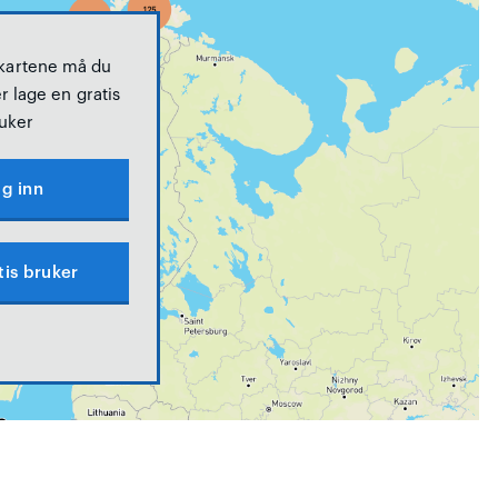
 kartene må du
r lage en gratis
uker
g inn
tis bruker