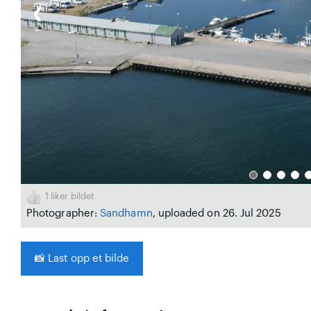
❮
1
liker bildet
Photographer:
Sandhamn
, uploaded on 26. Jul 2025
📸
Last opp et bilde