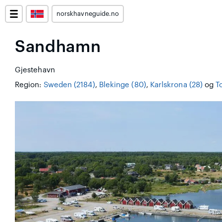
norskhavneguide.no
Sandhamn
Gjestehavn
Region:
Sweden (2184)
,
Blekinge (80)
,
Karlskrona (28)
og
T