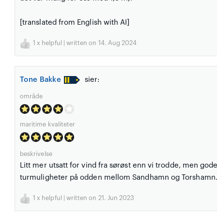
[translated from English with AI]
1
x helpful | written on 14. Aug 2024
Tone Bakke
sier:
område
maritime kvaliteter
beskrivelse
Litt mer utsatt for vind fra sørøst enn vi trodde, men gode
turmuligheter på odden mellom Sandhamn og Torshamn
1
x helpful | written on 21. Jun 2023