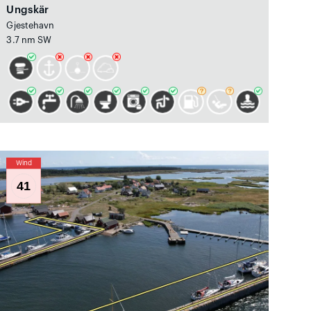
Ungskär
Gjestehavn
3.7 nm SW
Wind
41