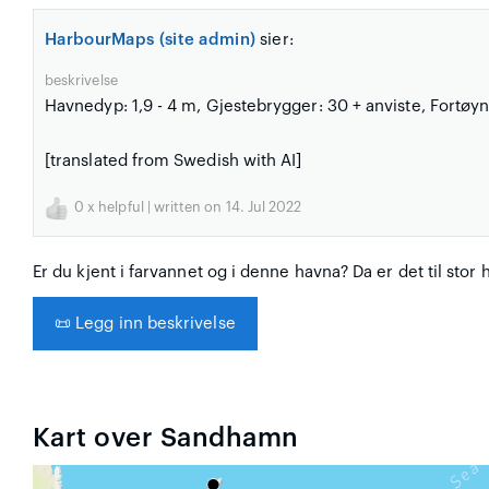
HarbourMaps (site admin)
sier:
beskrivelse
Havnedyp: 1,9 - 4 m, Gjestebrygger: 30 + anviste, Fortøyn
[translated from Swedish with AI]
0
x helpful | written on 14. Jul 2022
Er du kjent i farvannet og i denne havna? Da er det til stor 
📜
Legg inn beskrivelse
Kart over Sandhamn