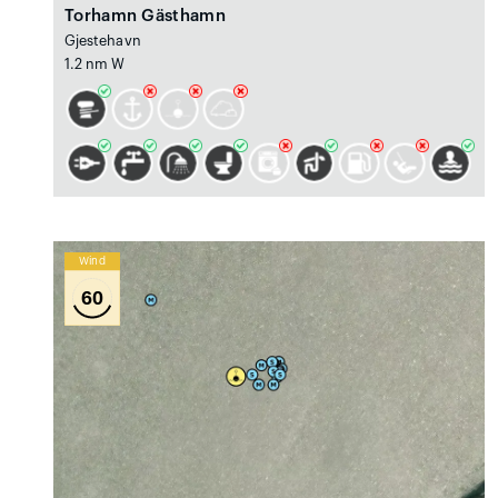
Torhamn Gästhamn
Gjestehavn
1.2 nm W
Wind
60