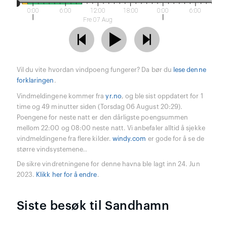
0:00
6:00
12:00
18:00
0:00
6:00
Fre 07 Aug
Vil du vite hvordan vindpoeng fungerer? Da bør du
lese denne
forklaringen
.
Vindmeldingene kommer fra
yr.no
, og ble sist oppdatert for 1
time og 49 minutter siden (Torsdag 06 August 20:29).
Poengene for neste natt er den dårligste poengsummen
mellom 22:00 og 08:00 neste natt. Vi anbefaler alltid å sjekke
vindmeldingene fra flere kilder.
windy.com
er gode for å se de
større vindsystemene..
De sikre vindretningene for denne havna ble lagt inn 24. Jun
2023.
Klikk her for å endre
.
Siste besøk til Sandhamn