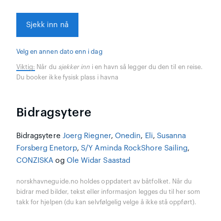
Sjekk inn nå
Velg en annen dato enn i dag
Viktig:
Når du
sjekker inn
i en havn så legger du den til en reise.
Du booker ikke fysisk plass i havna
Bidragsytere
Bidragsytere
Joerg Riegner
,
Onedin
,
Eli
,
Susanna
Forsberg Enetorp
,
S/Y Aminda RockShore Sailing
,
CONZISKA
og
Ole Widar Saastad
norskhavneguide.no holdes oppdatert av båtfolket. Når du
bidrar med bilder, tekst eller informasjon legges du til her som
takk for hjelpen (du kan selvfølgelig velge å ikke stå oppført).