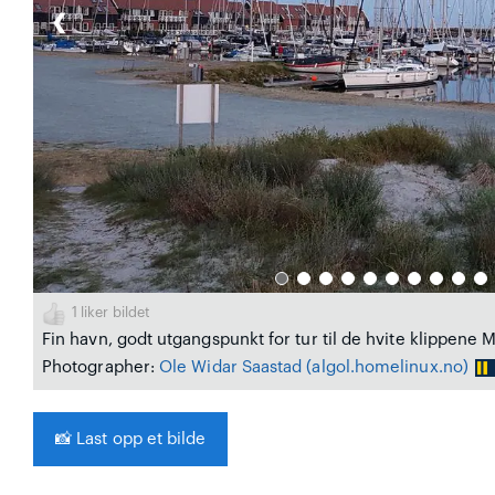
❮
1
liker bildet
Fin havn, godt utgangspunkt for tur til de hvite klippene M
Photographer:
Ole Widar Saastad
(algol.homelinux.no)
📸
Last opp et bilde