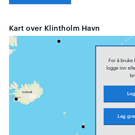
Kart over Klintholm Havn
For å bruke
logge inn elle
br
Log
Lag gra