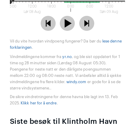
6:00
12:00
18:00
0:00
6:00
12:00
Lør 08 Aug
Søn 09 Aug
Vil du vite hvordan vindpoeng fungerer? Da bør du
lese denne
forklaringen
.
Vindmeldingene kommer fra
yr.no
, og ble sist oppdatert for 1
time og 28 minutter siden (Lørdag 08 August 05:30).
Poengene for neste natt er den dårligste poengsummen
mellom 22:00 og 08:00 neste natt. Vi anbefaler alltid å sjekke
vindmeldingene fra flere kilder.
windy.com
er gode for å se de
større vindsystemene..
De sikre vindretningene for denne havna ble lagt inn 13. Feb
2025.
Klikk her for å endre
.
Siste besøk til Klintholm Havn