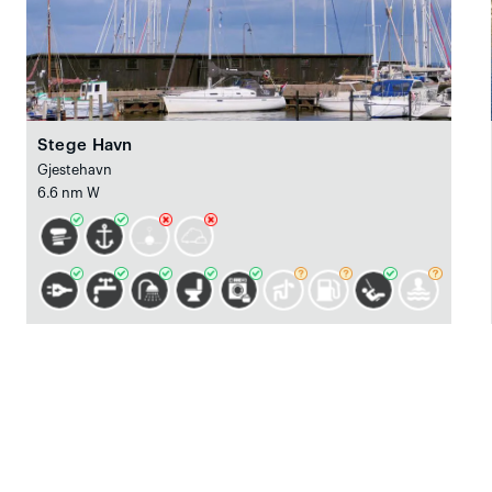
Stege Havn
Gjestehavn
6.6 nm W