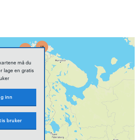
 kartene må du
r lage en gratis
uker
g inn
tis bruker