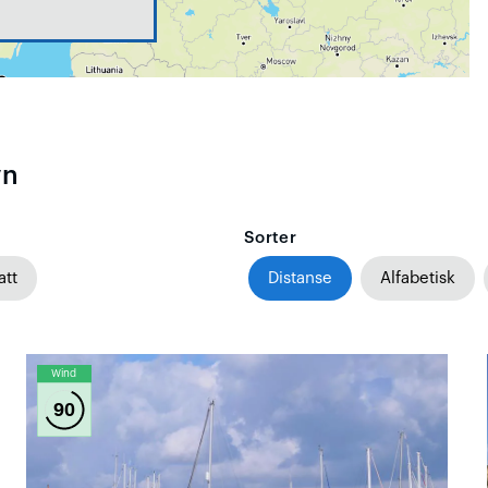
vn
Sorter
att
Distanse
Alfabetisk
Wind
90