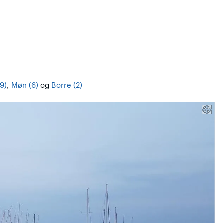
9)
,
Møn (6)
og
Borre (2)