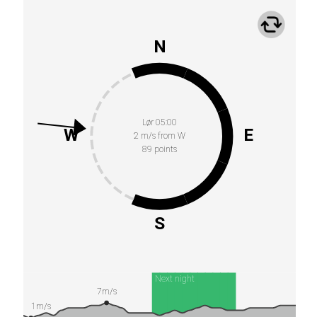
N
Lør 05:00
W
E
2 m/s from W
89 points
S
Next night
7m/s
1m/s