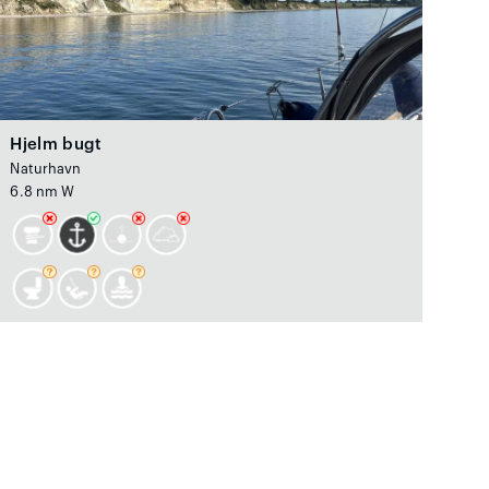
Hjelm bugt
Naturhavn
6.8 nm W