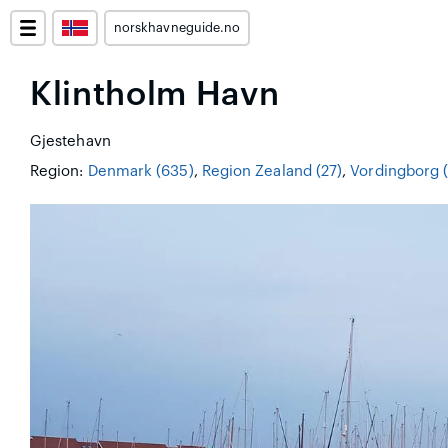
norskhavneguide.no
Klintholm Havn
Gjestehavn
Region:
Denmark (635)
,
Region Zealand (27)
,
Vordingborg (