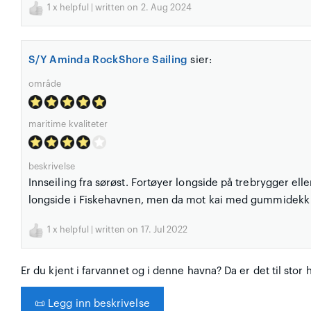
1
x helpful | written on 2. Aug 2024
S/Y Aminda RockShore Sailing
sier:
område
maritime kvaliteter
beskrivelse
Innseiling fra sørøst. Fortøyer longside på trebrygger ell
longside i Fiskehavnen, men da mot kai med gummidekk
1
x helpful | written on 17. Jul 2022
Er du kjent i farvannet og i denne havna? Da er det til stor 
📜
Legg inn beskrivelse