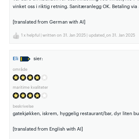
vinket oss i riktig retning. Sanitæranlegg OK. Betaling via
[translated from German with AI]
1
x helpful | written on 31. Jan 2025 | updated_on 31. Jan 2025
Eli
sier:
område
maritime kvaliteter
beskrivelse
gatekjøkken, iskrem, hyggelig restaurant/bar, dyr liten but
[translated from English with AI]