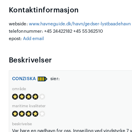
Kontaktinformasjon
webside:
www.havneguide.dk/havn/gedser-lystbaadehavn
telefonnummer: +45 24422182 +45 55362510
epost:
Add email
Beskrivelser
CONZISKA
sier:
område
maritime kvaliteter
beskrivelse
Var bare en nødhavn for oss. Innseiling ved vindstyrke 7