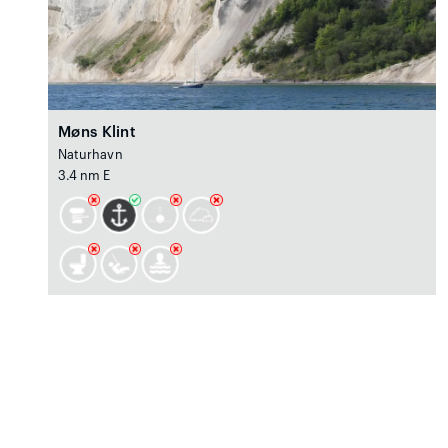
Møns Klint
Naturhavn
3.4 nm E