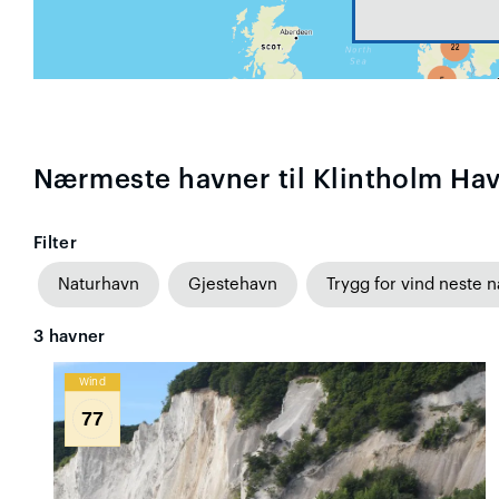
Nærmeste havner til Klintholm Ha
Filter
Naturhavn
Gjestehavn
Trygg for vind neste n
3
havner
Wind
77