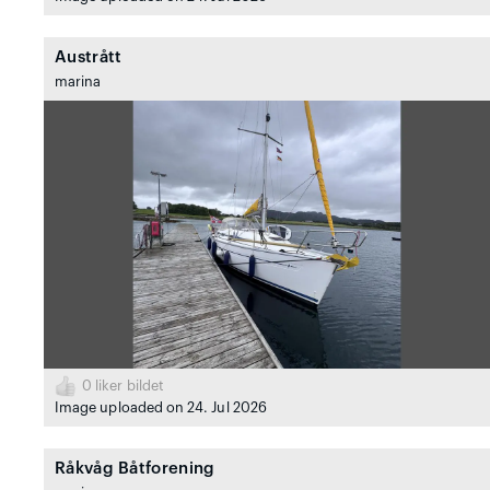
Austrått
marina
0
liker bildet
Image uploaded on 24. Jul 2026
Råkvåg Båtforening