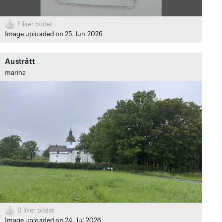
1
liker bildet
Image uploaded on 25. Jun 2026
Austrått
marina
0
liker bildet
Image uploaded on 24. Jul 2026