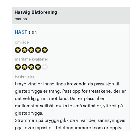
Hasvåg Båtforening
marina
HAST
sier:
område
maritime kvaliteter
beskrivelse
I mye vind er innseilinga krevende da passasjen til
gjestebrygga er trang. Pass opp for trestakene, der er
det veldig grunt mot land. Det er plass til en
mellomstor seilbåt, maks to små seilbåter, ytterst på
gjestebrygga.
Strømmen på brygga gikk da vi var der, sannsynligvis
pga. overkapasitet. Telefonnummeret som er opplyst