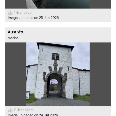
1
liker bildet
Image uploaded on 25. Jun 2026
Austrått
marina
0
liker bildet
Image uploaded on 24. Jul 2026