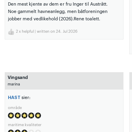
Den mest kjente av dem er fru Inger til Austrått.
Noe gammelt havneanlegg, men båtforeningen
jobber med vedlikehold (2026).Rene toalett.
2
x helpful | written on 24. Jul 2026
Vingsand
marina
HAST
sier:
område
maritime kvaliteter