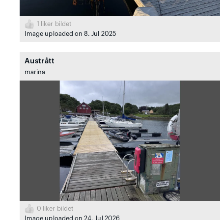
1
liker bildet
Image uploaded on 8. Jul 2025
Austrått
marina
0
liker bildet
Image uploaded on 24. Jul 2026