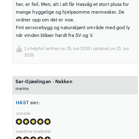
her, er feil. Men, alt i alt får Hasvåg et stort pluss for
mange hyggelige og hjelpsomme mennesker. De
ordner opp om det er noe.
Fint servicebygg og naturskjønt område med god ly
når vinden blåser hardt fra SV og V.
2
x helpful | written on 25. Jun 2026 | updated_on 25. Jun
2026
Sør-Gjæslingan - Nakken
marina
HAST
sier:
område
maritime kvaliteter