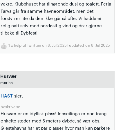
vakre. Klubbhuset har tilhørende dusj og toalett. Ferja
Tarva går fra samme havneområdet, men det
forstyrrer lite da den ikke går så ofte. Vi hadde ei
rolig natt selv med nordøstlig vind og drar gjerne
tilbake til Dybfest!
1
x helpful | written on 8. Jul 2025 | updated_on 8. Jul 2025
Husvær
marina
HAST
sier:
beskrivelse
Husvær er en idyllisk plass! Innseilinga er noe trang
enkelte steder med 6 meters dybde, så vær obs.
Gjestehavna har et par plasser hvor man kan parkere