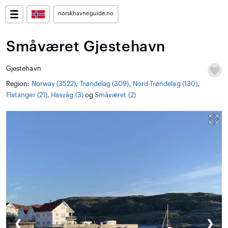
norskhavneguide.no
Småværet Gjestehavn
Gjestehavn
Region:
Norway (3522)
,
Trøndelag (309)
,
Nord-Trøndelag (130)
,
Flatanger (21)
,
Hasvåg (3)
og
Småværet (2)
❮
❯