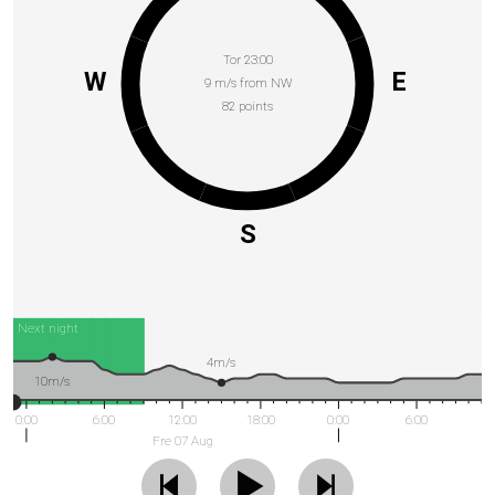
Tor 23:00
W
E
9 m/s from NW
82 points
S
Next night
4m/s
10m/s
0:00
6:00
12:00
18:00
0:00
6:00
Fre 07 Aug