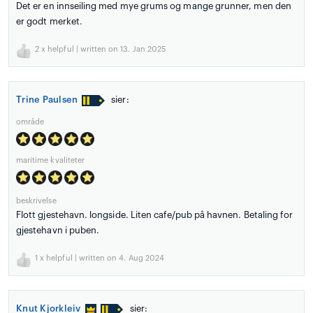
Det er en innseiling med mye grums og mange grunner, men den
er godt merket.
2
x helpful | written on 13. Jan 2025
Trine Paulsen
sier:
område
maritime kvaliteter
beskrivelse
Flott gjestehavn. longside. Liten cafe/pub på havnen. Betaling for
gjestehavn i puben.
1
x helpful | written on 4. Aug 2024
Knut Kjorkleiv
sier: