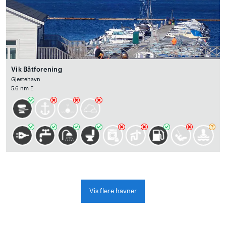
Vik Båtforening
Gjestehavn
5.6 nm E
Vis flere havner