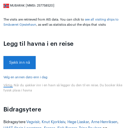
MUBARAK [MMSI: 257758520]
The visits are retrieved from AIS data. You can click to
see all visiting ships to
Småværet Gjestehavn
, as well as statistics about the ships that visits
Legg til havna i en reise
Sjekk inn nå
Velg en annen dato enn i dag
Viktig:
Når du
sjekker inn
i en havn så legger du den til en reise. Du booker ikke
fysisk plass i havna
Bidragsytere
Bidragsytere
Vegvisír
,
Knut Kjorkleiv
,
Hege Liaskar
,
Arne Henriksen
,