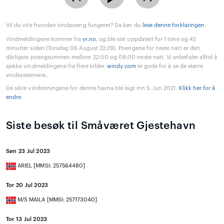
Vil du vite hvordan vindpoeng fungerer? Da bør du
lese denne forklaringen
.
Vindmeldingene kommer fra
yr.no
, og ble sist oppdatert for 1 time og 42
minutter siden (Torsdag 06 August 22:29). Poengene for neste natt er den
dårligste poengsummen mellom 22:00 og 08:00 neste natt. Vi anbefaler alltid å
sjekke vindmeldingene fra flere kilder.
windy.com
er gode for å se de større
vindsystemene..
De sikre vindretningene for denne havna ble lagt inn 5. Jun 2021.
Klikk her for å
endre
.
Siste besøk til Småværet Gjestehavn
Søn 23 Jul 2023
ARIEL [MMSI: 257564480]
Tor 20 Jul 2023
M/S MAILA [MMSI: 257173040]
Tor 13 Jul 2023