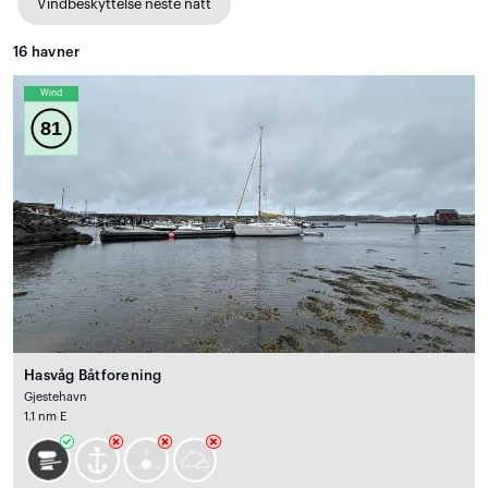
Vindbeskyttelse neste natt
16
havner
Wind
81
Hasvåg Båtforening
Gjestehavn
1.1 nm E