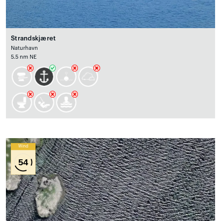
Strandskjæret
Naturhavn
5.5 nm NE
Wind
54