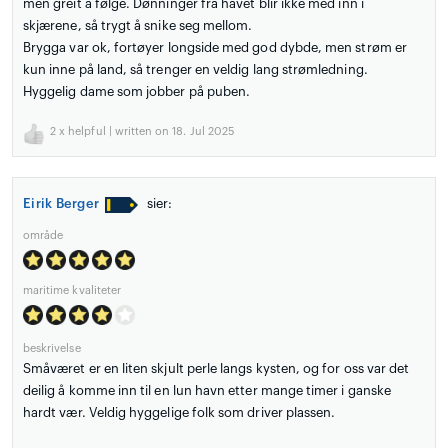
men greit å følge. Dønninger fra havet blir ikke med inn i
skjærene, så trygt å snike seg mellom.
Brygga var ok, fortøyer longside med god dybde, men strøm er
kun inne på land, så trenger en veldig lang strømledning.
Hyggelig dame som jobber på puben.
2
x helpful | written on 18. Jul 2025
Eirik Berger
sier:
område
maritime kvaliteter
beskrivelse
Småværet er en liten skjult perle langs kysten, og for oss var det
deilig å komme inn til en lun havn etter mange timer i ganske
hardt vær. Veldig hyggelige folk som driver plassen.