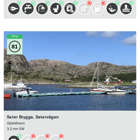
Wind
81
Seter Brygge, Setervågen
Gjestehavn
3.2 nm SW