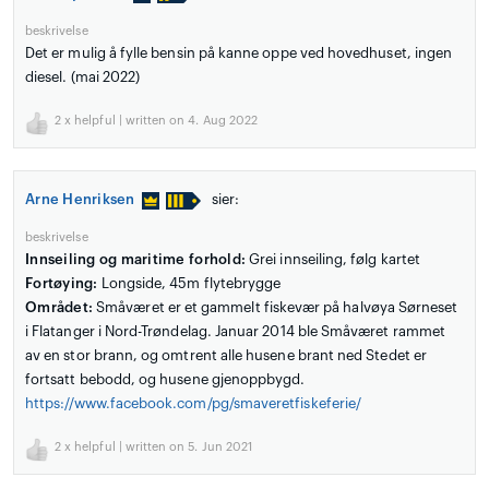
beskrivelse
Det er mulig å fylle bensin på kanne oppe ved hovedhuset, ingen
diesel. (mai 2022)
2
x helpful | written on 4. Aug 2022
Arne Henriksen
sier:
beskrivelse
Innseiling og maritime forhold:
Grei innseiling, følg kartet
Fortøying:
Longside, 45m flytebrygge
Området:
Småværet er et gammelt fiskevær på halvøya Sørneset
i Flatanger i Nord-Trøndelag. Januar 2014 ble Småværet rammet
av en stor brann, og omtrent alle husene brant ned Stedet er
fortsatt bebodd, og husene gjenoppbygd.
https://www.facebook.com/pg/smaveretfiskeferie/
2
x helpful | written on 5. Jun 2021