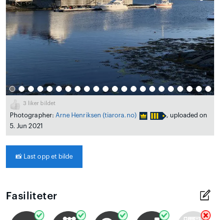
3
liker bildet
Photographer:
Arne Henriksen
(tiarora.no)
, uploaded on
5. Jun 2021
📸
Last opp et bilde
Fasiliteter