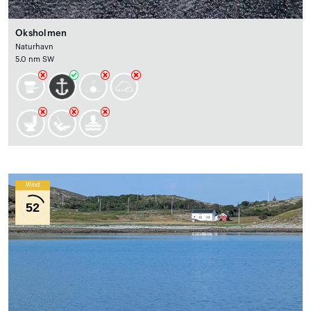
Oksholmen
Naturhavn
5.0 nm SW
Wind
52