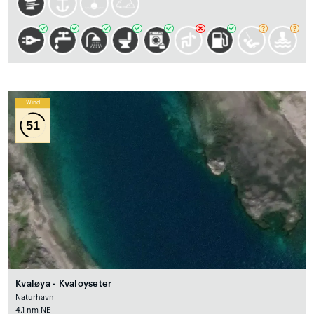
Wind
51
Kvaløya - Kvaloyseter
Naturhavn
4.1 nm NE