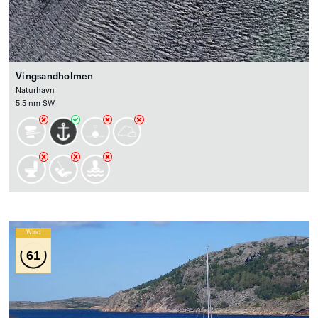
Vingsandholmen
Naturhavn
5.5 nm SW
Wind
61