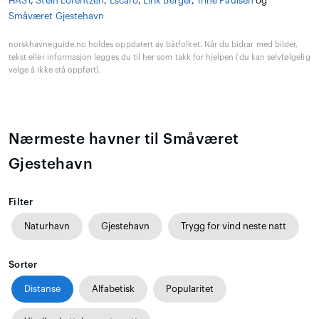
HAST
,
Stein Lorentzen
,
Escaro
,
Eirik Berger
,
Trine Paulsen
og
Småværet Gjestehavn
norskhavneguide.no holdes oppdatert av båtfolket. Når du bidrar med bilder,
tekst eller informasjon legges du til her som takk for hjelpen (du kan selvfølgelig
velge å ikke stå oppført).
Nærmeste havner til Småværet
Gjestehavn
Filter
Naturhavn
Gjestehavn
Trygg for vind neste natt
Sorter
Distanse
Alfabetisk
Popularitet