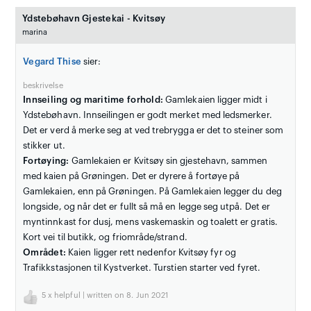
Ydstebøhavn Gjestekai - Kvitsøy
marina
Vegard Thise
sier:
beskrivelse
Innseiling og maritime forhold:
Gamlekaien ligger midt i
Ydstebøhavn. Innseilingen er godt merket med ledsmerker.
Det er verd å merke seg at ved trebrygga er det to steiner som
stikker ut.
Fortøying:
Gamlekaien er Kvitsøy sin gjestehavn, sammen
med kaien på Grøningen. Det er dyrere å fortøye på
Gamlekaien, enn på Grøningen. På Gamlekaien legger du deg
longside, og når det er fullt så må en legge seg utpå. Det er
myntinnkast for dusj, mens vaskemaskin og toalett er gratis.
Kort vei til butikk, og friområde/strand.
Området:
Kaien ligger rett nedenfor Kvitsøy fyr og
Trafikkstasjonen til Kystverket. Turstien starter ved fyret.
5
x helpful | written on 8. Jun 2021