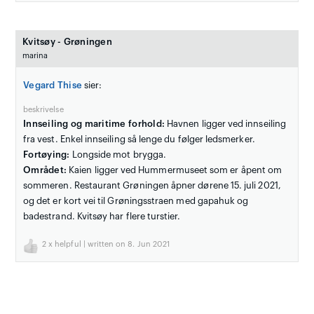
Kvitsøy - Grøningen
marina
Vegard Thise
sier:
beskrivelse
Innseiling og maritime forhold:
Havnen ligger ved innseiling
fra vest. Enkel innseiling så lenge du følger ledsmerker.
Fortøying:
Longside mot brygga.
Området:
Kaien ligger ved Hummermuseet som er åpent om
sommeren. Restaurant Grøningen åpner dørene 15. juli 2021,
og det er kort vei til Grøningsstraen med gapahuk og
badestrand. Kvitsøy har flere turstier.
2
x helpful | written on 8. Jun 2021