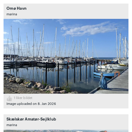
Omø Havn
marina
1
liker bildet
Image uploaded on 8. Jan 2026
Skælskør Amatør-Sejlklub
marina