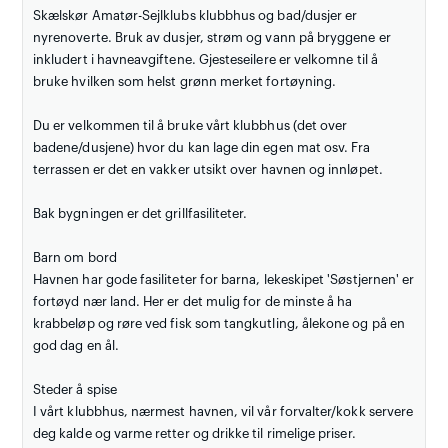
Skælskør Amatør-Sejlklubs klubbhus og bad/dusjer er
nyrenoverte. Bruk av dusjer, strøm og vann på bryggene er
inkludert i havneavgiftene. Gjesteseilere er velkomne til å
bruke hvilken som helst grønn merket fortøyning.
Du er velkommen til å bruke vårt klubbhus (det over
badene/dusjene) hvor du kan lage din egen mat osv. Fra
terrassen er det en vakker utsikt over havnen og innløpet.
Bak bygningen er det grillfasiliteter.
Barn om bord
Havnen har gode fasiliteter for barna, lekeskipet 'Søstjernen' er
fortøyd nær land. Her er det mulig for de minste å ha
krabbeløp og røre ved fisk som tangkutling, ålekone og på en
god dag en ål.
Steder å spise
I vårt klubbhus, nærmest havnen, vil vår forvalter/kokk servere
deg kalde og varme retter og drikke til rimelige priser.