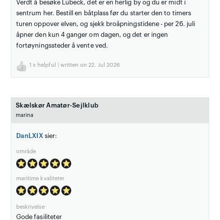
Verdt å besøke Lübeck, det er en herlig by og du er midt i
sentrum her. Bestill en båtplass før du starter den to timers
turen oppover elven, og sjekk broåpningstidene - per 26. juli
åpner den kun 4 ganger om dagen, og det er ingen
fortøyningssteder å vente ved.
1
x helpful | written on 22. Jul 2026
Skælskør Amatør-Sejlklub
marina
DanLXIX
sier:
område
maritime kvaliteter
beskrivelse
Gode fasiliteter