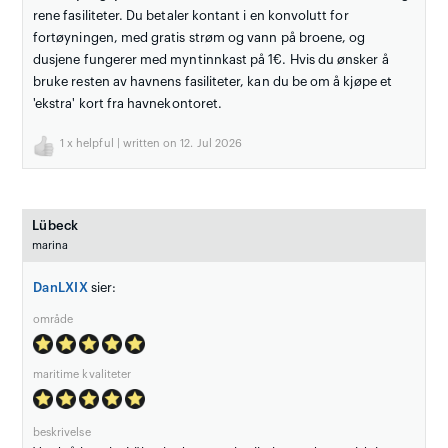
rene fasiliteter. Du betaler kontant i en konvolutt for
fortøyningen, med gratis strøm og vann på broene, og
dusjene fungerer med myntinnkast på 1€. Hvis du ønsker å
bruke resten av havnens fasiliteter, kan du be om å kjøpe et
'ekstra' kort fra havnekontoret.
1
x helpful | written on 12. Jul 2026
Lübeck
marina
DanLXIX
sier:
område
maritime kvaliteter
beskrivelse