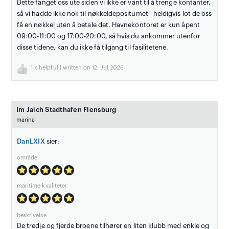
Dette fanget oss ute siden vi ikke er vant til å trenge kontanter,
så vi hadde ikke nok til nøkkeldepositumet - heldigvis lot de oss
få en nøkkel uten å betale det. Havnekontoret er kun åpent
09:00-11:00 og 17:00-20:00, så hvis du ankommer utenfor
disse tidene, kan du ikke få tilgang til fasilitetene.
1
x helpful | written on 12. Jul 2026
Im Jaich Stadthafen Flensburg
marina
DanLXIX
sier:
område
maritime kvaliteter
beskrivelse
De tredje og fjerde broene tilhører en liten klubb med enkle og