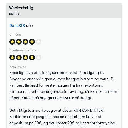
Wackerballig
marina
DanLXIX
sier:
område
maritime kvaliteter
beskrivelse
Fredelig havn utenfor kysten som er lett å få tilgang til.
Bryggene er ganske gamle, men har gratis strøm og vann. Du
kan bestille brød for neste morgen fra havnekontoret.
Stranden i nærheten er ganske full av tang, så ikke like fin som
håpet. Kafeen på brygga er dessverre nå stengt.
Det viktigste å merke seg er at det er KUN KONTANTER!
Fasiliteter er tilgjengelig med en nøkkel som krever et
depositum på 20€, og det koster 20€ per natt for fortøyning.