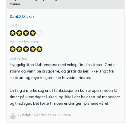
marina
DanLXIX
sier:
område
maritime kvaliteter
beskrivelse
Hyggelig liten klubbmarina med veldig fine fasiliteter. Gratis
strøm og vann på bryggene, og gratis dusjer. Ikke langt fra
sentrum og mye roligere enn hovedmarinaen.
En ting å merke seg er at tankstasjonen kun er åpen i noen få
timer på visse dager i uken, og ikke i det hele tatt på mandager
og tirsdager. Det førte til noen endringer i planene våre!
1
x helpful | written on 18. Jul 2026