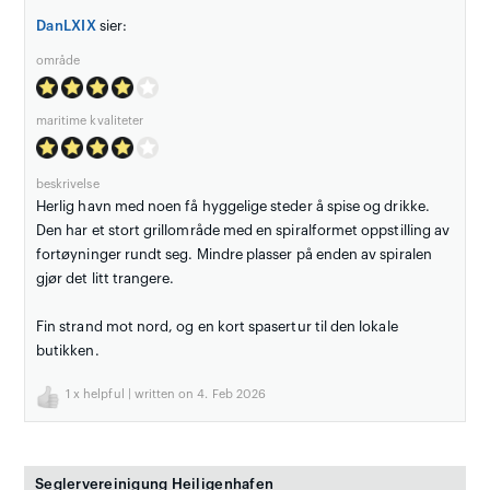
DanLXIX
sier:
område
maritime kvaliteter
beskrivelse
Herlig havn med noen få hyggelige steder å spise og drikke.
Den har et stort grillområde med en spiralformet oppstilling av
fortøyninger rundt seg. Mindre plasser på enden av spiralen
gjør det litt trangere.
Fin strand mot nord, og en kort spasertur til den lokale
butikken.
1
x helpful | written on 4. Feb 2026
Seglervereinigung Heiligenhafen