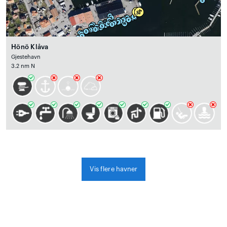
Hönö Klåva
Gjestehavn
3.2 nm N
Vis flere havner