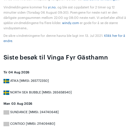
Vindmeldingene kommer fra
yr.no
, og ble sist oppdatert for 2 timer og 12
minutter siden (Torsdag 06 August 09:30). Poengene for neste natt er den
dårligste poengsummen mellom 22:00 og 08:00 neste natt. Vi anbefaler alltid å
sjekke vindmeldingene fra flere kilder.
windy.com
er gode for å se de større
vindsystemene..
De sikre vindretningene for denne havna ble lagt inn 13. Jul 2021.
Klikk her for å
endre
.
Siste besøk til Vinga Fyr Gästhamn
Tir 04 Aug 2026
ATIKA [MMSI: 265772350]
NORTH SEA BUBBLE [MMSI: 265658540]
Man 03 Aug 2026
SUNDANCE [MMSI: 244740648]
CONTIGO [MMSI: 211409480]