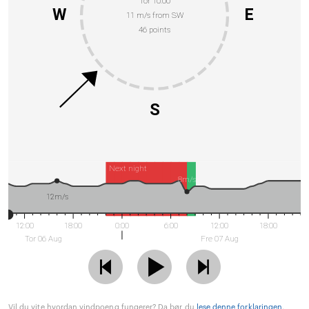
Tor 10:00
W
E
11 m/s from SW
46 points
S
Next night
8m/s
12m/s
12:00
18:00
0:00
6:00
12:00
18:00
Tor 06 Aug
Fre 07 Aug
Vil du vite hvordan vindpoeng fungerer? Da bør du
lese denne forklaringen
.