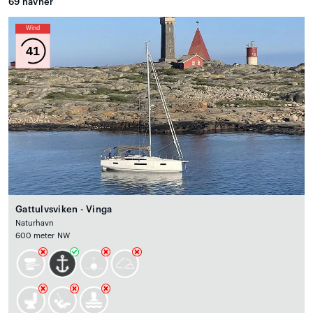
69
havner
Wind
41
Gattulvsviken - Vinga
Naturhavn
600 meter NW