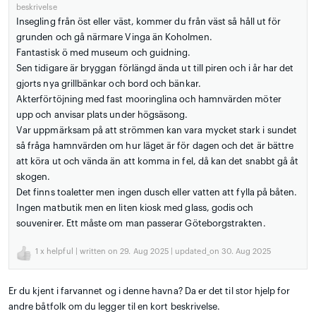
beskrivelse
Insegling från öst eller väst, kommer du från väst så håll ut för
grunden och gå närmare Vinga än Koholmen.
Fantastisk ö med museum och guidning.
Sen tidigare är bryggan förlängd ända ut till piren och i år har det
gjorts nya grillbänkar och bord och bänkar.
Akterförtöjning med fast mooringlina och hamnvärden möter
upp och anvisar plats under högsäsong.
Var uppmärksam på att strömmen kan vara mycket stark i sundet
så fråga hamnvärden om hur läget är för dagen och det är bättre
att köra ut och vända än att komma in fel, då kan det snabbt gå åt
skogen.
Det finns toaletter men ingen dusch eller vatten att fylla på båten.
Ingen matbutik men en liten kiosk med glass, godis och
souvenirer. Ett måste om man passerar Göteborgstrakten.
1
x helpful | written on 29. Aug 2025 | updated_on 30. Aug 2025
Er du kjent i farvannet og i denne havna? Da er det til stor hjelp for
andre båtfolk om du legger til en kort beskrivelse.