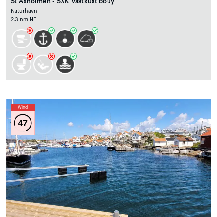
St Äxholmen - SXK Västkust bouy
Naturhavn
2.3 nm NE
Wind
47