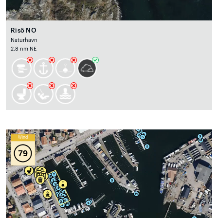
Risö NO
Naturhavn
2.8 nm NE
Wind
79