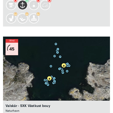
Wind
45
Valskär - SXK Västkust bouy
Naturhavn