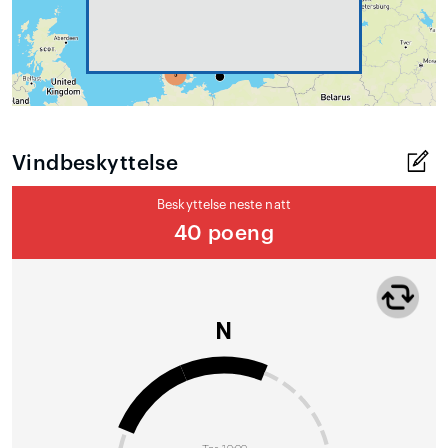
Vindbeskyttelse
Beskyttelse neste natt
40 poeng
N