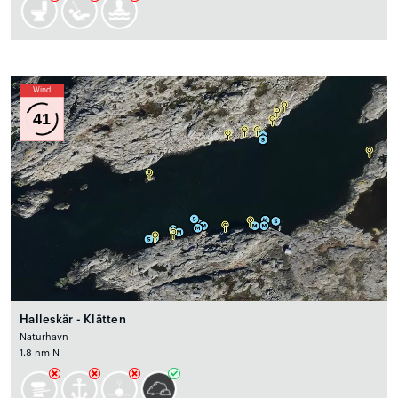
Wind
41
Halleskär - Klätten
Naturhavn
1.8 nm N