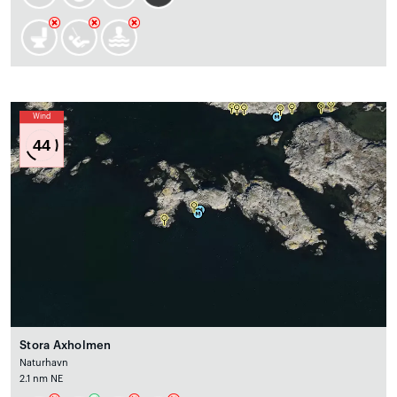
Wind
44
Stora Axholmen
Naturhavn
2.1 nm NE