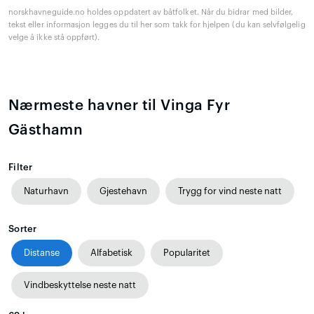
norskhavneguide.no holdes oppdatert av båtfolket. Når du bidrar med bilder,
tekst eller informasjon legges du til her som takk for hjelpen (du kan selvfølgelig
velge å ikke stå oppført).
Nærmeste havner til Vinga Fyr
Gästhamn
Filter
Naturhavn
Gjestehavn
Trygg for vind neste natt
Sorter
Distanse
Alfabetisk
Popularitet
Vindbeskyttelse neste natt