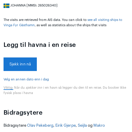
JOHANNA [MMSI: 265026340]
The visits are retrieved from AIS data. You can click to
see all visiting ships to
Vinga Fyr Gästhamn
, as well as statistics about the ships that visits
Legg til havna i en reise
Sjekk inn nå
Velg en annen dato enn i dag
Viktig:
Når du
sjekker inn
i en havn så legger du den til en reise. Du booker ikke
fysisk plass i havna
Bidragsytere
Bidragsytere
Olav Pekeberg
,
Eirik Gjerpe
,
Seijla
og
Makro