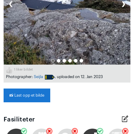
❮
❯
1
liker bildet
Photographer:
Seijla
, uploaded on 12. Jan 2023
📸
Last opp et bilde
Fasiliteter