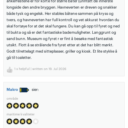
ankerfestene er for korte for større båter (unntatt de innerste
longside den andre bryggen. Havneverten er dreven og snakker
både tysk og engelsk. Her stables båtene sammen på kryss og
tvers, og havneverten har full kontroll og vet akkurat hvordan du
skal fortøye for at det skal fungere. Du kan gå opp til fyret og ned
til bukta og så er det fantastiske bademuligheter. Langgrunt og
sand bunn. Museum og fyret r er fint å besøke med fantastisk
utsikt. Flott å se strålende fra fyret etter at det har blitt mørkt.
Godt tilrettelagt med sitteplasser, griller og kiosk. Et lite stykke å
gå til toaletter.
1
x helpful | written on 19. Jul 2026
Makro
sier:
område
maritime kvaliteter