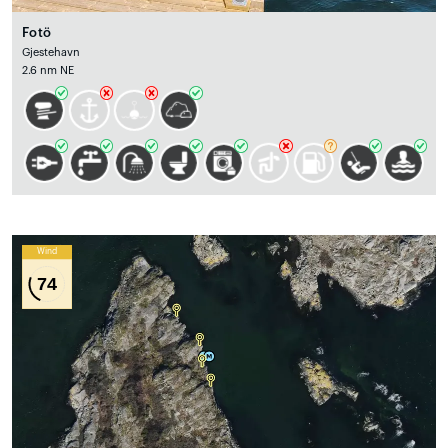
Fotö
Gjestehavn
2.6 nm NE
Wind
74