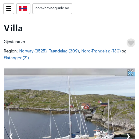
norskhavneguide.no
Villa
Gjestehavn
Region:
Norway (3525)
,
Trøndelag (309)
,
Nord-Trøndelag (130)
og
Flatanger (21)
❮
❯