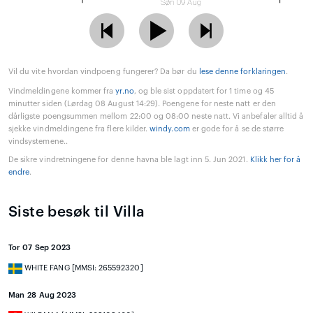
Søn 09 Aug
Vil du vite hvordan vindpoeng fungerer? Da bør du
lese denne forklaringen
.
Vindmeldingene kommer fra
yr.no
, og ble sist oppdatert for 1 time og 45
minutter siden (Lørdag 08 August 14:29). Poengene for neste natt er den
dårligste poengsummen mellom 22:00 og 08:00 neste natt. Vi anbefaler alltid å
sjekke vindmeldingene fra flere kilder.
windy.com
er gode for å se de større
vindsystemene..
De sikre vindretningene for denne havna ble lagt inn 5. Jun 2021.
Klikk her for å
endre
.
Siste besøk til Villa
Tor 07 Sep 2023
WHITE FANG [MMSI: 265592320]
Man 28 Aug 2023