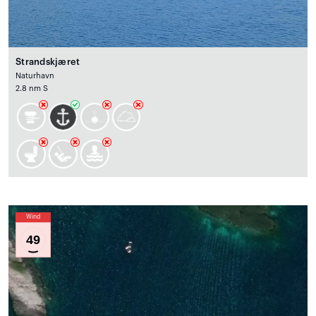
Strandskjæret
Naturhavn
2.8 nm S
Wind
49