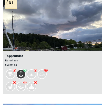
61
Toppsundet
Naturhavn
5.2 nm SE