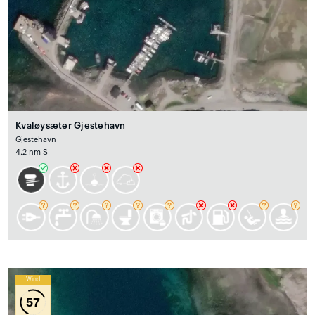
Kvaløysæter Gjestehavn
Gjestehavn
4.2 nm S
Wind
57