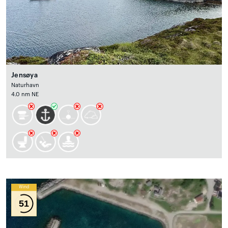
Jensøya
Naturhavn
4.0 nm NE
Wind
51