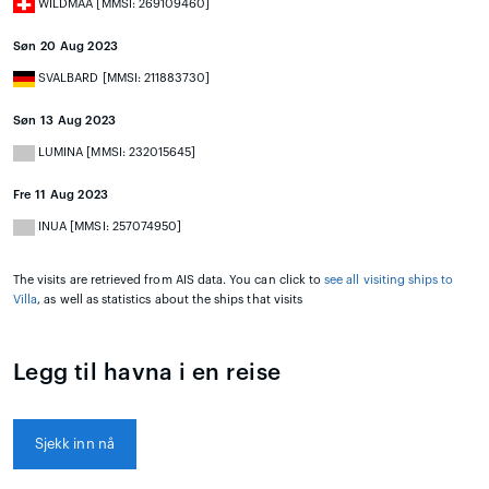
WILDMAA [MMSI: 269109460]
Søn 20 Aug 2023
SVALBARD [MMSI: 211883730]
Søn 13 Aug 2023
LUMINA [MMSI: 232015645]
Fre 11 Aug 2023
INUA [MMSI: 257074950]
The visits are retrieved from AIS data. You can click to
see all visiting ships to
Villa
, as well as statistics about the ships that visits
Legg til havna i en reise
Sjekk inn nå