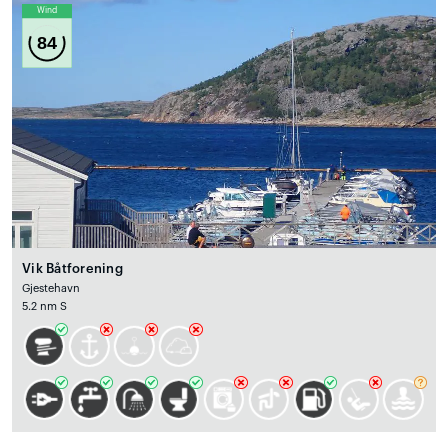
Wind
84
Vik Båtforening
Gjestehavn
5.2 nm S