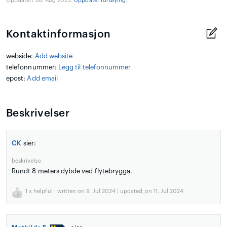
Oppdatert 26. Aug 2025.
Oppdater fortøying
.
Kontaktinformasjon
webside:
Add website
telefonnummer:
Legg til telefonnummer
epost:
Add email
Beskrivelser
CK
sier:
beskrivelse
Rundt 8 meters dybde ved flytebrygga.
1
x helpful | written on 9. Jul 2024 | updated_on 11. Jul 2024