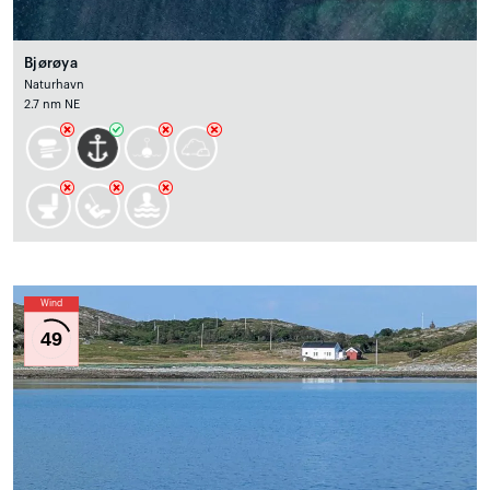
Bjørøya
Naturhavn
2.7 nm NE
Wind
49