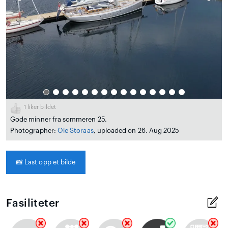
1
liker bildet
Gode minner fra sommeren 25.
Photographer:
Ole Storaas
, uploaded on 26. Aug 2025
📸
Last opp et bilde
Fasiliteter