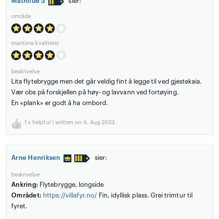
Mathilde 5
sier:
område
maritime kvaliteter
beskrivelse
Lita flytebrygge men det går veldig fint å legge til ved gjestekaia.
Vær obs på forskjellen på høy- og lavvann ved fortøying.
En «plank» er godt å ha ombord.
1
x helpful | written on 4. Aug 2023
Arne Henriksen
sier:
beskrivelse
Ankring:
Flytebrygge, longside
Området:
https://villafyr.no/
Fin, idyllisk plass. Grei trimtur til
fyret.