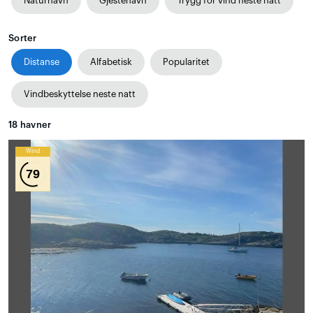
Naturhavn
Gjestehavn
Trygg for vind neste natt
Sorter
Distanse
Alfabetisk
Popularitet
Vindbeskyttelse neste natt
18
havner
Wind
79