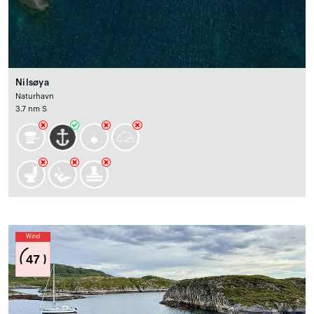
Nilsøya
Naturhavn
3.7 nm S
Wind
47