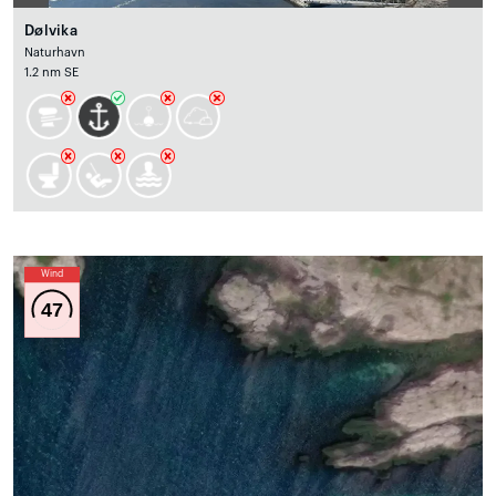
Dølvika
Naturhavn
1.2 nm SE
Wind
47