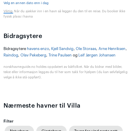
Velg en annen dato enn i dag
Viktig:
Når du
sjekker inn
i en havn så legger du den til en reise. Du booker ikke
fysisk plass i havna
Bidragsytere
Bidragsytere
havens enzo
,
Kjell Sandvig
,
Ole Storaas
,
Arne Henriksen
,
Raindog
,
Olav Pekeberg
,
Trine Paulsen
og
Leif Jørgen Johansen
norskhavneguide.no holdes oppdatert av båtfolket. Når du bidrar med bilder,
tekst eller informasjon legges du til her som takk for hjelpen (du kan selvfølgelig
velge å ikke stå oppført).
Nærmeste havner til Villa
Filter