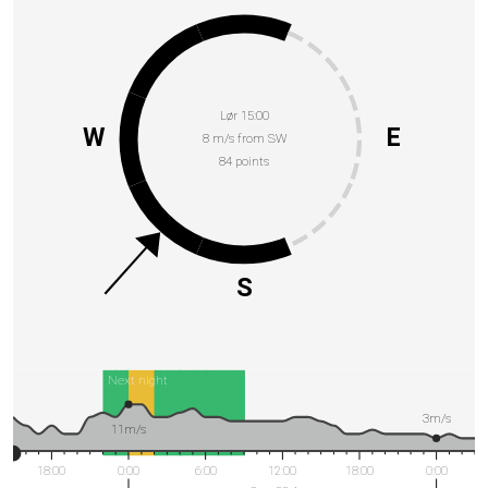
Lør 15:00
W
E
8 m/s from SW
84 points
S
Next night
3m/s
11m/s
18:00
0:00
6:00
12:00
18:00
0:00