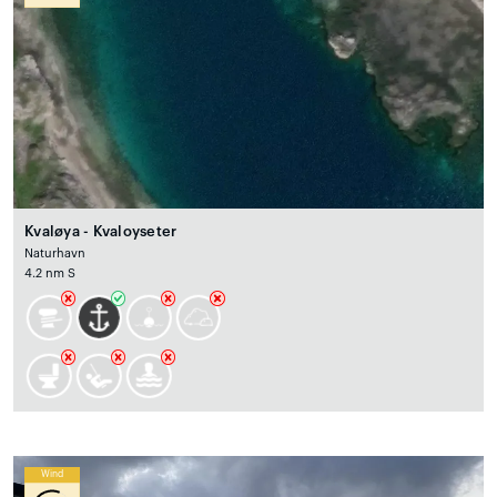
Kvaløya - Kvaloyseter
Naturhavn
4.2 nm S
Wind