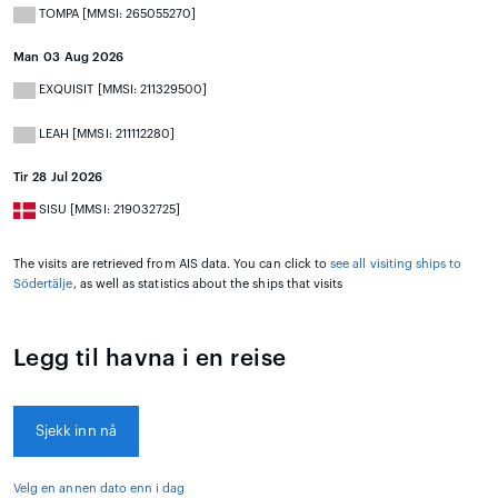
TOMPA [MMSI: 265055270]
Man 03 Aug 2026
EXQUISIT [MMSI: 211329500]
LEAH [MMSI: 211112280]
Tir 28 Jul 2026
SISU [MMSI: 219032725]
The visits are retrieved from AIS data. You can click to
see all visiting ships to
Södertälje
, as well as statistics about the ships that visits
Legg til havna i en reise
Sjekk inn nå
Velg en annen dato enn i dag