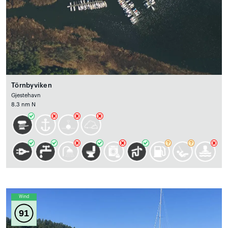
Törnbyviken
Gjestehavn
8.3 nm N
Wind
91