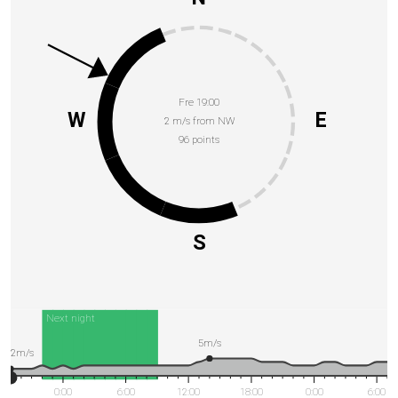
Fre 19:00
W
E
2 m/s from NW
96 points
S
Next night
5m/s
2m/s
0:00
6:00
12:00
18:00
0:00
6:00