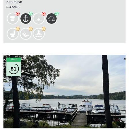
Naturhavn
5.3 nm S
Wind
81