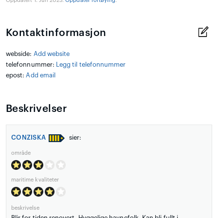
Oppdatert 1. Jun 2025.
Oppdater fortøying
.
Kontaktinformasjon
webside:
Add website
telefonnummer:
Legg til telefonnummer
epost:
Add email
Beskrivelser
CONZISKA
sier:
område
maritime kvaliteter
beskrivelse
Blir for tiden renovert. Hyggelige havnefolk. Kan bli fullt i