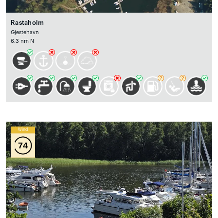
Rastaholm
Gjestehavn
6.3 nm N
Wind
74