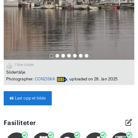
1
liker bildet
Södertälje
Photographer:
CONZISKA
, uploaded on 28. Jan 2025
📸
Last opp et bilde
Fasiliteter