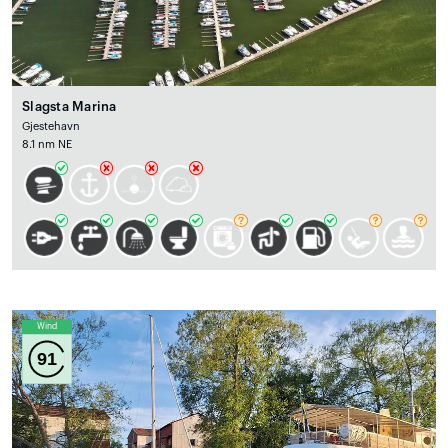
Slagsta Marina
Gjestehavn
8.1 nm NE
Wind
91