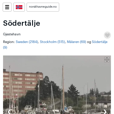
norskhavneguide.no
Södertälje
Gjestehavn
Region:
Sweden (2184)
,
Stockholm (515)
,
Mälaren (69)
og
Södertälje
(9)
❮
❯