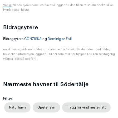
Viktig:
Når du
sjekker inn
i en havn så legger du den til en reise. Du booker ikke
fysisk plass i havna
Bidragsytere
Bidragsytere
CONZISKA
og
Dominig ar Foll
norskhavneguide.no holdes oppdatert av båtfolket. Når du bidrar med bilder,
tekst eller informasjon legges du til her som takk for hjelpen (du kan selvfølgelig
velge å ikke stå oppført).
Nærmeste havner til Södertälje
Filter
Naturhavn
Gjestehavn
Trygg for vind neste natt