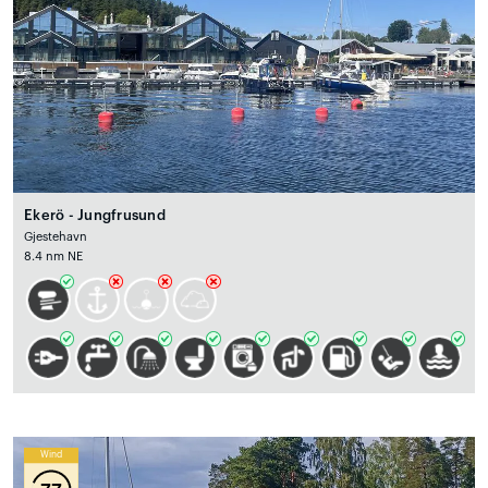
Ekerö - Jungfrusund
Gjestehavn
8.4 nm NE
Wind