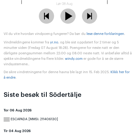
Lør 08 Aug
Vil du vite hvordan vindpoeng fungerer? Da bør du
lese denne forklaringen
.
Vindmeldingene kommer fra
yr.no
, og ble sist oppdatert for 2 timer og 5
minutter siden (Fredag 07 August 18:28). Poengene for neste natt er den
dårligste poengsummen mellom 22:00 og 08:00 neste natt. Vi anbefaler alltid å
sjekke vindmeldingene fra flere kilder.
windy.com
er gode for å se de større
vindsystemene..
De sikre vindretningene for denne havna ble lagt inn 15. Feb 2025.
Klikk her for
å endre
.
Siste besøk til Södertälje
Tor 06 Aug 2026
ESCAPADA [MMSI: 211406130]
Tir 04 Aug 2026