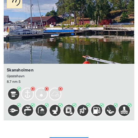
77
Skansholmen
Gjestehavn
8.7 nm S