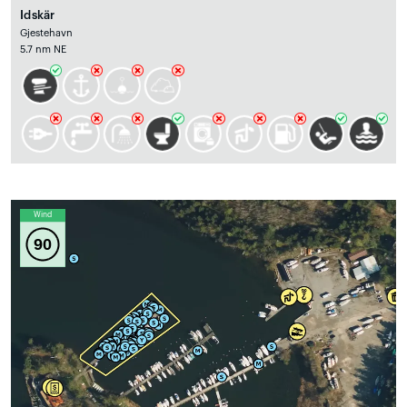
Idskär
Gjestehavn
5.7 nm NE
Wind
90