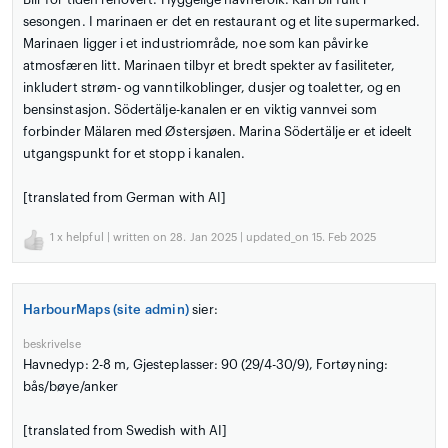
sesongen. I marinaen er det en restaurant og et lite supermarked.
Marinaen ligger i et industriområde, noe som kan påvirke
atmosfæren litt. Marinaen tilbyr et bredt spekter av fasiliteter,
inkludert strøm- og vanntilkoblinger, dusjer og toaletter, og en
bensinstasjon. Södertälje-kanalen er en viktig vannvei som
forbinder Mälaren med Østersjøen. Marina Södertälje er et ideelt
utgangspunkt for et stopp i kanalen.
[translated from German with AI]
1
x helpful | written on 28. Jan 2025 | updated_on 15. Feb 2025
HarbourMaps (site admin)
sier:
beskrivelse
Havnedyp: 2-8 m, Gjesteplasser: 90 (29/4-30/9), Fortøyning:
bås/bøye/anker
[translated from Swedish with AI]