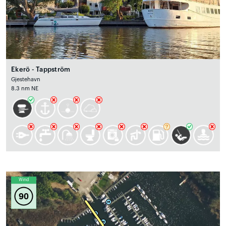
Ekerö - Tappström
Gjestehavn
8.3 nm NE
Wind
90