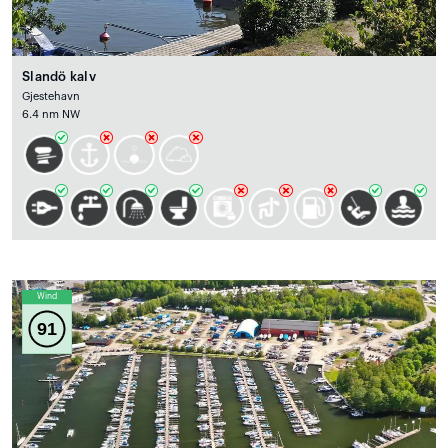
Slandö kalv
Gjestehavn
6.4 nm NW
Wind
91