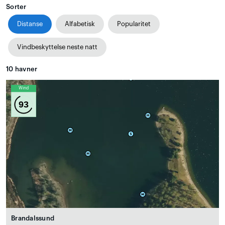
Sorter
Distanse
Alfabetisk
Popularitet
Vindbeskyttelse neste natt
10
havner
Wind
93
Brandalssund