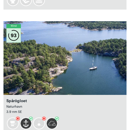
Wind
93
Spårögloet
Naturhavn
3.9 nm SE