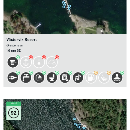
Västervik Resort
Gjestehavn
1.6 nm SE
Wind
92