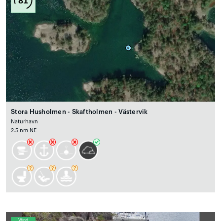
81
Stora Husholmen - Skaftholmen - Västervik
Naturhavn
2.5 nm NE
Wind