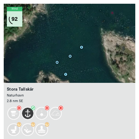
Wind
92
Stora Tallskär
Naturhavn
2.8 nm SE