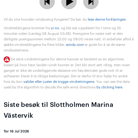
Vil du vite hvordan vindpoeng fungerer? Da bør du
lese denne forklaringen
.
Vindmeldingene kommer fra
yr.no
, og ble sist oppdatert for 1 time og 35
minutter siden (Lørdag 08 August 03:28). Poengene for neste natt er den
dårligste poengsummen mellom 22:00 og 08:00 neste natt. Vi anbefaler alltid å
sjekke vindmeldingene fra flere kilder.
windy.com
er gode for å se de større
vindsystemene..
De sikre vindretningene for denne havnen er bestemt av en algoritme,
basert på hvor høyt landet rundt havnen er. Det blir stort sett riktig, men noen
ganger er ikke de underliggende dataene om høydenivåer gode nok til at
softwaren klarer å ta riktige beslutninger. Det er derfor til stor hjelp for andre
hvis du kan
valider eller juster de trygge vindretningene
. You can see the data
used by the algorithm to decide the safe wind directions
by clicking here
.
Siste besøk til Slottholmen Marina
Västervik
Tor 16 Jul 2026