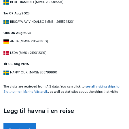
BLUE DIAMOND [MMSI: 265581550]
Tor 07 Aug 2025
BISCAYA AV VINDALSO [MMSI: 265524520]
Ons 06 Aug 2025
ANITA [MMSI: 211576300]
LEDA [MMSI: 219012319]
Tir 05 Aug 2025
HAPPY OUR [MMSI: 265799890]
The visits are retrieved from AIS data. You can click to
see all visiting ships to
Slottholmen Marina Västervik
, as well as statistics about the ships that visits
Legg til havna i en reise