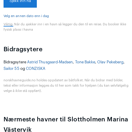
Sjekk inn nå
Velg en annen dato enn i dag
Viktig:
Når du
sjekker inn
i en havn så legger du den til en reise. Du booker ikke
fysisk plass i havna
Bidragsytere
Bidragsytere
Astrid Thusgaard-Madsen
,
Tone Bakke
,
Olav Pekeberg
,
Sailor 55
og
CONZISKA
norskhavneguide.no holdes oppdatert av båtfolket. Når du bidrar med bilder,
tekst eller informasjon legges du til her som takk for hjelpen (du kan selvfølgelig
velge å ikke stå oppført).
Nærmeste havner til Slottholmen Marina
Västervik