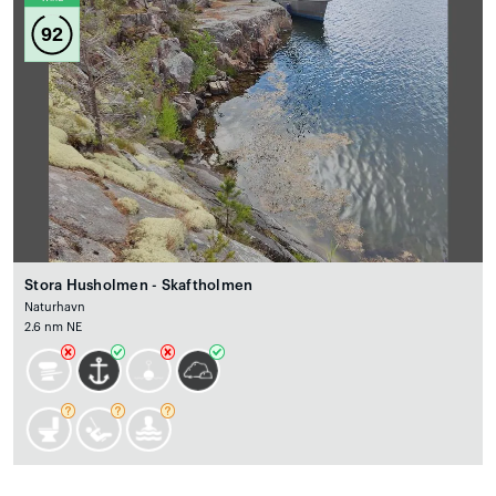
92
Stora Husholmen - Skaftholmen
Naturhavn
2.6 nm NE