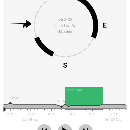
Lør 04:00
W
E
4 m/s from W
80 points
S
Next night
5m/s
2m/s
6:00
12:00
18:00
0:00
6:00
12:00
Lør 08 Aug
Søn 09 Aug