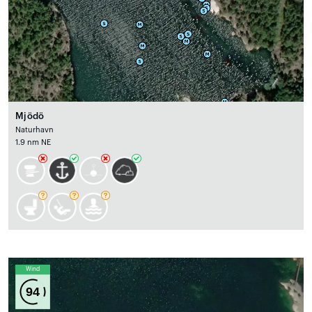
Mjödö
Naturhavn
1.9 nm NE
Wind
94