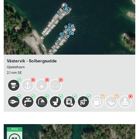
Västervik - Solbergsudde
Gjestehavn
2.1 nm SE
Wind