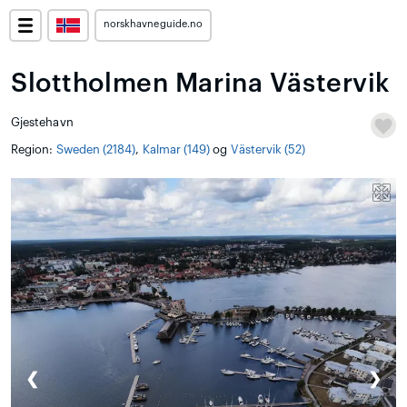
norskhavneguide.no
Slottholmen Marina Västervik
Gjestehavn
Region:
Sweden (2184)
,
Kalmar (149)
og
Västervik (52)
❮
❯