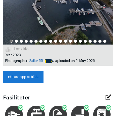
1
liker bildet
Year 2023
Photographer:
Sailor 55
, uploaded on 5. May 2026
📸
Last opp et bilde
Fasiliteter