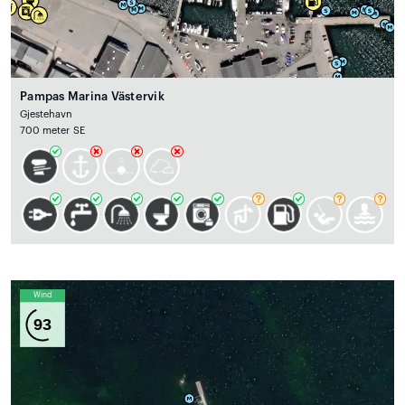
Pampas Marina Västervik
Gjestehavn
700 meter SE
Wind
93