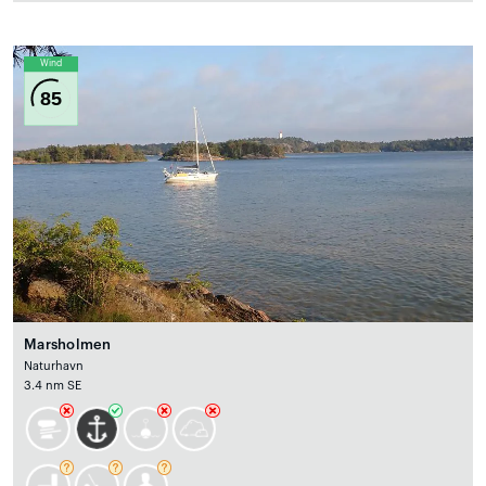
Wind
85
Marsholmen
Naturhavn
3.4 nm SE