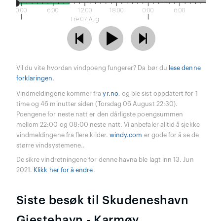
0:00
6:00
12:00
18:00
0:00
6:00
Fre 07 Aug
Vil du vite hvordan vindpoeng fungerer? Da bør du
lese denne
forklaringen
.
Vindmeldingene kommer fra
yr.no
, og ble sist oppdatert for 1
time og 46 minutter siden (Torsdag 06 August 22:30).
Poengene for neste natt er den dårligste poengsummen
mellom 22:00 og 08:00 neste natt. Vi anbefaler alltid å sjekke
vindmeldingene fra flere kilder.
windy.com
er gode for å se de
større vindsystemene..
De sikre vindretningene for denne havna ble lagt inn 13. Jun
2021.
Klikk her for å endre
.
Siste besøk til Skudeneshavn
Gjestehavn - Karmøy