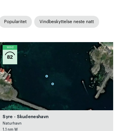
Popularitet
Vindbeskyttelse neste natt
Wind
82
Syre - Skudeneshavn
Naturhavn
1.1 nm W