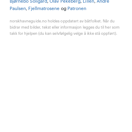
Bjørnebo Soligard
,
Olav Pekeberg
,
Lillen
,
Andre
Paulsen
,
Fjellmatrosene
og
Patronen
norskhavneguide.no holdes oppdatert av båtfolket. Når du
bidrar med bilder, tekst eller informasjon legges du til her som
takk for hjelpen (du kan selvfølgelig velge å ikke stå oppført).