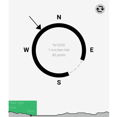
N
Tor 23:00
W
E
7 m/s from NW
85 points
S
Next night
7m/s
3m/s