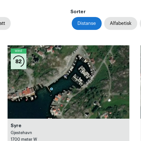
Sorter
att
Distanse
Alfabetisk
Wind
82
Syre
Gjestehavn
1700 meter W