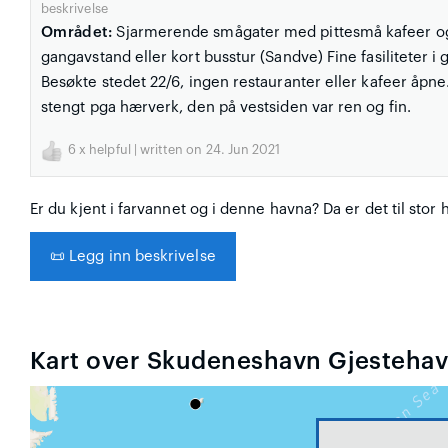
beskrivelse
Området:
Sjarmerende smågater med pittesmå kafeer og ga
gangavstand eller kort busstur (Sandve) Fine fasiliteter i
Besøkte stedet 22/6, ingen restauranter eller kafeer åpne
stengt pga hærverk, den på vestsiden var ren og fin.
6
x helpful | written on 24. Jun 2021
Er du kjent i farvannet og i denne havna? Da er det til stor 
📜
Legg inn beskrivelse
Kart over Skudeneshavn Gjestehav