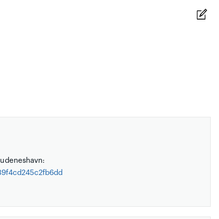
Skudeneshavn:
189f4cd245c2fb6dd