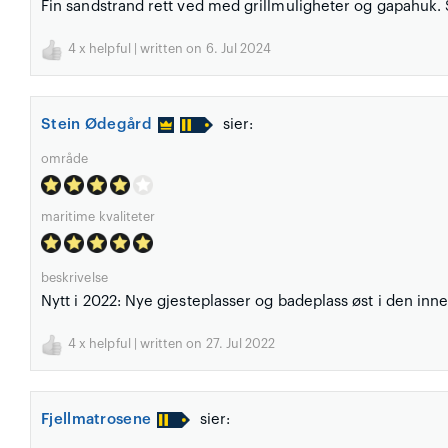
Fin sandstrand rett ved med grillmuligheter og gapahuk. 
4
x helpful | written on 6. Jul 2024
Stein Ødegård
sier:
område
maritime kvaliteter
beskrivelse
Nytt i 2022: Nye gjesteplasser og badeplass øst i den inn
4
x helpful | written on 27. Jul 2022
Fjellmatrosene
sier: