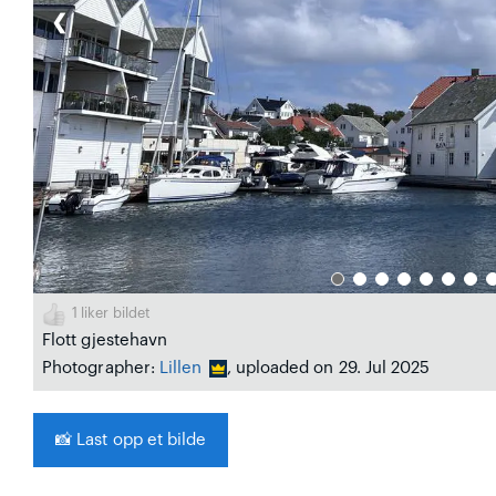
❮
1
liker bildet
Flott gjestehavn
Photographer:
Lillen
, uploaded on 29. Jul 2025
📸
Last opp et bilde