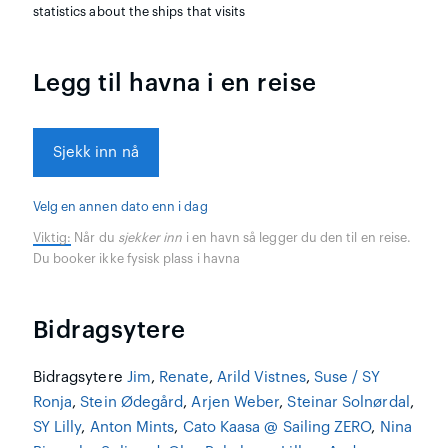
statistics about the ships that visits
Legg til havna i en reise
Sjekk inn nå
Velg en annen dato enn i dag
Viktig:
Når du
sjekker inn
i en havn så legger du den til en reise.
Du booker ikke fysisk plass i havna
Bidragsytere
Bidragsytere
Jim
,
Renate
,
Arild Vistnes
,
Suse / SY
Ronja
,
Stein Ødegård
,
Arjen Weber
,
Steinar Solnørdal
,
SY Lilly
,
Anton Mints
,
Cato Kaasa @ Sailing ZERO
,
Nina