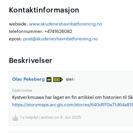
Kontaktinformasjon
webside:
www.skudeneshavnbatforening.no
telefonnummer: +4741626082
epost:
post@skudeneshavnbatforening.no
Beskrivelser
Olav Pekeberg
sier:
beskrivelse
Kystverkmusea har laget en fin artikkel om historien til 
https://storymaps.arcgis.com/stories/640d970a71d64a8
1
x helpful | written on 8. Jun 2025