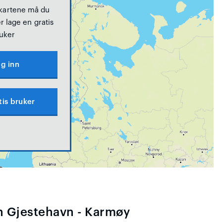
 kartene må du
r lage en gratis
uker
g inn
tis bruker
n Gjestehavn - Karmøy