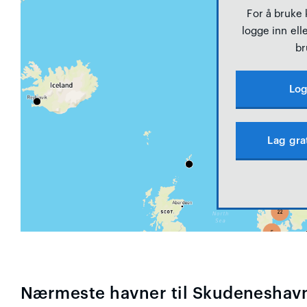
For å bruke
logge inn elle
br
Log
Lag gra
Nærmeste havner til Skudeneshav