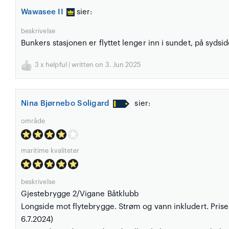
Wawasee II
sier:
beskrivelse
Bunkers stasjonen er flyttet lenger inn i sundet, på sydsi
3
x helpful | written on 3. Jun 2025
Nina Bjørnebo Soligard
sier:
område
maritime kvaliteter
beskrivelse
Gjestebrygge 2/Vigane Båtklubb
Longside mot flytebrygge. Strøm og vann inkludert. Priser
6.7.2024)