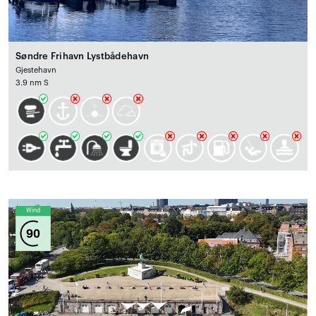
Søndre Frihavn Lystbådehavn
Gjestehavn
3.9 nm S
Wind
90