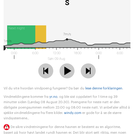
S
Next night
7m/s
1m/s
0:00
6:00
12:00
18:00
0:00
6:00
Søn 09 Aug
Vil du vite hvordan vindpoeng fungerer? Da bør du
lese denne forklaringen
.
Vindmeldingene kommer fra
yr.no
, og ble sist oppdatert for 1 time og 39
minutter siden (Lørdag 08 August 20:30). Poengene for neste natt er den
dårligste poengsummen mellom 22:00 og 08:00 neste natt. Vi anbefaler alltid å
sjekke vindmeldingene fra flere kilder.
windy.com
er gode for å se de større
vindsystemene..
De sikre vindretningene for denne havnen er bestemt av en algoritme,
basert på hvor høyt landet rundt havnen er. Det blir stort sett riktig, men noen