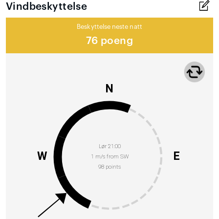
Vindbeskyttelse
Beskyttelse neste natt
76 poeng
N
Lør 21:00
W
E
1 m/s from SW
98 points