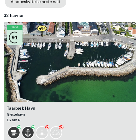
Vindbeskyttelse neste natt
32
havner
Wind
91
Taarbæk Havn
Gjestehavn
1.6 nm N