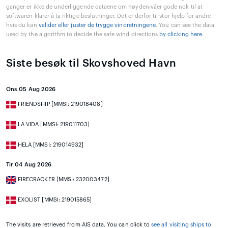
ganger er ikke de underliggende dataene om høydenivåer gode nok til at
softwaren klarer å ta riktige beslutninger. Det er derfor til stor hjelp for andre
hvis du kan
valider eller juster de trygge vindretningene
. You can see the data
used by the algorithm to decide the safe wind directions
by clicking here
.
Siste besøk til Skovshoved Havn
Ons 05 Aug 2026
FRIENDSHIP [MMSI: 219018408]
LA VIDA [MMSI: 219011703]
HELA [MMSI: 219014932]
Tir 04 Aug 2026
FIRECRACKER [MMSI: 232003472]
EXOLIST [MMSI: 219015865]
The visits are retrieved from AIS data. You can click to
see all visiting ships to