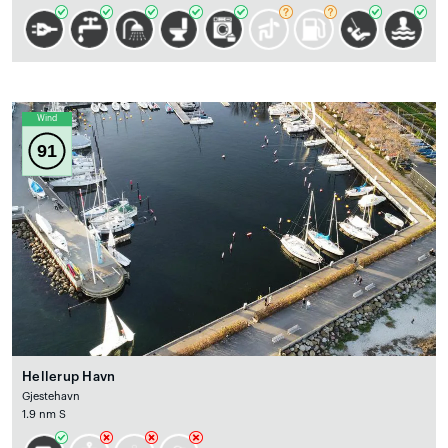
Wind
91
Hellerup Havn
Gjestehavn
1.9 nm S