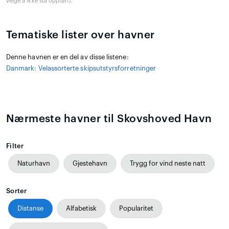
velge å ikke stå oppført).
Tematiske lister over havner
Denne havnen er en del av disse listene:
Danmark: Velassorterte skipsutstyrsforretninger
Nærmeste havner til Skovshoved Havn
Filter
Naturhavn
Gjestehavn
Trygg for vind neste natt
Sorter
Distanse
Alfabetisk
Popularitet