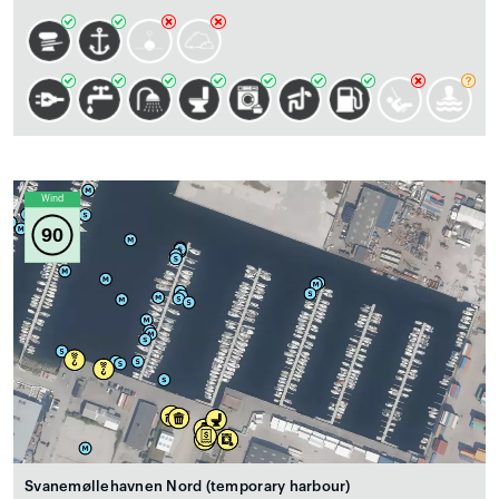
Wind
90
Svanemøllehavnen Nord (temporary harbour)