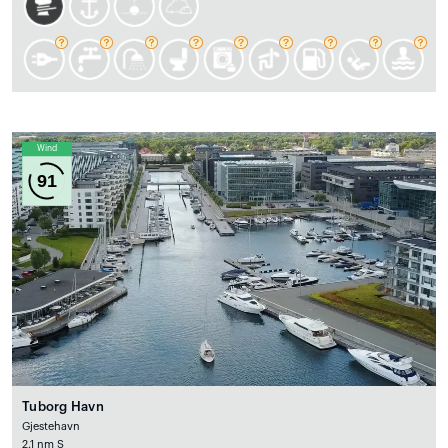
Wind
91
Tuborg Havn
Gjestehavn
2.1 nm S