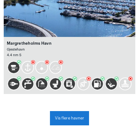
Margretheholms Havn
Gjestehavn
4.4 nm S
Vis flere havner