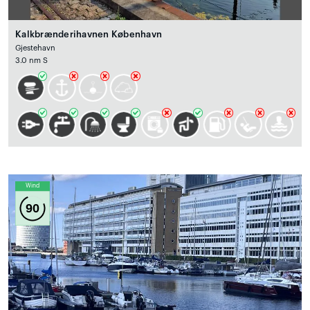
Kalkbrænderihavnen København
Gjestehavn
3.0 nm S
Wind
90