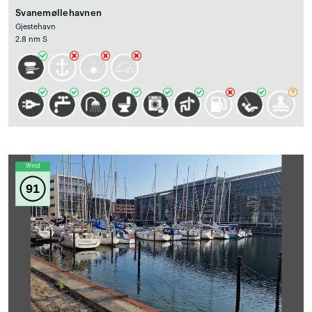
Svanemøllehavnen
Gjestehavn
2.8 nm S
Wind
91