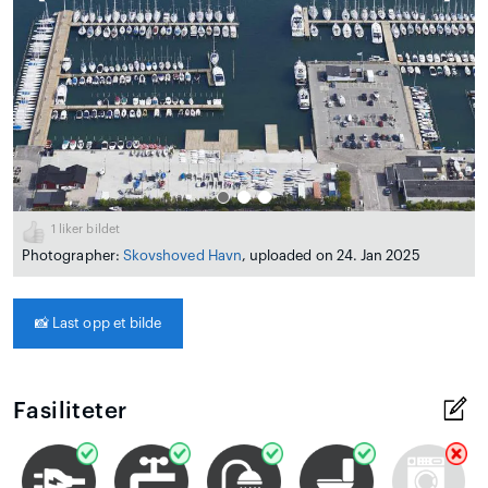
1
liker bildet
Photographer:
Skovshoved Havn
, uploaded on 24. Jan 2025
📸
Last opp et bilde
Fasiliteter