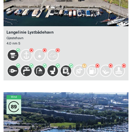
Langelinie Lystbådehavn
Gjestehavn
4.0 nm S
Wind
89