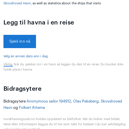
Skovshoved Havn
, as well as statistics about the ships that visits
Legg til havna i en reise
Sjekk inn nå
Velg en annen dato enn i dag
Viktig:
Når du
sjekker inn
i en havn så legger du den til en reise. Du booker ikke
fysisk plass i havna
Bidragsytere
Bidragsytere
Anonymous sailor 194912
,
Olav Pekeberg
,
Skovshoved
Havn
og
Folkert Attema
norskhavneguide.no holdes oppdatert av båtfolket. Når du bidrar med bilder,
tekst eller informasjon legges du til her som takk for hjelpen (du kan selvfølgelig