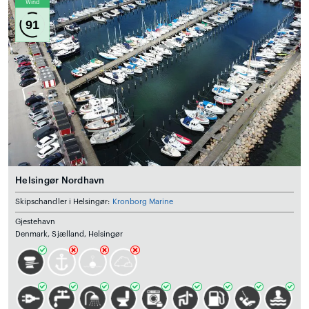
Wind
91
Helsingør Nordhavn
Skipschandler i Helsingør:
Kronborg Marine
Gjestehavn
Denmark, Sjælland, Helsingør