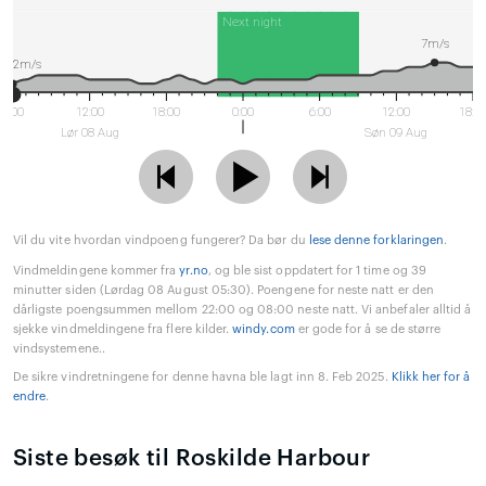
Next night
7m/s
2m/s
6:00
12:00
18:00
0:00
6:00
12:00
18:0
Lør 08 Aug
Søn 09 Aug
Vil du vite hvordan vindpoeng fungerer? Da bør du
lese denne forklaringen
.
Vindmeldingene kommer fra
yr.no
, og ble sist oppdatert for 1 time og 39
minutter siden (Lørdag 08 August 05:30). Poengene for neste natt er den
dårligste poengsummen mellom 22:00 og 08:00 neste natt. Vi anbefaler alltid å
sjekke vindmeldingene fra flere kilder.
windy.com
er gode for å se de større
vindsystemene..
De sikre vindretningene for denne havna ble lagt inn 8. Feb 2025.
Klikk her for å
endre
.
Siste besøk til Roskilde Harbour