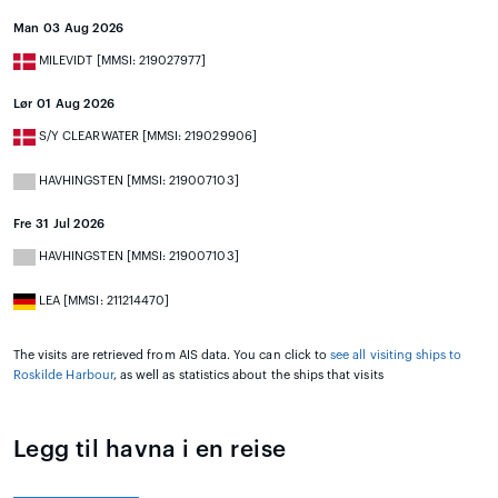
Man 03 Aug 2026
MILEVIDT [MMSI: 219027977]
Lør 01 Aug 2026
S/Y CLEARWATER [MMSI: 219029906]
HAVHINGSTEN [MMSI: 219007103]
Fre 31 Jul 2026
HAVHINGSTEN [MMSI: 219007103]
LEA [MMSI: 211214470]
The visits are retrieved from AIS data. You can click to
see all visiting ships to
Roskilde Harbour
, as well as statistics about the ships that visits
Legg til havna i en reise