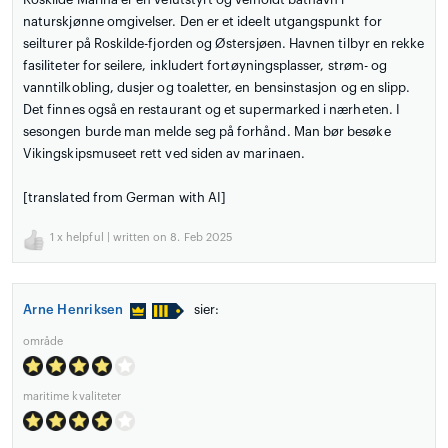
naturskjønne omgivelser. Den er et ideelt utgangspunkt for
seilturer på Roskilde-fjorden og Østersjøen. Havnen tilbyr en rekke
fasiliteter for seilere, inkludert fortøyningsplasser, strøm- og
vanntilkobling, dusjer og toaletter, en bensinstasjon og en slipp.
Det finnes også en restaurant og et supermarked i nærheten. I
sesongen burde man melde seg på forhånd. Man bør besøke
Vikingskipsmuseet rett ved siden av marinaen.
[translated from German with AI]
1
x helpful | written on 8. Feb 2025
Arne Henriksen
sier:
område
maritime kvaliteter