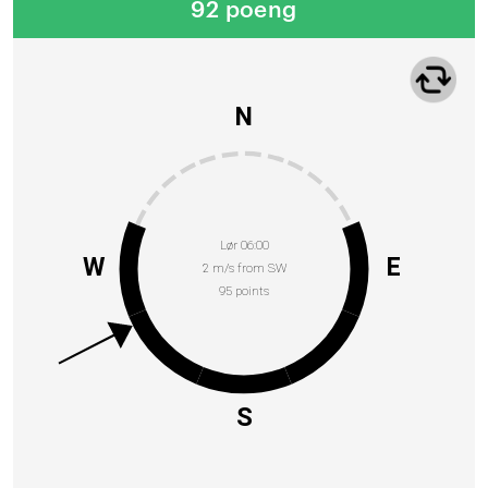
92 poeng
N
Lør 06:00
W
E
2 m/s from SW
95 points
S