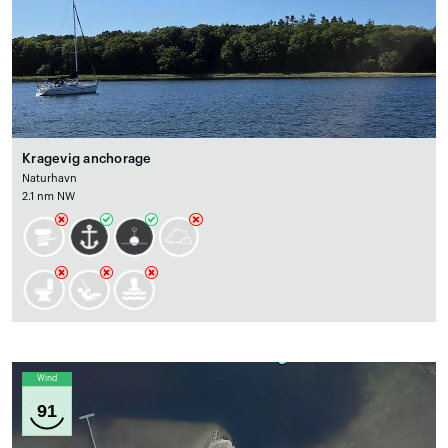
Kragevig anchorage
Naturhavn
2.1 nm NW
Wind
91