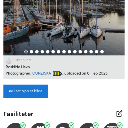
1
liker bildet
Roskilde Havn
Photographer:
CONZISKA
, uploaded on 8. Feb 2025
📸
Last opp et bilde
Fasiliteter