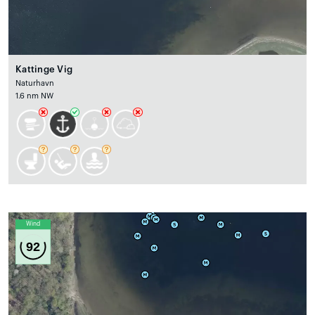
Kattinge Vig
Naturhavn
1.6 nm NW
Wind
92