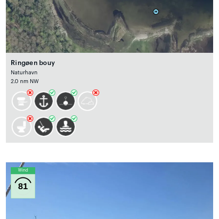
Ringøen bouy
Naturhavn
2.0 nm NW
Wind
81