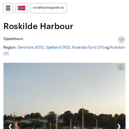
norskhavneguide.no
Roskilde Harbour
Gjestehavn
Region:
Denmark (635)
,
Sjælland (165)
,
Roskilde Fjord (31)
og
Roskilde
(11)
❮
❯