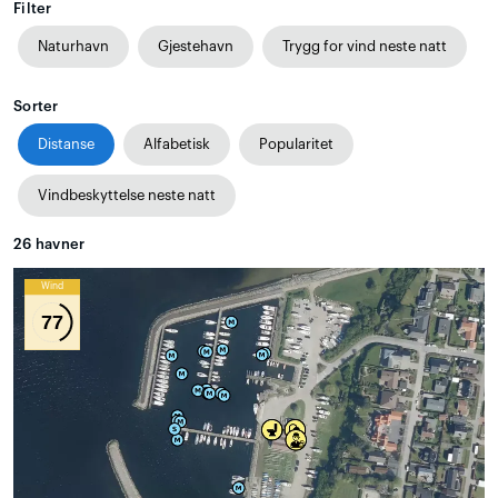
Filter
Naturhavn
Gjestehavn
Trygg for vind neste natt
Sorter
Distanse
Alfabetisk
Popularitet
Vindbeskyttelse neste natt
26
havner
Wind
77