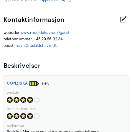
Oppdatert 4. Jan 2023.
Oppdater fortøying
.
Kontaktinformasjon
webside:
www.roskildehavn.dk/gaest
telefonnummer: +45 29 66 32 34
epost:
havn@roskildehavn.dk
Beskrivelser
CONZISKA
sier:
område
maritime kvaliteter
beskrivelse
Roskilde Marina er en velutstyrt og velholdt båthavn i