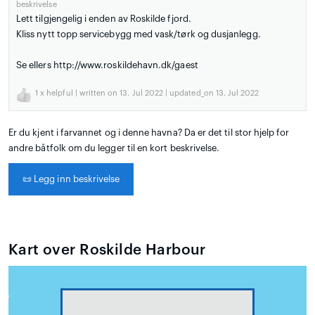
beskrivelse
Lett tilgjengelig i enden av Roskilde fjord.
Kliss nytt topp servicebygg med vask/tørk og dusjanlegg.
Se ellers http://www.roskildehavn.dk/gaest
1
x helpful | written on 13. Jul 2022 | updated_on 13. Jul 2022
Er du kjent i farvannet og i denne havna? Da er det til stor hjelp for
andre båtfolk om du legger til en kort beskrivelse.
📜
Legg inn beskrivelse
Kart over Roskilde Harbour