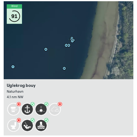
Wind
91
Uglekrog bouy
Naturhavn
4.1 nm NW