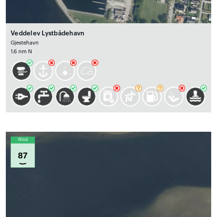
Veddelev Lystbådehavn
Gjestehavn
1.6 nm N
Wind
87