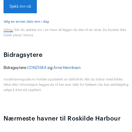
Sjekk inn nå
Velg en annen dato enn i dag
Viktig:
Når du
sjekker inn
i en havn så legger du den til en reise. Du booker ikke
fysisk plass i havna
Bidragsytere
Bidragsytere
CONZISKA
og
Arne Henriksen
norskhavneguide.no holdes oppdatert av båtfolket. Når du bidrar med bilder,
tekst eller informasjon legges du til her som takk for hjelpen (du kan selvfølgelig
velge å ikke stå oppført).
Nærmeste havner til Roskilde Harbour