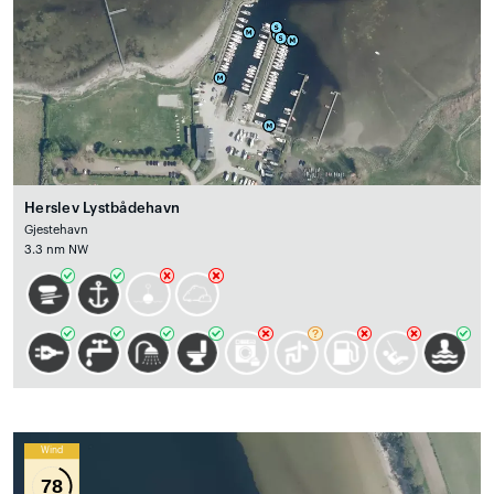
Herslev Lystbådehavn
Gjestehavn
3.3 nm NW
Wind
78