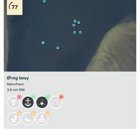
77
Ølvig bouy
Naturhavn
3.6 nm NW