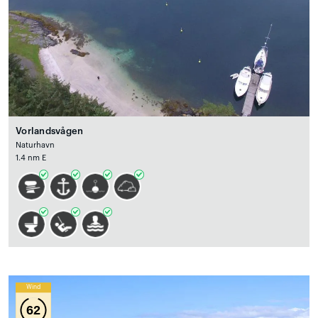
Vorlandsvågen
Naturhavn
1.4 nm E
Wind
62