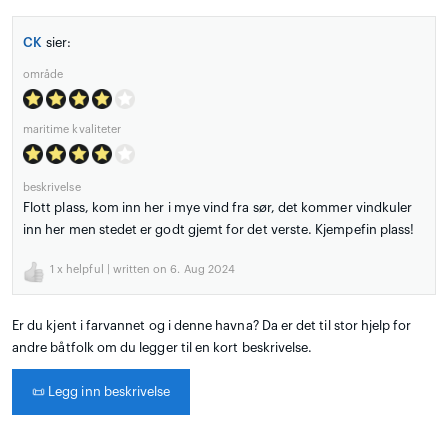
CK
sier:
område
maritime kvaliteter
beskrivelse
Flott plass, kom inn her i mye vind fra sør, det kommer vindkuler
inn her men stedet er godt gjemt for det verste. Kjempefin plass!
1
x helpful | written on 6. Aug 2024
Er du kjent i farvannet og i denne havna? Da er det til stor hjelp for
andre båtfolk om du legger til en kort beskrivelse.
📜
Legg inn beskrivelse