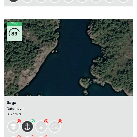
Wind
89
Saga
Naturhavn
3.5 nm N