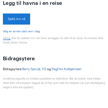
Legg til havna i en reise
Sjekk inn nå
Velg en annen dato enn i dag
Viktig:
Når du
sjekker inn
i en havn så legger du den til en reise. Du booker ikke
fysisk plass i havna
Bidragsytere
Bidragsytere
Berry Spruijt
,
FG
og
Dagfinn Kolbjørnsen
norskhavneguide.no holdes oppdatert av båtfolket. Når du bidrar med bilder,
tekst eller informasjon legges du til her som takk for hjelpen (du kan selvfølgelig
velge å ikke stå oppført).