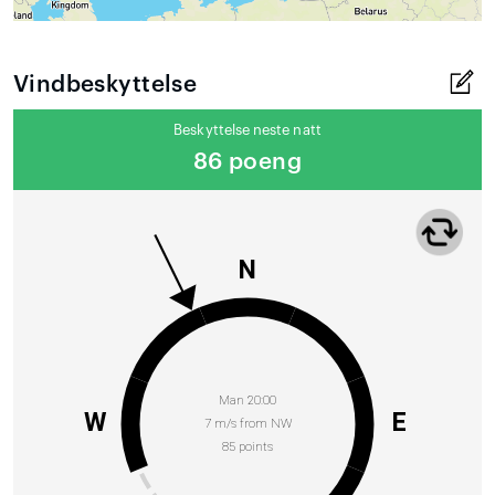
Vindbeskyttelse
Beskyttelse neste natt
86 poeng
N
Man 20:00
W
E
7 m/s from NW
85 points