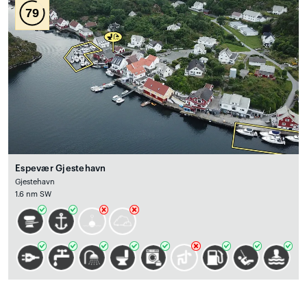
79
Espevær Gjestehavn
Gjestehavn
1.6 nm SW