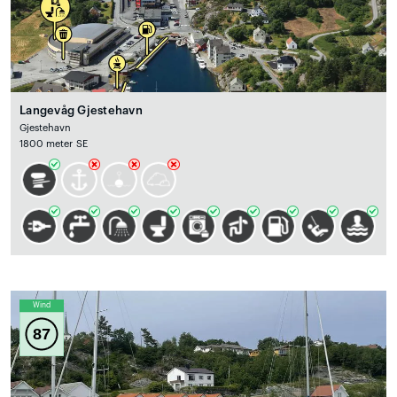
Langevåg Gjestehavn
Gjestehavn
1800 meter SE
Wind
87