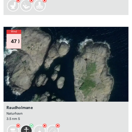
Wind
47
Raudholmane
Naturhavn
3.5 nm S