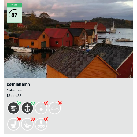
Wind
87
Bømlahamn
Naturhavn
1.7 nm SE