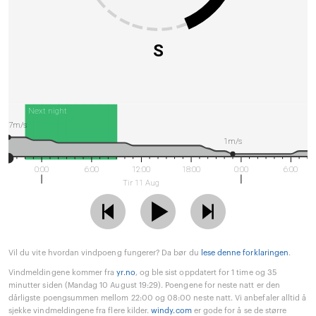
S
Next night
7m/s
1m/s
0:00
6:00
12:00
18:00
0:00
6:00
Tir 11 Aug
Vil du vite hvordan vindpoeng fungerer? Da bør du
lese denne forklaringen
.
Vindmeldingene kommer fra
yr.no
, og ble sist oppdatert for 1 time og 35
minutter siden (Mandag 10 August 19:29). Poengene for neste natt er den
dårligste poengsummen mellom 22:00 og 08:00 neste natt. Vi anbefaler alltid å
sjekke vindmeldingene fra flere kilder.
windy.com
er gode for å se de større