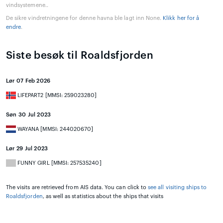
vindsystemene..
De sikre vindretningene for denne havna ble lagt inn None.
Klikk her for å
endre
.
Siste besøk til Roaldsfjorden
Lør 07 Feb 2026
LIFEPART2 [MMSI: 259023280]
Søn 30 Jul 2023
WAYANA [MMSI: 244020670]
Lør 29 Jul 2023
FUNNY GIRL [MMSI: 257535240]
The visits are retrieved from AIS data. You can click to
see all visiting ships to
Roaldsfjorden
, as well as statistics about the ships that visits