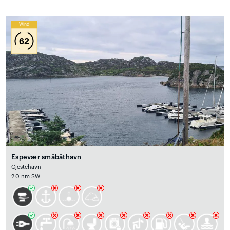
Wind
62
Espevær småbåthavn
Gjestehavn
2.0 nm SW