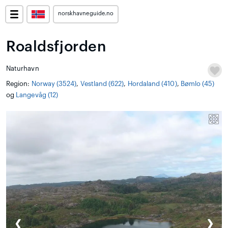
norskhavneguide.no
Roaldsfjorden
Naturhavn
Region:
Norway (3524)
,
Vestland (622)
,
Hordaland (410)
,
Bømlo (45)
og
Langevåg (12)
❮
❯