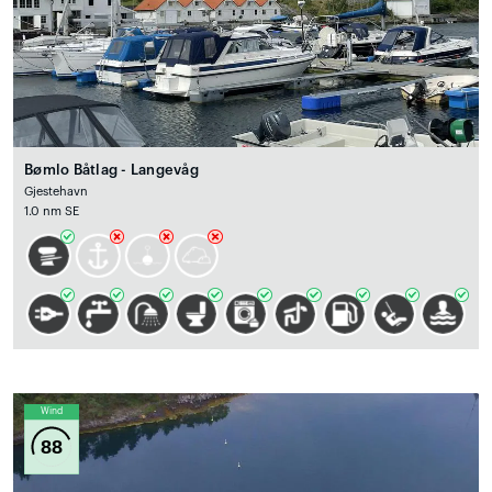
Bømlo Båtlag - Langevåg
Gjestehavn
1.0 nm SE
Wind
88