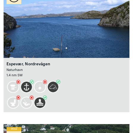
Espevær, Nordrevågen
Naturhavn
1.4 nm SW
Wind