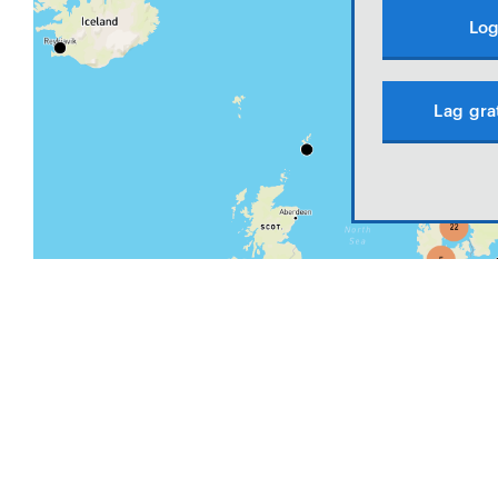
Log
Lag gra