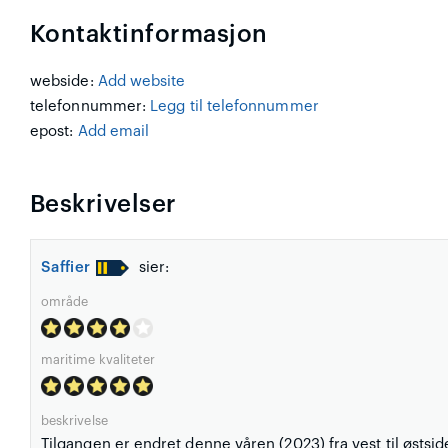
Kontaktinformasjon
webside:
Add website
telefonnummer:
Legg til telefonnummer
epost:
Add email
Beskrivelser
Saffier
sier:
område
maritime kvaliteter
beskrivelse
Tilgangen er endret denne våren (2023) fra vest til østsid