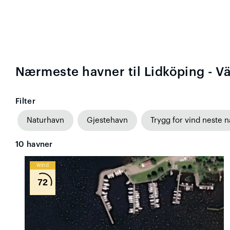
Nærmeste havner til Lidköping - V
Filter
Naturhavn
Gjestehavn
Trygg for vind neste n
10
havner
Wind
72