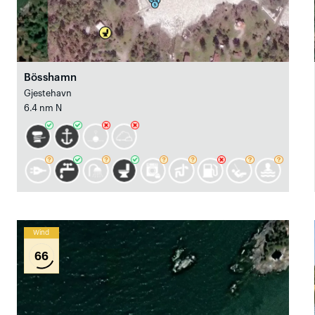
Bösshamn
Gjestehavn
6.4 nm N
Wind
66