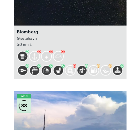
Blomberg
Gjestehavn
5.0 nm E
Wind
88