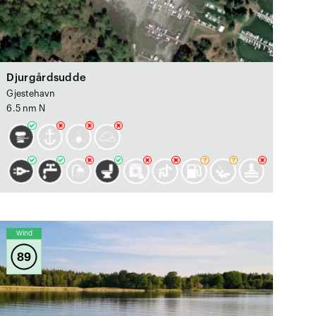
Djurgårdsudde
Gjestehavn
6.5 nm N
Wind
89