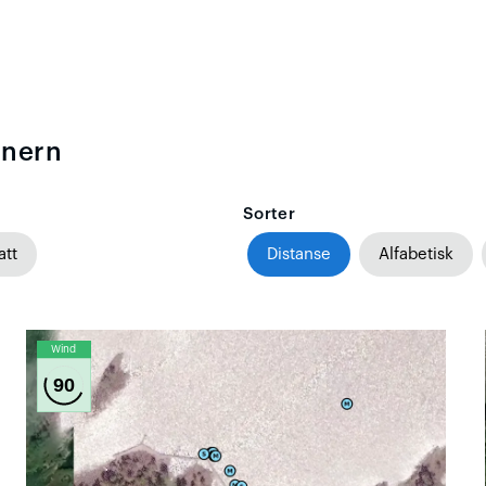
änern
Sorter
att
Distanse
Alfabetisk
Wind
90