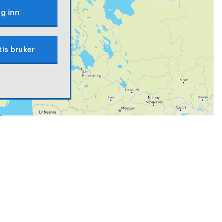
g inn
tis bruker