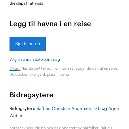
the ships that visits
Legg til havna i en reise
Sjekk inn nå
Velg en annen dato enn i dag
Viktig:
Når du
sjekker inn
i en havn så legger du den til en reise.
Du booker ikke fysisk plass i havna
Bidragsytere
Bidragsytere
Saffier
,
Christian Andersen
,
skb
og
Arjen
Weber
norskhavneguide.no holdes oppdatert av båtfolket. Når du