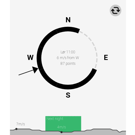
N
Lør 11:00
W
E
6 m/s from W
87 points
S
Next night
7m/s
4m/s