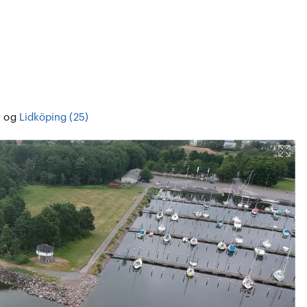
)
og
Lidköping (25)