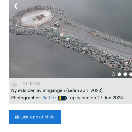
❮
1
liker bildet
Ny østsiden av inngangen (siden april 2023)
Photographer:
Saffier
, uploaded on 27. Jun 2023
📸
Last opp et bilde