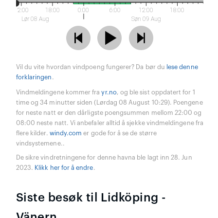
12:00
18:00
0:00
6:00
12:00
18:00
Lør 08 Aug
Søn 09 Aug
Vil du vite hvordan vindpoeng fungerer? Da bør du
lese denne
forklaringen
.
Vindmeldingene kommer fra
yr.no
, og ble sist oppdatert for 1
time og 34 minutter siden (Lørdag 08 August 10:29). Poengene
for neste natt er den dårligste poengsummen mellom 22:00 og
08:00 neste natt. Vi anbefaler alltid å sjekke vindmeldingene fra
flere kilder.
windy.com
er gode for å se de større
vindsystemene..
De sikre vindretningene for denne havna ble lagt inn 28. Jun
2023.
Klikk her for å endre
.
Siste besøk til Lidköping -
Vänern