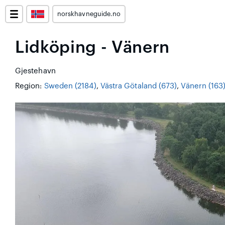
norskhavneguide.no
Lidköping - Vänern
Gjestehavn
Region:
Sweden (2184)
,
Västra Götaland (673)
,
Vänern (163