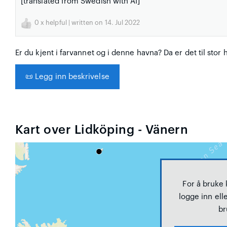
[translated from Swedish with AI]
0
x helpful | written on 14. Jul 2022
Er du kjent i farvannet og i denne havna? Da er det til stor 
📜
Legg inn beskrivelse
Kart over Lidköping - Vänern
For å bruke
logge inn elle
br