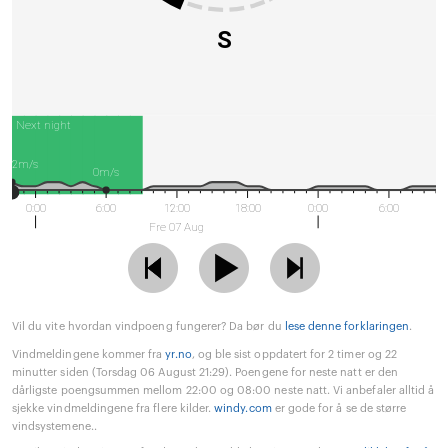
S
Next night
2m/s
0m/s
0:00
6:00
12:00
18:00
0:00
6:00
Fre 07 Aug
Vil du vite hvordan vindpoeng fungerer? Da bør du
lese denne forklaringen
.
Vindmeldingene kommer fra
yr.no
, og ble sist oppdatert for 2 timer og 22
minutter siden (Torsdag 06 August 21:29). Poengene for neste natt er den
dårligste poengsummen mellom 22:00 og 08:00 neste natt. Vi anbefaler alltid å
sjekke vindmeldingene fra flere kilder.
windy.com
er gode for å se de større
vindsystemene..