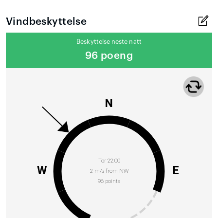
Vindbeskyttelse
Beskyttelse neste natt
96 poeng
N
Tor 22:00
W
E
2 m/s from NW
96 points