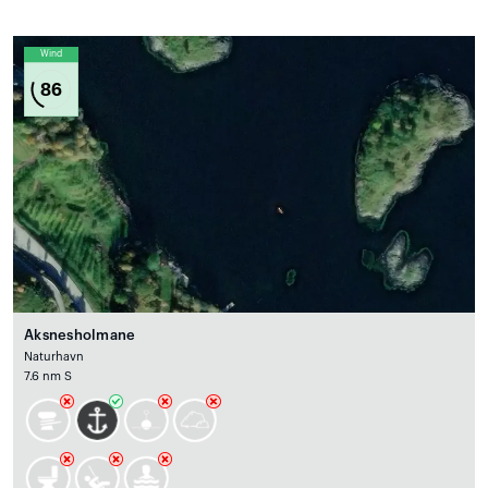
Wind
86
Aksnesholmane
Naturhavn
7.6 nm S