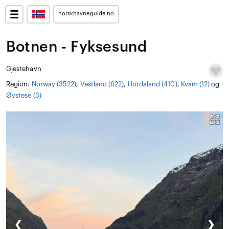
norskhavneguide.no
Botnen - Fyksesund
Gjestehavn
Region:
Norway (3522)
,
Vestland (622)
,
Hordaland (410)
,
Kvam (12)
og
Øystese (3)
❮
❯