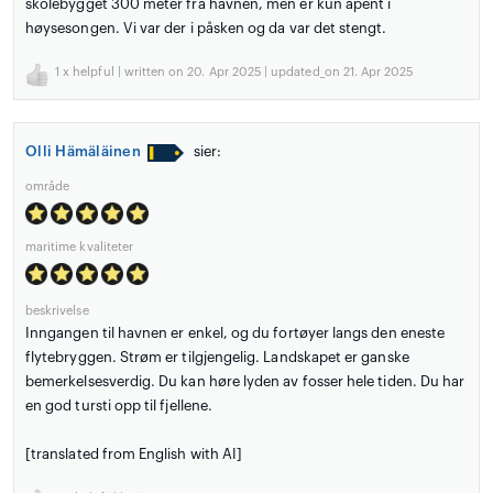
skolebygget 300 meter fra havnen, men er kun åpent i
høysesongen. Vi var der i påsken og da var det stengt.
1
x helpful | written on 20. Apr 2025 | updated_on 21. Apr 2025
Olli Hämäläinen
sier:
område
maritime kvaliteter
beskrivelse
Inngangen til havnen er enkel, og du fortøyer langs den eneste
flytebryggen. Strøm er tilgjengelig. Landskapet er ganske
bemerkelsesverdig. Du kan høre lyden av fosser hele tiden. Du har
en god tursti opp til fjellene.
[translated from English with AI]