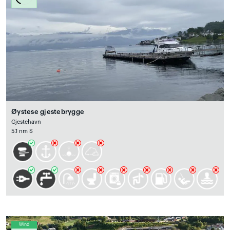
Øystese gjestebrygge
Gjestehavn
5.1 nm S
Wind