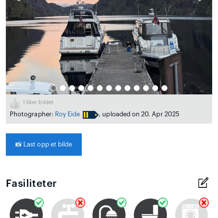
1
liker bildet
Photographer:
Roy Eide
, uploaded on 20. Apr 2025
📸
Last opp et bilde
Fasiliteter