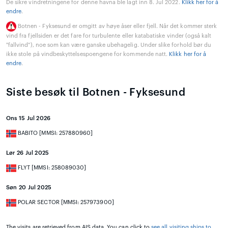
De sikre vindretningene for denne havna ble lagt inn 8. Jul 2022.
Klikk her for å
endre
.
Botnen - Fyksesund er omgitt av høye åser eller fjell. Når det kommer sterk
vind fra fjellsiden er det fare for turbulente eller katabatiske vinder (også kalt
"fallvind"), noe som kan være ganske ubehagelig. Under slike forhold bør du
ikke stole på vindbeskyttelsespoengene for kommende natt.
Klikk her for å
endre
.
Siste besøk til Botnen - Fyksesund
Ons 15 Jul 2026
BABITO [MMSI: 257880960]
Lør 26 Jul 2025
FLYT [MMSI: 258089030]
Søn 20 Jul 2025
POLAR SECTOR [MMSI: 257973900]
The visits are retrieved from AIS data. You can click to
see all visiting ships to