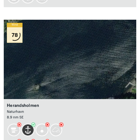
Wind
78
Herandsholmen
Naturhavn
8.9 nm SE