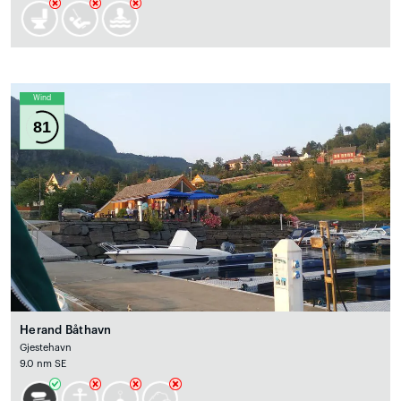
Wind
81
Herand Båthavn
Gjestehavn
9.0 nm SE