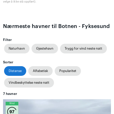
velge å ikke stå oppført).
Nærmeste havner til Botnen - Fyksesund
Filter
Naturhavn
Gjestehavn
Trygg for vind neste natt
Sorter
Distanse
Alfabetisk
Popularitet
Vindbeskyttelse neste natt
7
havner
Wind
97