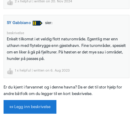
2
x helpful | written on 20. Nov 2024
SY Gabbiano
sier:
beskrivelse
Enkelt tilkomst i et veldig flott naturområde. Egentlig mer enn
uthavn med flytebrygge enn gjestehavn. Fine turområder, spesielt
om en liker å gå på fjellturer. På høsten er det mye sau i området,
hunder på passes på.
1
x helpful | written on 6. Aug 2023
Er du kjent i farvannet og i denne havna? Da er det til stor hjelp for
andre båtfolk om du legger til en kort beskrivelse.
📜
Legg inn beskrivelse