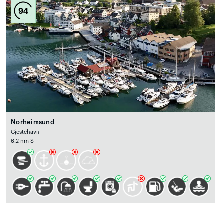
94
Norheimsund
Gjestehavn
6.2 nm S