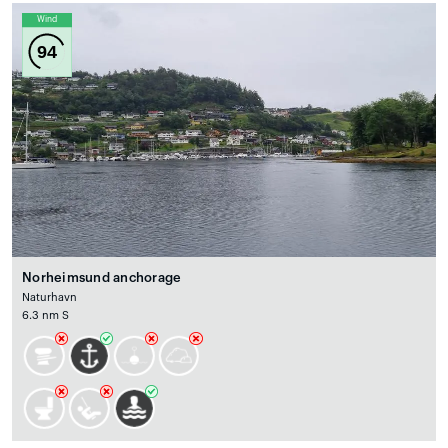
Wind
94
Norheimsund anchorage
Naturhavn
6.3 nm S