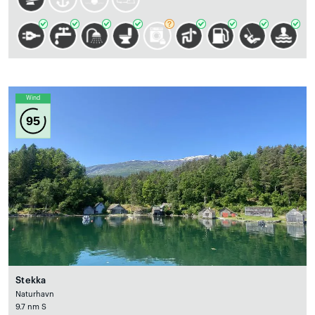
Wind
95
Stekka
Naturhavn
9.7 nm S