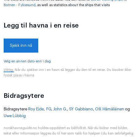
Botnen - Fyksesund
, as well as statistics about the ships that visits
Legg til havna i en reise
Sjekk inn nå
Velg en annen dato enn i dag
Viktig:
Når du
sjekker inn
i en havn så legger du den til en reise. Du booker ikke
fysisk plass i havna
Bidragsytere
Bidragsytere
Roy Eide
,
FG
,
John G.
,
SY Gabbiano
,
Olli Hämäläinen
og
Uwe Lübbig
norskhavneguide.no holdes oppdatert av båtfolket. Når du bidrar med bilder,
tekst eller informasjon legges du til her som takk for hjelpen (du kan selvfølgelig