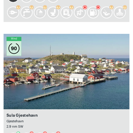
Wind
90
Sula Gjestehavn
Gjestehavn
2.9 nm SW