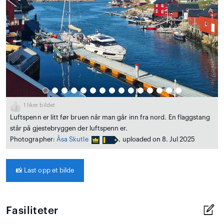
1
liker bildet
Luftspenn er litt før bruen når man går inn fra nord. En flaggstang
står på gjestebryggen der luftspenn er.
Photographer:
Åsa Skutle
, uploaded on 8. Jul 2025
📸
Last opp et bilde
Fasiliteter