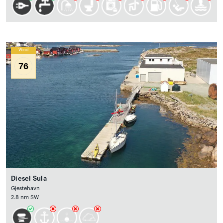
Wind
76
Diesel Sula
Gjestehavn
2.8 nm SW