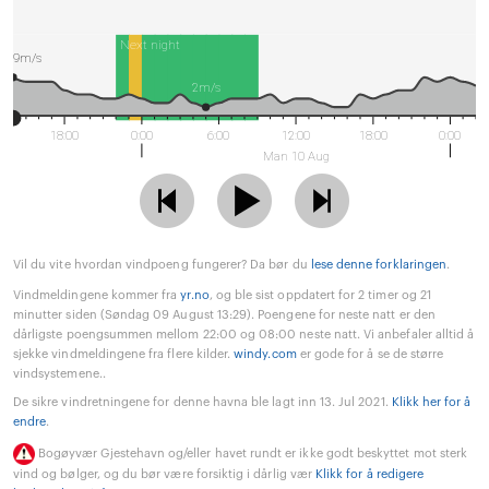
Next night
9m/s
2m/s
18:00
0:00
6:00
12:00
18:00
0:00
Man 10 Aug
Vil du vite hvordan vindpoeng fungerer? Da bør du
lese denne forklaringen
.
Vindmeldingene kommer fra
yr.no
, og ble sist oppdatert for 2 timer og 21
minutter siden (Søndag 09 August 13:29). Poengene for neste natt er den
dårligste poengsummen mellom 22:00 og 08:00 neste natt. Vi anbefaler alltid å
sjekke vindmeldingene fra flere kilder.
windy.com
er gode for å se de større
vindsystemene..
De sikre vindretningene for denne havna ble lagt inn 13. Jul 2021.
Klikk her for å
endre
.
Bogøyvær Gjestehavn og/eller havet rundt er ikke godt beskyttet mot sterk
vind og bølger, og du bør være forsiktig i dårlig vær
Klikk for å redigere