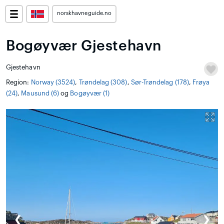
norskhavneguide.no
Bogøyvær Gjestehavn
Gjestehavn
Region:
Norway (3524)
,
Trøndelag (308)
,
Sør-Trøndelag (178)
,
Frøya
(24)
,
Mausund (6)
og
Bogøyvær (1)
❮
❯