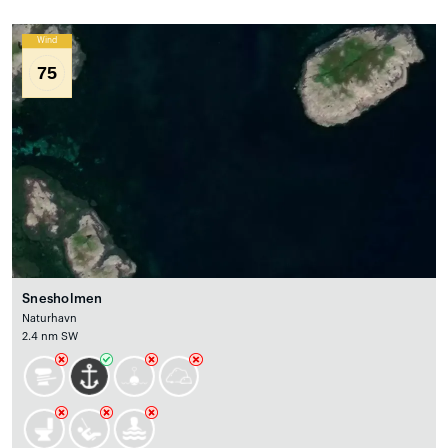
Wind
75
Snesholmen
Naturhavn
2.4 nm SW