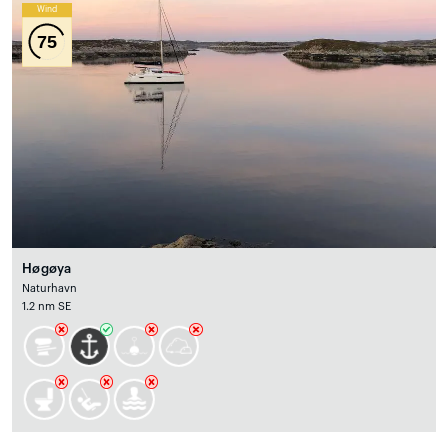
Wind
75
Høgøya
Naturhavn
1.2 nm SE