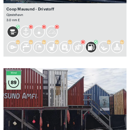
Coop Mausund - Drivstoff
Gjestehavn
3.0 nm E
Wind
89