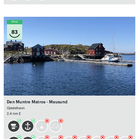
Wind
83
Den Muntre Matros - Mausund
Gjestehavn
2.4 nm E