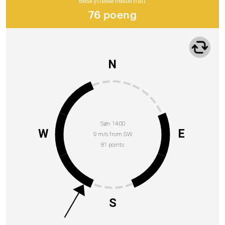
Beskyttelse neste natt
76 poeng
N
Søn 14:00
W
E
9 m/s from SW
81 points
S