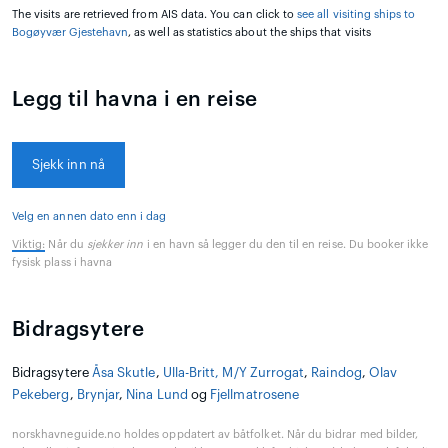
The visits are retrieved from AIS data. You can click to
see all visiting ships to
Bogøyvær Gjestehavn
, as well as statistics about the ships that visits
Legg til havna i en reise
Sjekk inn nå
Velg en annen dato enn i dag
Viktig:
Når du
sjekker inn
i en havn så legger du den til en reise. Du booker ikke
fysisk plass i havna
Bidragsytere
Bidragsytere
Åsa Skutle
,
Ulla-Britt, M/Y Zurrogat
,
Raindog
,
Olav
Pekeberg
,
Brynjar
,
Nina Lund
og
Fjellmatrosene
norskhavneguide.no holdes oppdatert av båtfolket. Når du bidrar med bilder,