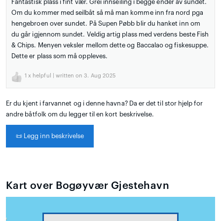
Fantastisk plass i fint vær. Grei innseiling i begge ender av sundet.
Om du kommer med seilbåt så må man komme inn fra nord pga
hengebroen over sundet. På Supen Pøbb blir du hanket inn om
du går igjennom sundet. Veldig artig plass med verdens beste Fish
& Chips. Menyen veksler mellom dette og Baccalao og fiskesuppe.
Dette er plass som må oppleves.
1
x helpful | written on 3. Aug 2025
Er du kjent i farvannet og i denne havna? Da er det til stor hjelp for
andre båtfolk om du legger til en kort beskrivelse.
📜
Legg inn beskrivelse
Kart over Bogøyvær Gjestehavn