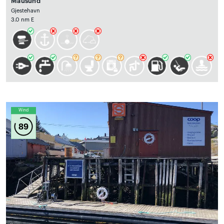
Mausund
Gjestehavn
3.0 nm E
Wind
89