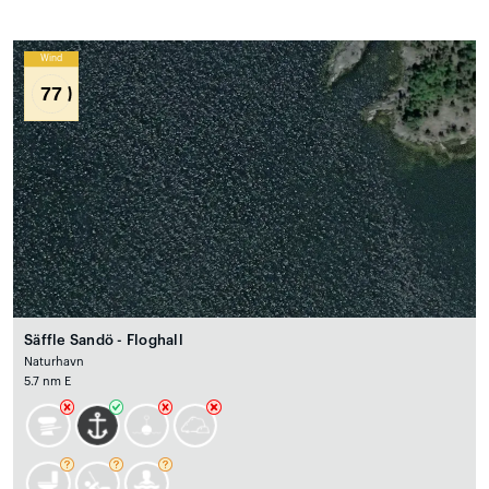
Wind
77
Säffle Sandö - Floghall
Naturhavn
5.7 nm E