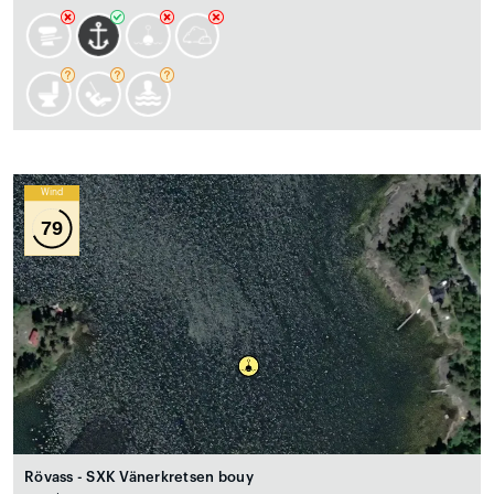
Wind
79
Rövass - SXK Vänerkretsen bouy