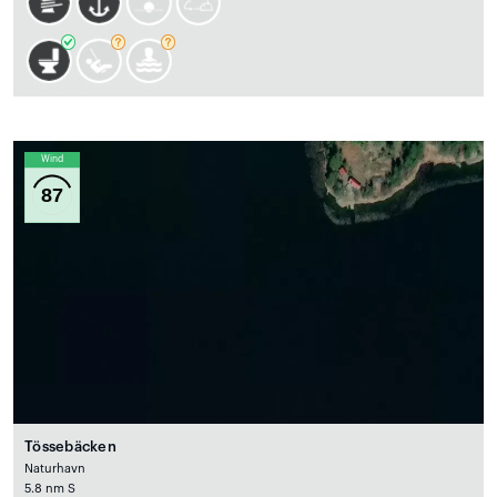
Wind
87
Tössebäcken
Naturhavn
5.8 nm S