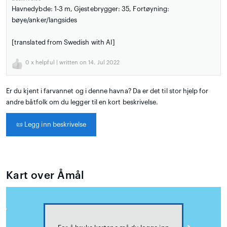
Havnedybde: 1-3 m, Gjestebrygger: 35, Fortøyning:
bøye/anker/langsides
[translated from Swedish with AI]
0
x helpful | written on 14. Jul 2022
Er du kjent i farvannet og i denne havna? Da er det til stor hjelp for
andre båtfolk om du legger til en kort beskrivelse.
📜
Legg inn beskrivelse
Kart over Åmål