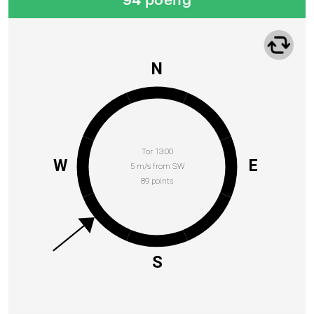
94 poeng
N
Tor 13:00
W
E
5 m/s from SW
89 points
S