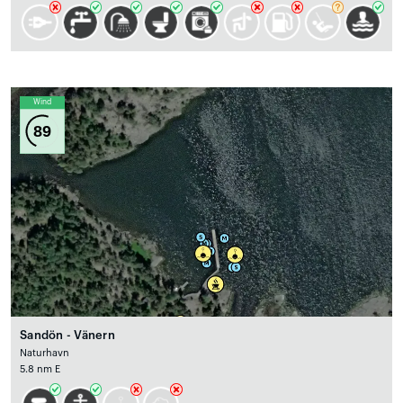
Wind
89
Sandön - Vänern
Naturhavn
5.8 nm E