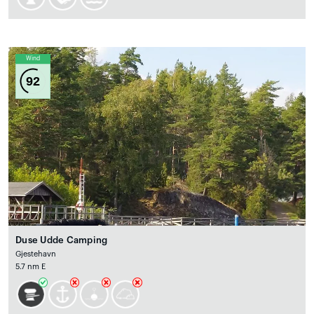
Wind
92
Duse Udde Camping
Gjestehavn
5.7 nm E