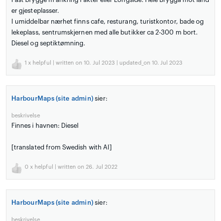
er gjesteplasser.
I umiddelbar nærhet finns cafe, resturang, turistkontor, bade og
lekeplass, sentrumskjernen med alle butikker ca 2-300 m bort.
Diesel og septiktømning.
1
x helpful | written on 10. Jul 2023 | updated_on 10. Jul 2023
HarbourMaps (site admin)
sier:
beskrivelse
Finnes i havnen: Diesel
[translated from Swedish with AI]
0
x helpful | written on 26. Jul 2022
HarbourMaps (site admin)
sier:
beskrivelse