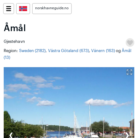
norskhavneguide.no
Åmål
Gjestehavn
Region:
Sweden (2182)
,
Västra Götaland (673)
,
Vänern (163)
og
Åmål
(13)
❮
❯