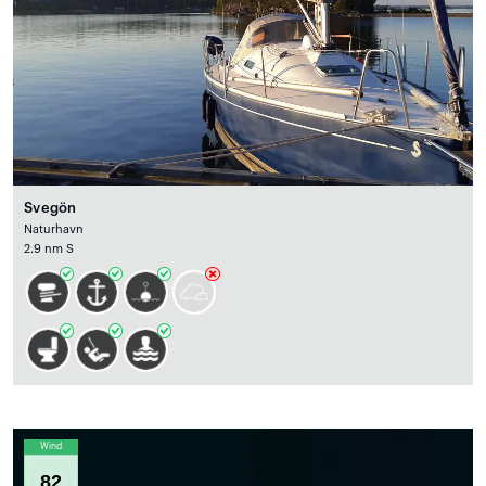
Svegön
Naturhavn
2.9 nm S
Wind
82