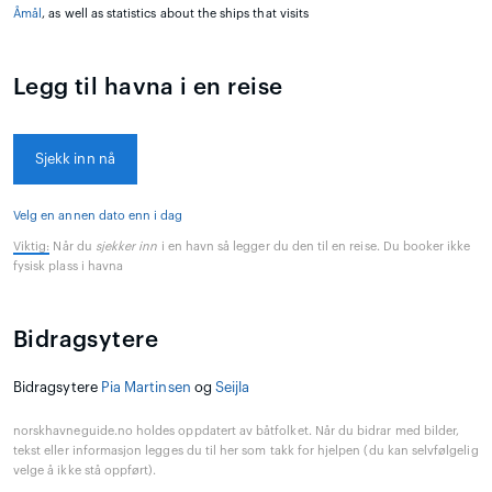
Åmål
, as well as statistics about the ships that visits
Legg til havna i en reise
Sjekk inn nå
Velg en annen dato enn i dag
Viktig:
Når du
sjekker inn
i en havn så legger du den til en reise. Du booker ikke
fysisk plass i havna
Bidragsytere
Bidragsytere
Pia Martinsen
og
Seijla
norskhavneguide.no holdes oppdatert av båtfolket. Når du bidrar med bilder,
tekst eller informasjon legges du til her som takk for hjelpen (du kan selvfølgelig
velge å ikke stå oppført).