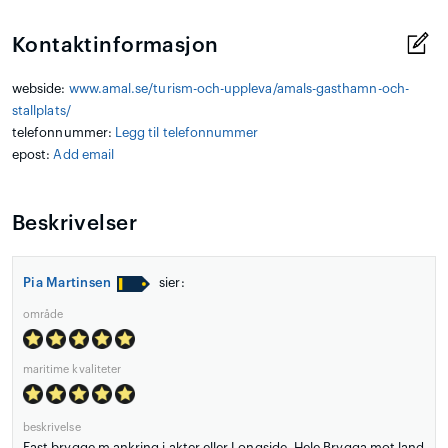
Kontaktinformasjon
webside:
www.amal.se/turism-och-uppleva/amals-gasthamn-och-
stallplats/
telefonnummer:
Legg til telefonnummer
epost:
Add email
Beskrivelser
Pia Martinsen
sier:
område
maritime kvaliteter
beskrivelse
Fast brygge m ankring i akter eller Longside. Hele Brygga mot land