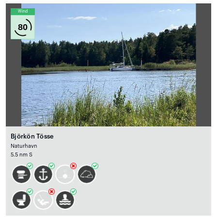
Wind
80
Björkön Tösse
Naturhavn
5.5 nm S