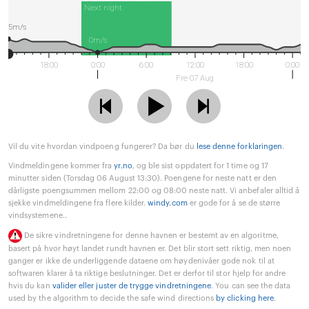
Next night
5m/s
0m/s
18:00
0:00
6:00
12:00
18:00
0:00
Fre 07 Aug
Vil du vite hvordan vindpoeng fungerer? Da bør du
lese denne forklaringen
.
Vindmeldingene kommer fra
yr.no
, og ble sist oppdatert for 1 time og 17
minutter siden (Torsdag 06 August 13:30). Poengene for neste natt er den
dårligste poengsummen mellom 22:00 og 08:00 neste natt. Vi anbefaler alltid å
sjekke vindmeldingene fra flere kilder.
windy.com
er gode for å se de større
vindsystemene..
De sikre vindretningene for denne havnen er bestemt av en algoritme,
basert på hvor høyt landet rundt havnen er. Det blir stort sett riktig, men noen
ganger er ikke de underliggende dataene om høydenivåer gode nok til at
softwaren klarer å ta riktige beslutninger. Det er derfor til stor hjelp for andre
hvis du kan
valider eller juster de trygge vindretningene
. You can see the data
used by the algorithm to decide the safe wind directions
by clicking here
.