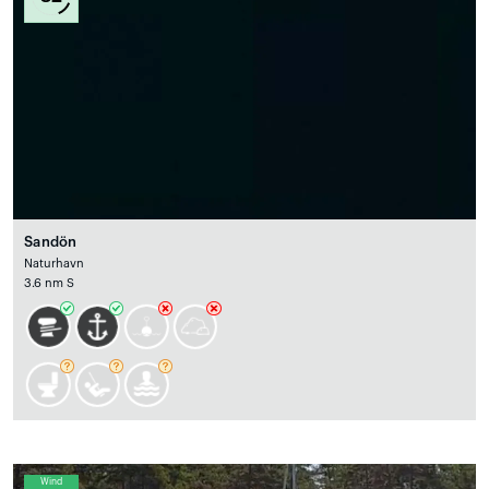
Sandön
Naturhavn
3.6 nm S
Wind