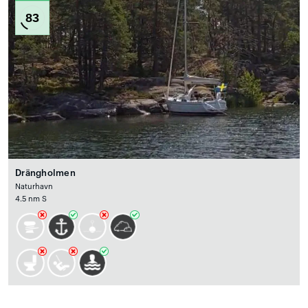
83
Drängholmen
Naturhavn
4.5 nm S