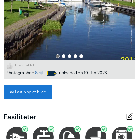
1
liker bildet
Photographer:
Seijla
, uploaded on 10. Jan 2023
📸
Last opp et bilde
Fasiliteter