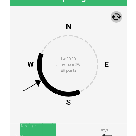
N
Lør 19:00
W
E
5 m/s from SW
89 points
S
Next night
8m/s
3m/s