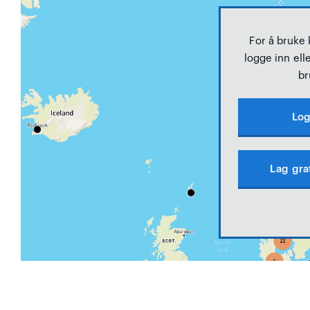
For å bruke
logge inn elle
br
Log
Lag gra