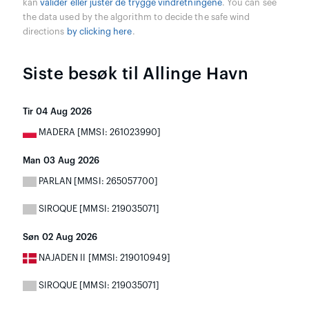
kan
valider eller juster de trygge vindretningene
. You can see
the data used by the algorithm to decide the safe wind
directions
by clicking here
.
Siste besøk til Allinge Havn
Tir 04 Aug 2026
MADERA [MMSI: 261023990]
Man 03 Aug 2026
PARLAN [MMSI: 265057700]
SIROQUE [MMSI: 219035071]
Søn 02 Aug 2026
NAJADEN II [MMSI: 219010949]
SIROQUE [MMSI: 219035071]