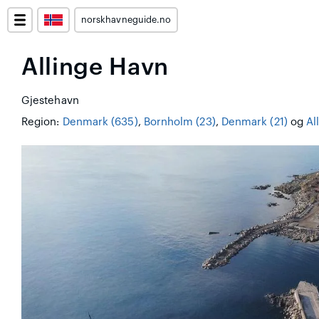
norskhavneguide.no
Allinge Havn
Gjestehavn
Region:
Denmark (635)
,
Bornholm (23)
,
Denmark (21)
og
Al