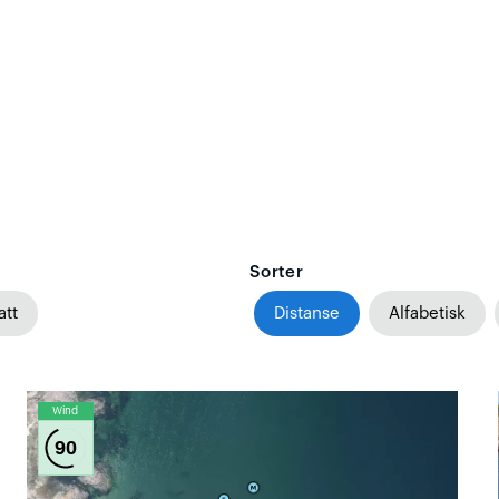
Sorter
att
Distanse
Alfabetisk
Wind
90