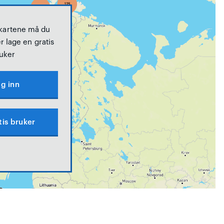
 kartene må du
r lage en gratis
uker
g inn
tis bruker