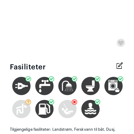
Fasiliteter
Tilgjengelige fasiliteter: Landstrøm, Ferskvann til båt, Dusj,