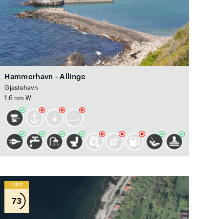
Hammerhavn - Allinge
Gjestehavn
1.6 nm W
Wind
73