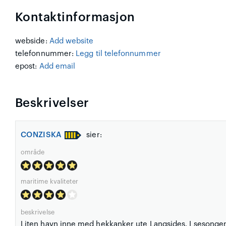
Kontaktinformasjon
webside:
Add website
telefonnummer:
Legg til telefonnummer
epost:
Add email
Beskrivelser
CONZISKA
sier:
område
maritime kvaliteter
beskrivelse
Liten havn inne med hekkanker ute Langsides. I sesongen e