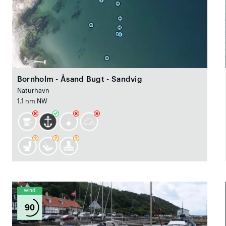
Bornholm - Åsand Bugt - Sandvig
Naturhavn
1.1 nm NW
Wind
90