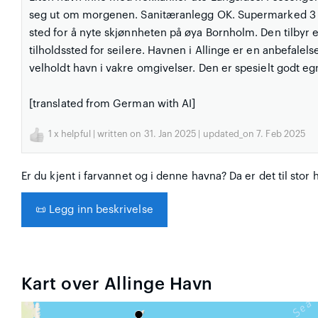
seg ut om morgenen. Sanitæranlegg OK. Supermarked 3 min
sted for å nyte skjønnheten på øya Bornholm. Den tilbyr e
tilholdssted for seilere. Havnen i Allinge er en anbefalel
velholdt havn i vakre omgivelser. Den er spesielt godt eg
[translated from German with AI]
1
x helpful | written on 31. Jan 2025 | updated_on 7. Feb 2025
Er du kjent i farvannet og i denne havna? Da er det til stor 
📜
Legg inn beskrivelse
Kart over Allinge Havn