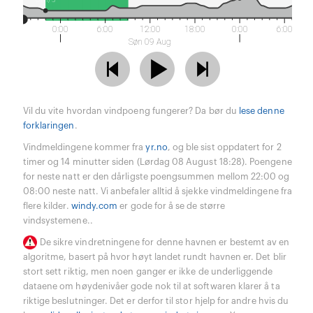
0:00
6:00
12:00
18:00
0:00
6:00
Søn 09 Aug
Vil du vite hvordan vindpoeng fungerer? Da bør du
lese denne
forklaringen
.
Vindmeldingene kommer fra
yr.no
, og ble sist oppdatert for 2
timer og 14 minutter siden (Lørdag 08 August 18:28). Poengene
for neste natt er den dårligste poengsummen mellom 22:00 og
08:00 neste natt. Vi anbefaler alltid å sjekke vindmeldingene fra
flere kilder.
windy.com
er gode for å se de større
vindsystemene..
De sikre vindretningene for denne havnen er bestemt av en
algoritme, basert på hvor høyt landet rundt havnen er. Det blir
stort sett riktig, men noen ganger er ikke de underliggende
dataene om høydenivåer gode nok til at softwaren klarer å ta
riktige beslutninger. Det er derfor til stor hjelp for andre hvis du