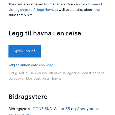
The visits are retrieved from AIS data. You can click to
see all
visiting ships to Allinge Havn
, as well as statistics about the
ships that visits
Legg til havna i en reise
Sjekk inn nå
Velg en annen dato enn i dag
Viktig:
Når du
sjekker inn
i en havn så legger du den til en reise.
Du booker ikke fysisk plass i havna
Bidragsytere
Bidragsytere
CONZISKA
,
Sailor 55
og
Anonymous