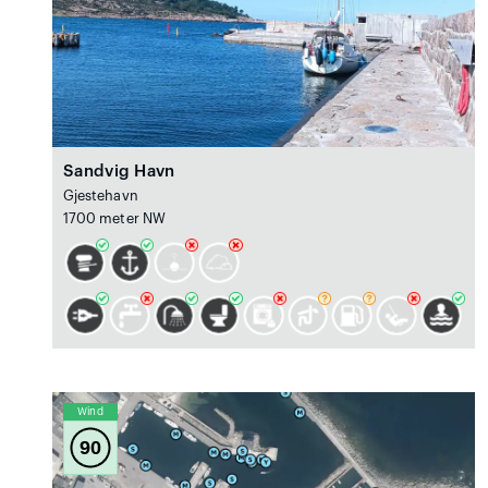
Sandvig Havn
Gjestehavn
1700 meter NW
Wind
90