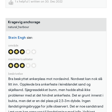
1
x helpful | written on 30. Dec 2022
Kragevig anchorage
natural_harbour
Stein Engh
sier:
område
maritime kvaliteter
beskrivelse
Bra beskyttet ankerplass mot nordavind. Nordvest kan nok slå
litt inn. Opplevde bra ankerfeste i leireblandet sand og
skjellsand. Sjøgressdekket bunn, men hadde altså ikke
problemer med at det hindret ankerfeste. Det er grunt innerst i
bukta, men det er en del plass på 2,5-3m dybde. Ingen
ilandstigningsbrygge for jolle observert. Det er noe sandstrand
i øst som kan egne seg til ilandstigning med jolle. Velkjent