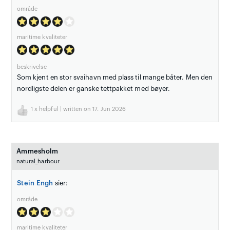
område
maritime kvaliteter
beskrivelse
Som kjent en stor svaihavn med plass til mange båter. Men den
nordligste delen er ganske tettpakket med bøyer.
1
x helpful | written on 17. Jun 2026
Ammesholm
natural_harbour
Stein Engh
sier:
område
maritime kvaliteter