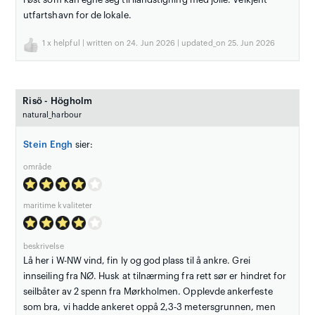
utfartshavn for de lokale.
1
x helpful | written on 24. Jun 2026 | updated_on 25. Jun 2026
Risö - Högholm
natural_harbour
Stein Engh
sier:
område
maritime kvaliteter
beskrivelse
Lå her i W-NW vind, fin ly og god plass til å ankre. Grei
innseiling fra NØ. Husk at tilnærming fra rett sør er hindret for
seilbåter av 2 spenn fra Mørkholmen. Opplevde ankerfeste
som bra, vi hadde ankeret oppå 2,3-3 metersgrunnen, men