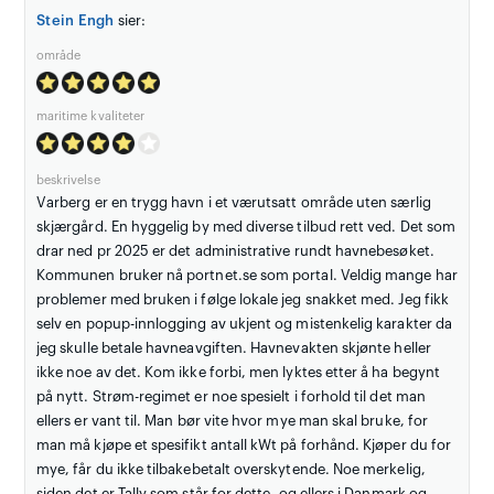
Stein Engh
sier:
område
maritime kvaliteter
beskrivelse
Varberg er en trygg havn i et værutsatt område uten særlig
skjærgård. En hyggelig by med diverse tilbud rett ved. Det som
drar ned pr 2025 er det administrative rundt havnebesøket.
Kommunen bruker nå portnet.se som portal. Veldig mange har
problemer med bruken i følge lokale jeg snakket med. Jeg fikk
selv en popup-innlogging av ukjent og mistenkelig karakter da
jeg skulle betale havneavgiften. Havnevakten skjønte heller
ikke noe av det. Kom ikke forbi, men lyktes etter å ha begynt
på nytt. Strøm-regimet er noe spesielt i forhold til det man
ellers er vant til. Man bør vite hvor mye man skal bruke, for
man må kjøpe et spesifikt antall kWt på forhånd. Kjøper du for
mye, får du ikke tilbakebetalt overskytende. Noe merkelig,
siden det er Tally som står for dette, og ellers i Danmark og