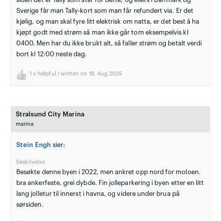
Sverige får man Tally-kort som man får refundert via. Er det
kjølig, og man skal fyre litt elektrisk om natta, er det best å ha
kjøpt godt med strøm så man ikke går tom eksempelvis kl
0400. Men har du ikke brukt alt, så faller strøm og betalt verdi
bort kl 12:00 neste dag.
1
x helpful | written on 19. Aug 2025
Stralsund City Marina
marina
Stein Engh
sier:
beskrivelse
Besøkte denne byen i 2022, men ankret opp nord for moloen.
bra ankerfeste, grei dybde. Fin jolleparkering i byen etter en litt
lang jolletur til innerst i havna, og videre under brua på
sørsiden.