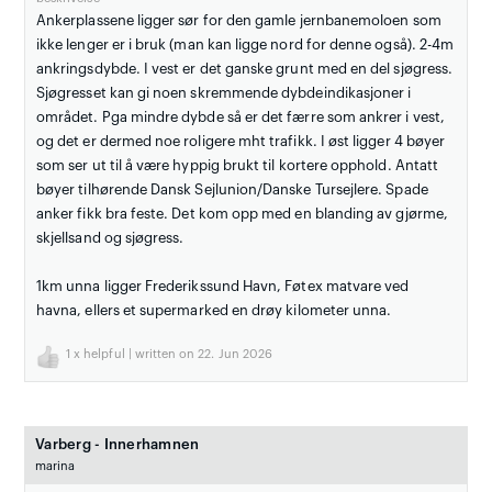
Ankerplassene ligger sør for den gamle jernbanemoloen som
ikke lenger er i bruk (man kan ligge nord for denne også). 2-4m
ankringsdybde. I vest er det ganske grunt med en del sjøgress.
Sjøgresset kan gi noen skremmende dybdeindikasjoner i
området. Pga mindre dybde så er det færre som ankrer i vest,
og det er dermed noe roligere mht trafikk. I øst ligger 4 bøyer
som ser ut til å være hyppig brukt til kortere opphold. Antatt
bøyer tilhørende Dansk Sejlunion/Danske Tursejlere. Spade
anker fikk bra feste. Det kom opp med en blanding av gjørme,
skjellsand og sjøgress.
1km unna ligger Frederikssund Havn, Føtex matvare ved
havna, ellers et supermarked en drøy kilometer unna.
1
x helpful | written on 22. Jun 2026
Varberg - Innerhamnen
marina