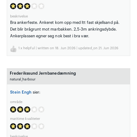
beskrivelse
Bra ankerfeste. Ankeret kom opp med ltt fast skjellsand på.
Det blir brågrunt mot marbakken. 2,5-3m ankringsdybde.
Ankerplassen egner seg nok best i bra vær.
1
x helpful | written on 18. Jun 2026 | updated_on 21. Jun 2026
Frederikssund Jernbanedæmning
natural_harbour
Stein Engh
sier:
område
maritime kvaliteter
beskrivelse