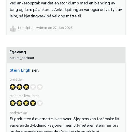
ved ankeropptak var det en stor klump med en blanding av
tang og leire på ankeret. Ankerkjettingen var også delvis fylt av
leire, så kjettingvask på vei opp måtte til.
1
x helpful | written on 27. Jun 2025
Egevang
natural_harbour
Stein Engh
sier:
område
maritime kvaliteter
beskrivelse
Et greit sted å overnatte i vestavær. Sjøgress kan forårsake litt
varierende dybdeindikasjoner, men 3,1-meteren stemmer bra
under normale vannstander (sjekket via snorkling).