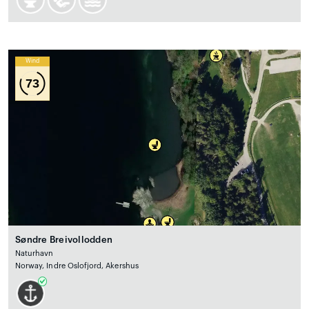
Wind
73
Søndre Breivollodden
Naturhavn
Norway, Indre Oslofjord, Akershus