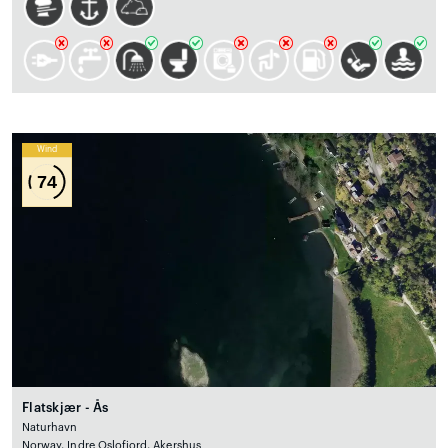
Wind
74
Flatskjær - Ås
Naturhavn
Norway, Indre Oslofjord, Akershus