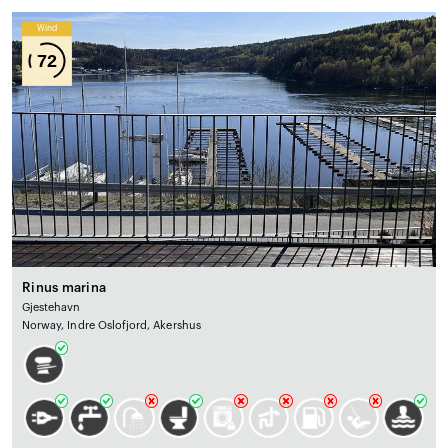
Wind
72
Rinus marina
Gjestehavn
Norway, Indre Oslofjord, Akershus