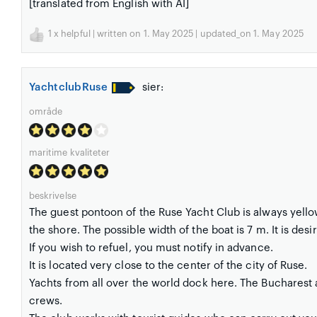
[translated from English with AI]
1
x helpful | written on 1. May 2025 | updated_on 1. May 2025
YachtclubRuse
sier:
område
maritime kvaliteter
beskrivelse
The guest pontoon of the Ruse Yacht Club is always yellow
the shore. The possible width of the boat is 7 m. It is desi
If you wish to refuel, you must notify in advance.
It is located very close to the center of the city of Ruse.
Yachts from all over the world dock here. The Bucharest a
crews.