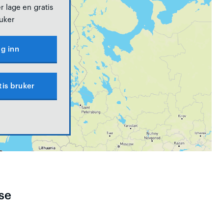
r lage en gratis
uker
g inn
tis bruker
se