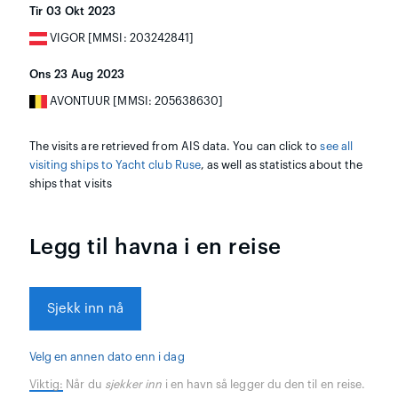
Tir 03 Okt 2023
VIGOR [MMSI: 203242841]
Ons 23 Aug 2023
AVONTUUR [MMSI: 205638630]
The visits are retrieved from AIS data. You can click to
see all
visiting ships to Yacht club Ruse
, as well as statistics about the
ships that visits
Legg til havna i en reise
Sjekk inn nå
Velg en annen dato enn i dag
Viktig:
Når du
sjekker inn
i en havn så legger du den til en reise.