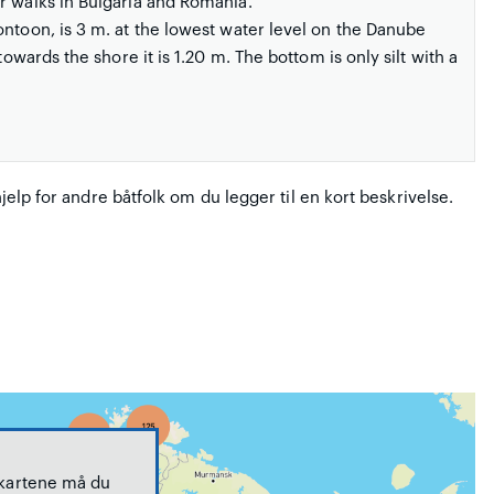
r walks in Bulgaria and Romania.
ontoon, is 3 m. at the lowest water level on the Danube
towards the shore it is 1.20 m. The bottom is only silt with a
hjelp for andre båtfolk om du legger til en kort beskrivelse.
 kartene må du