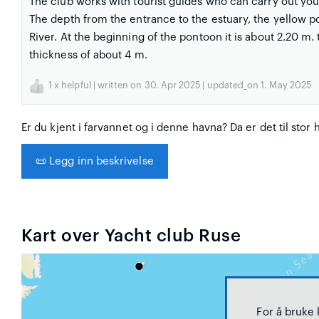
The club works with tourist guides who can carry out you
The depth from the entrance to the estuary, the yellow p
River. At the beginning of the pontoon it is about 2.20 m. 
thickness of about 4 m.
1
x helpful | written on 30. Apr 2025 | updated_on 1. May 2025
Er du kjent i farvannet og i denne havna? Da er det til stor 
📜
Legg inn beskrivelse
Kart over Yacht club Ruse
For å bruke