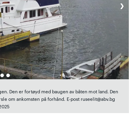
❯
argen. Den er fortøyd med baugen av båten mot land. Den
arsle om ankomsten på forhånd. E-post ruseelit@abv.bg
 2025