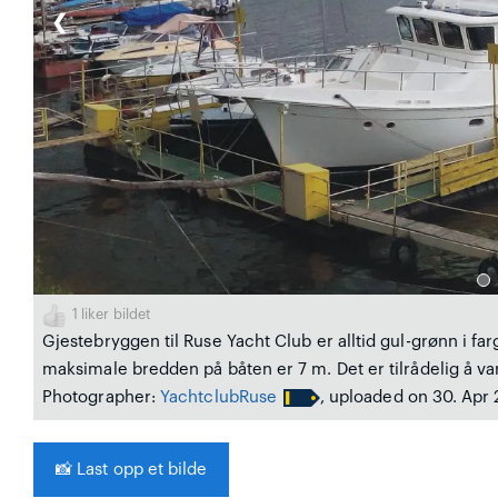
❮
1
liker bildet
Gjestebryggen til Ruse Yacht Club er alltid gul-grønn i f
maksimale bredden på båten er 7 m. Det er tilrådelig å v
Photographer:
YachtclubRuse
, uploaded on 30. Apr
📸
Last opp et bilde