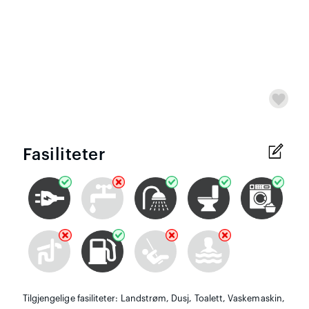
Fasiliteter
Tilgjengelige fasiliteter: Landstrøm, Dusj, Toalett, Vaskemaskin,