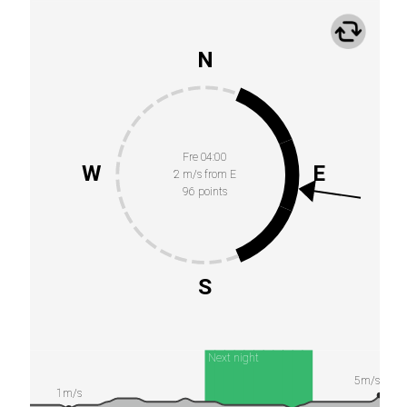
N
Fre 04:00
W
E
2 m/s from E
96 points
S
Next night
5m/s
1m/s