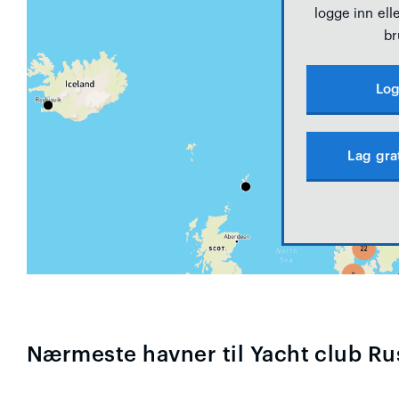
logge inn elle
br
Log
Lag gra
Nærmeste havner til Yacht club Ru