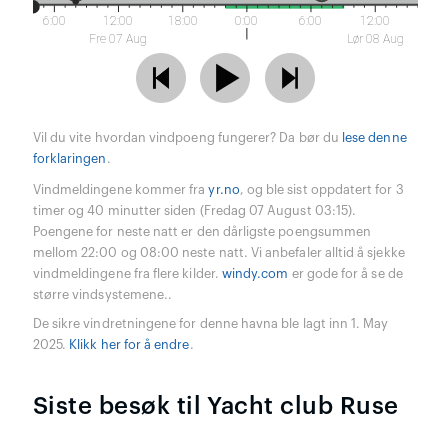
6:00
12:00
18:00
0:00
6:00
12:00
Fre 07 Aug
Lør 08 Aug
Vil du vite hvordan vindpoeng fungerer? Da bør du
lese denne
forklaringen
.
Vindmeldingene kommer fra
yr.no
, og ble sist oppdatert for 3
timer og 40 minutter siden (Fredag 07 August 03:15).
Poengene for neste natt er den dårligste poengsummen
mellom 22:00 og 08:00 neste natt. Vi anbefaler alltid å sjekke
vindmeldingene fra flere kilder.
windy.com
er gode for å se de
større vindsystemene..
De sikre vindretningene for denne havna ble lagt inn 1. May
2025.
Klikk her for å endre
.
Siste besøk til Yacht club Ruse