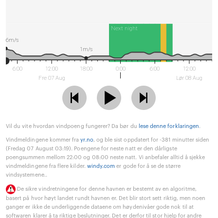
Next night
6m/s
1m/s
6:00
12:00
18:00
0:00
6:00
12:00
Fre 07 Aug
Lør 08 Aug
Vil du vite hvordan vindpoeng fungerer? Da bør du
lese denne forklaringen
.
Vindmeldingene kommer fra
yr.no
, og ble sist oppdatert for -381 minutter siden
(Fredag 07 August 03:19). Poengene for neste natt er den dårligste
poengsummen mellom 22:00 og 08:00 neste natt. Vi anbefaler alltid å sjekke
vindmeldingene fra flere kilder.
windy.com
er gode for å se de større
vindsystemene..
De sikre vindretningene for denne havnen er bestemt av en algoritme,
basert på hvor høyt landet rundt havnen er. Det blir stort sett riktig, men noen
ganger er ikke de underliggende dataene om høydenivåer gode nok til at
softwaren klarer å ta riktige beslutninger. Det er derfor til stor hjelp for andre