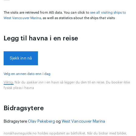
The visits are retrieved from AIS data. You can click to
see all visiting ships to
West Vancouver Marina
, as well as statistics about the ships that visits
Legg til havna i en reise
Sjekk inn nå
Velg en annen dato enn i dag
Viktig:
Når du
sjekker inn
i en havn så legger du den til en reise. Du booker ikke
fysisk plass i havna
Bidragsytere
Bidragsytere
Olav Pekeberg
og
West Vancouver Marina
norskhavneguide.no holdes oppdatert av båtfolket. Når du bidrar med bilder,