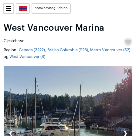
norskhavneguide.no
West Vancouver Marina
Gjestehavn
Region:
Canada (3222)
,
British Columbia (926)
,
Metro Vancouver (52)
og
West Vancouver (8)
❮
❯