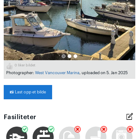
0
liker bildet
Photographer:
West Vancouver Marina
, uploaded on 5. Jan 2025
📸
Last opp et bilde
Fasiliteter