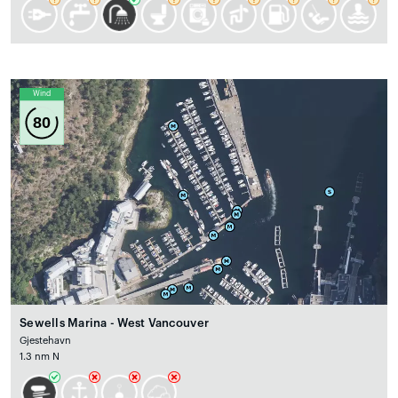
Wind
80
Sewells Marina - West Vancouver
Gjestehavn
1.3 nm N