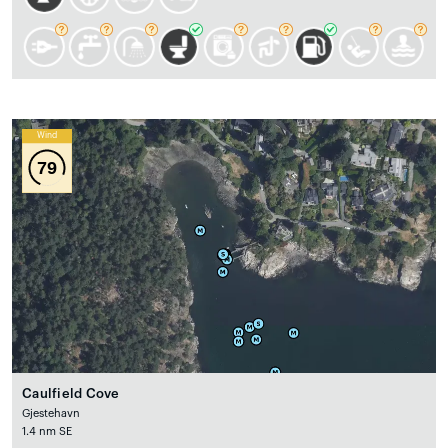
Wind
79
Caulfield Cove
Gjestehavn
1.4 nm SE