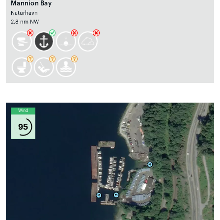
Mannion Bay
Naturhavn
2.8 nm NW
Wind
95