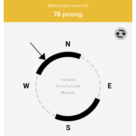
Beskyttelse neste natt
78 poeng
N
Fre 04:00
W
E
6 m/s from NW
88 points
S