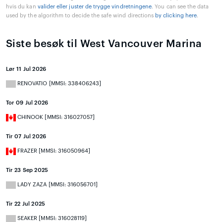
hvis du kan
valider eller juster de trygge vindretningene
. You can see the data
used by the algorithm to decide the safe wind directions
by clicking here
.
Siste besøk til West Vancouver Marina
Lør 11 Jul 2026
RENOVATIO [MMSI: 338406243]
Tor 09 Jul 2026
CHINOOK [MMSI: 316027057]
Tir 07 Jul 2026
FRAZER [MMSI: 316050964]
Tir 23 Sep 2025
LADY ZAZA [MMSI: 316056701]
Tir 22 Jul 2025
SEAKER [MMSI: 316028119]