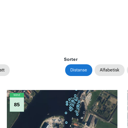
Sorter
att
Distanse
Alfabetisk
Wind
85