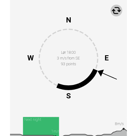
N
Lør 18:00
W
E
3 m/s from SE
93 points
S
Next night
8m/s
1m/s