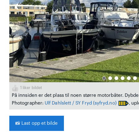
❮
1
liker bildet
På innsiden er det plass til noen større motorbåter. Dybd
Photographer:
Ulf Dahlslett / SY Fryd
(syfryd.no)
, up
📸
Last opp et bilde