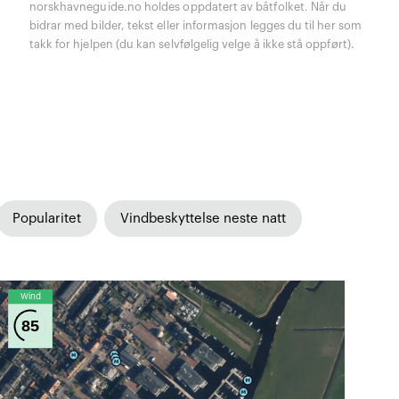
norskhavneguide.no holdes oppdatert av båtfolket. Når du
bidrar med bilder, tekst eller informasjon legges du til her som
takk for hjelpen (du kan selvfølgelig velge å ikke stå oppført).
Popularitet
Vindbeskyttelse neste natt
Wind
85