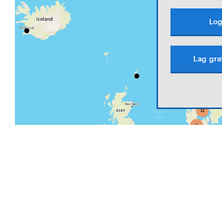
Log
Lag gra