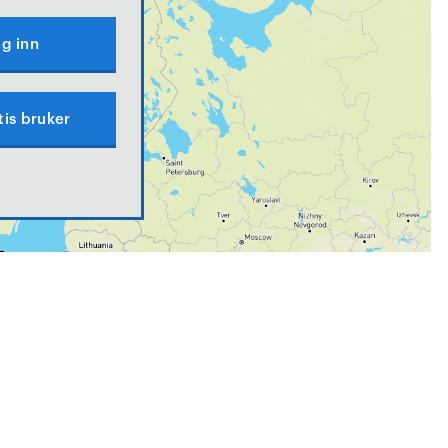
g inn
tis bruker