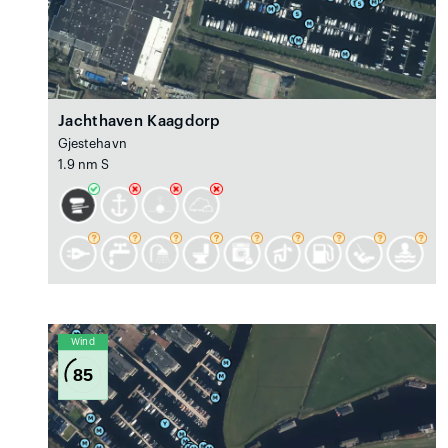
Jachthaven Kaagdorp
Gjestehavn
1.9 nm S
Wind
85