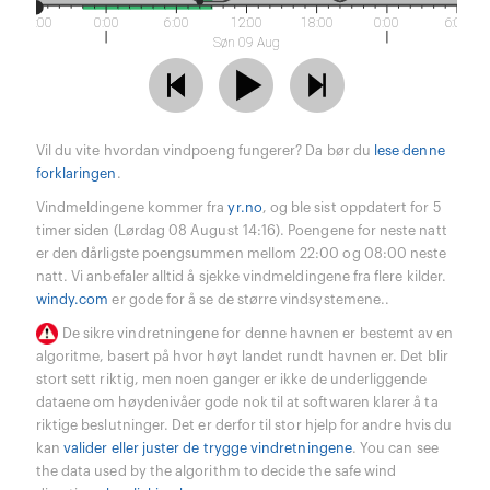
18:00
0:00
6:00
12:00
18:00
0:00
6:00
Søn 09 Aug
Vil du vite hvordan vindpoeng fungerer? Da bør du
lese denne
forklaringen
.
Vindmeldingene kommer fra
yr.no
, og ble sist oppdatert for 5
timer siden (Lørdag 08 August 14:16). Poengene for neste natt
er den dårligste poengsummen mellom 22:00 og 08:00 neste
natt. Vi anbefaler alltid å sjekke vindmeldingene fra flere kilder.
windy.com
er gode for å se de større vindsystemene..
De sikre vindretningene for denne havnen er bestemt av en
algoritme, basert på hvor høyt landet rundt havnen er. Det blir
stort sett riktig, men noen ganger er ikke de underliggende
dataene om høydenivåer gode nok til at softwaren klarer å ta
riktige beslutninger. Det er derfor til stor hjelp for andre hvis du
kan
valider eller juster de trygge vindretningene
. You can see
the data used by the algorithm to decide the safe wind