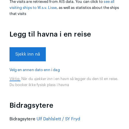
The visits are retrieved from AIS data. You can click to
see all
visiting ships to W.s.v. Lisse
, as well as statistics about the ships
that visits
Legg til havna i en reise
Sjekk inn nå
Velg en annen dato enn i dag
Viktig:
Når du
sjekker inn
i en havn så legger du den til en reise.
Du booker ikke fysisk plass i havna
Bidragsytere
Bidragsytere
Ulf Dahlslett / SY Fryd