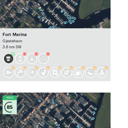
Fort Marina
Gjestehavn
3.6 nm SW
Wind
85