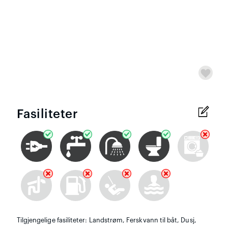
Fasiliteter
Tilgjengelige fasiliteter: Landstrøm, Ferskvann til båt, Dusj,