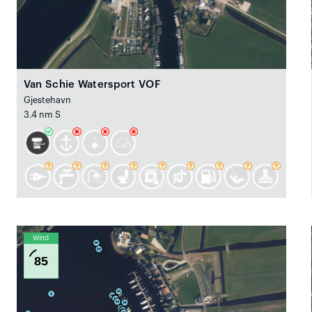
Van Schie Watersport VOF
Gjestehavn
3.4 nm S
Wind
85