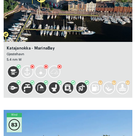
Katajanokka - MarinaBay
Gjestehavn
5.4 nm W
Wind
83