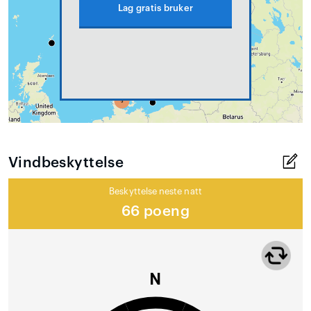
Lag gratis bruker
Vindbeskyttelse
Beskyttelse neste natt
66 poeng
N