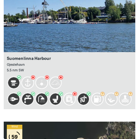
Suomenlinna Harbour
Gjestehavn
5.5 nm SW
Wind
59