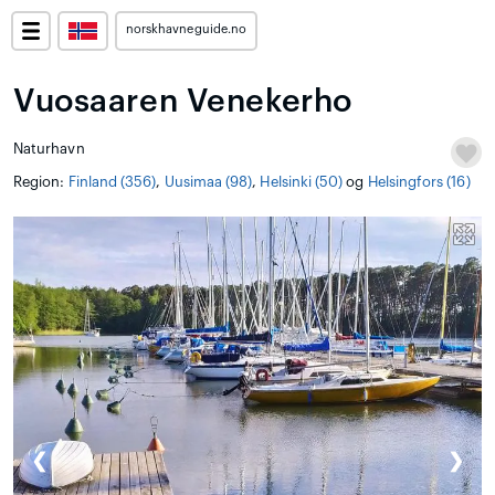
norskhavneguide.no
Vuosaaren Venekerho
Naturhavn
Region:
Finland (356)
,
Uusimaa (98)
,
Helsinki (50)
og
Helsingfors (16)
❮
❯