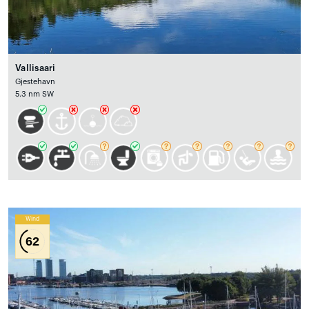
Vallisaari
Gjestehavn
5.3 nm SW
Wind
62