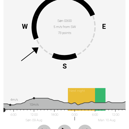
Søn 03:00
W
E
5 m/s from SW
73 points
S
Next night
4m/s
10m/s
6:00
12:00
18:00
0:00
6:00
12:00
Søn 09 Aug
Man 10 Aug