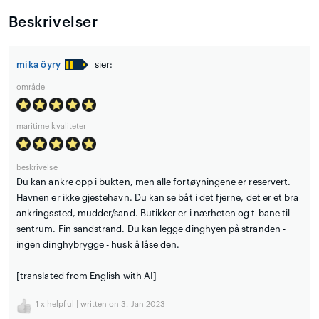
Beskrivelser
mika öyry
sier:
område
maritime kvaliteter
beskrivelse
Du kan ankre opp i bukten, men alle fortøyningene er reservert.
Havnen er ikke gjestehavn. Du kan se båt i det fjerne, det er et bra
ankringssted, mudder/sand. Butikker er i nærheten og t-bane til
sentrum. Fin sandstrand. Du kan legge dinghyen på stranden -
ingen dinghybrygge - husk å låse den.
[translated from English with AI]
1
x helpful | written on 3. Jan 2023