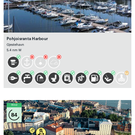
Pohjoisranta Harbour
Gjestehavn
5.4 nm W
Wind
84