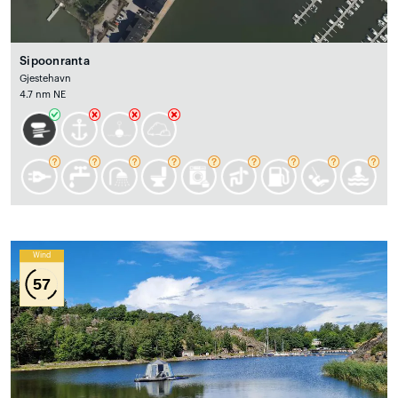
Sipoonranta
Gjestehavn
4.7 nm NE
Wind
57