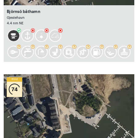
Björnsö båthamn
Gjestehavn
4.4 nm NE
Wind
74