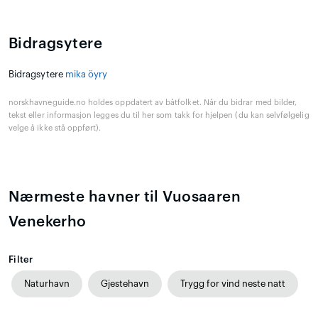
Bidragsytere
Bidragsytere
mika öyry
norskhavneguide.no holdes oppdatert av båtfolket. Når du bidrar med bilder,
tekst eller informasjon legges du til her som takk for hjelpen (du kan selvfølgelig
velge å ikke stå oppført).
Nærmeste havner til Vuosaaren
Venekerho
Filter
Naturhavn
Gjestehavn
Trygg for vind neste natt