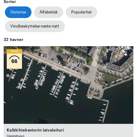
Sorter
Distanse
Alfabetisk
Popularitet
Vindbeskyttelse neste natt
32
havner
Wind
66
Kalkkihiekantorin laivalaituri
Gjestehavn