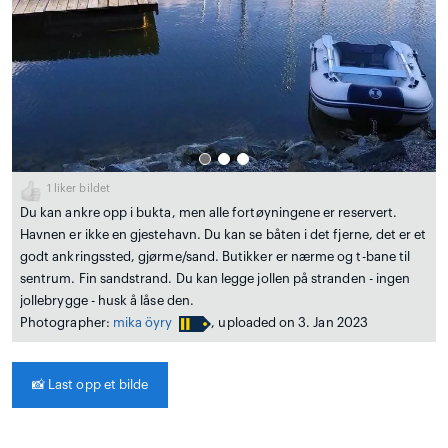
1
liker bildet
Du kan ankre opp i bukta, men alle fortøyningene er reservert.
Havnen er ikke en gjestehavn. Du kan se båten i det fjerne, det er et
godt ankringssted, gjørme/sand. Butikker er nærme og t-bane til
sentrum. Fin sandstrand. Du kan legge jollen på stranden - ingen
jollebrygge - husk å låse den.
Photographer:
mika öyry
, uploaded on 3. Jan 2023
📸
Last opp et bilde