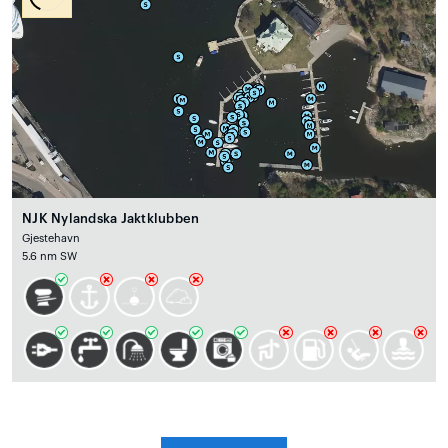
NJK Nylandska Jaktklubben
Gjestehavn
5.6 nm SW