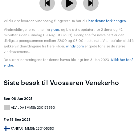
Vil du vite hvordan vindpoeng fungerer? Da bør du
lese denne forklaringen
.
Vindmeldingene kommer fra
yr.no
, og ble sist oppdatert for 2 timer og 42
minutter siden (Søndag 09 August 02:30). Poengene for neste natt er den
dårligste poengsummen mellom 22:00 og 08:00 neste natt. Vi anbefaler alltid å
sjekke vindmeldingene fra flere kilder.
windy.com
er gode for å se de større
vindsystemene..
De sikre vindretningene for denne havna ble lagt inn 3. Jan 2023.
Klikk her for å
endre
.
Siste besøk til Vuosaaren Venekerho
Søn 08 Jun 2025
ALVILDA [MMSI: 230173590]
Fre 15 Sep 2023
FANFAR [MMSI: 230105350]