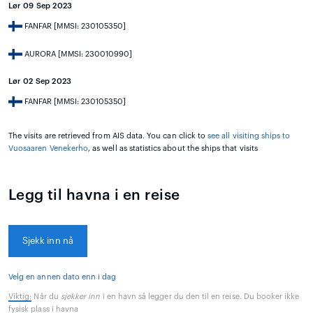
Lør 09 Sep 2023
FANFAR [MMSI: 230105350]
AURORA [MMSI: 230010990]
Lør 02 Sep 2023
FANFAR [MMSI: 230105350]
The visits are retrieved from AIS data. You can click to
see all visiting ships to
Vuosaaren Venekerho
, as well as statistics about the ships that visits
Legg til havna i en reise
Sjekk inn nå
Velg en annen dato enn i dag
Viktig:
Når du
sjekker inn
i en havn så legger du den til en reise. Du booker ikke
fysisk plass i havna