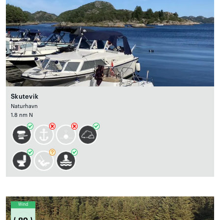
Skutevik
Naturhavn
1.8 nm N
Wind