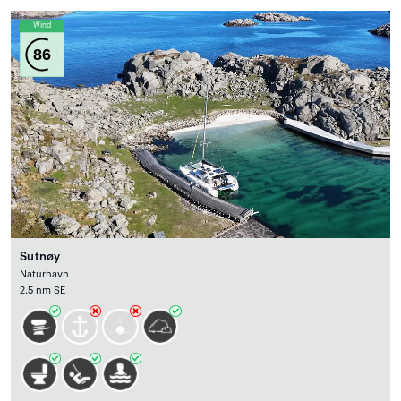
Wind
86
Sutnøy
Naturhavn
2.5 nm SE