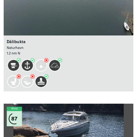
Dålibukta
Naturhavn
1.2 nm N
Wind
87