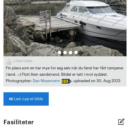
2
liker bildet
Fin plass som en har mye for seg selv når du først har fått tampene
i land. ;-) Flott liten sandstrand. Bildet er tatt i mot syd/øst.
Photographer:
Dan Mossmann
, uploaded on 30. Aug 2023
📸
Last opp et bilde
Fasiliteter