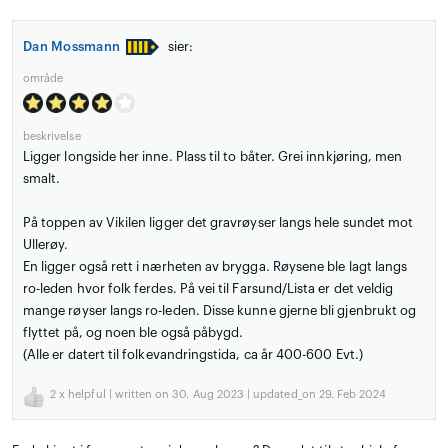
Dan Mossmann
sier:
område
beskrivelse
Ligger longside her inne. Plass til to båter. Grei innkjøring, men
smalt.
På toppen av Vikilen ligger det gravrøyser langs hele sundet mot
Ullerøy.
En ligger også rett i nærheten av brygga. Røysene ble lagt langs
ro-leden hvor folk ferdes. På vei til Farsund/Lista er det veldig
mange røyser langs ro-leden. Disse kunne gjerne bli gjenbrukt og
flyttet på, og noen ble også påbygd.
(Alle er datert til folkevandringstida, ca år 400-600 Evt.)
2
x helpful | written on 30. Aug 2023 | updated_on 29. Feb 2024