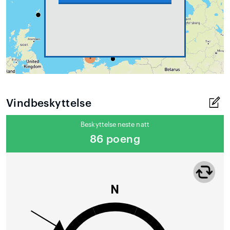
Vindbeskyttelse
Beskyttelse neste natt
86 poeng
N