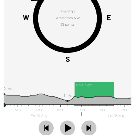
Fre 02:00
W
E
9 m/s from NW
82 points
S
Next night
9m/s
3m/s
6:00
12:00
18:00
0:00
6:00
12:00
Fre 07 Aug
Lør 08 Aug