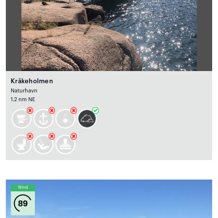
Kråkeholmen
Naturhavn
1.2 nm NE
Wind
89