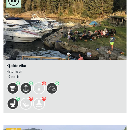
89
Kjeldevika
Naturhavn
1.9 nm N
Wind