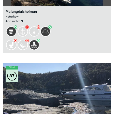
Malungdalsholman
Naturhavn
400 meter N
Wind
87