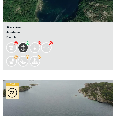
Skarvøya
Naturhavn
1.1 nm N
Wind
72