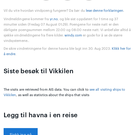
Vil du vite hvordan vindpoeng fungerer? Da bør du
lese denne forklaringen
.
Vindmeldingene kommer fra
yr.no
, og ble sist oppdatert for 1 time og 37
minutter siden (Fredag 07 August 01:29). Poengene for neste natt er den
dårligste poengsummen mellom 22:00 og 08:00 neste natt. Vi anbefaler alltid å
sjekke vindmeldingene fra flere kilder.
windy.com
er gode for å se de større
vindsystemene..
De sikre vindretningene for denne havna ble lagt inn 30. Aug 2023.
Klikk her for
å endre
.
Siste besøk til Vikkilen
The visits are retrieved from AIS data. You can click to
see all visiting ships to
Vikkilen
, as well as statistics about the ships that visits
Legg til havna i en reise
Sjekk inn nå