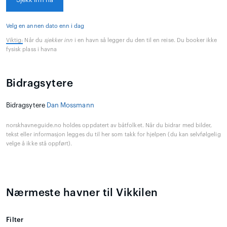
Velg en annen dato enn i dag
Viktig:
Når du
sjekker inn
i en havn så legger du den til en reise. Du booker ikke
fysisk plass i havna
Bidragsytere
Bidragsytere
Dan Mossmann
norskhavneguide.no holdes oppdatert av båtfolket. Når du bidrar med bilder,
tekst eller informasjon legges du til her som takk for hjelpen (du kan selvfølgelig
velge å ikke stå oppført).
Nærmeste havner til Vikkilen
Filter