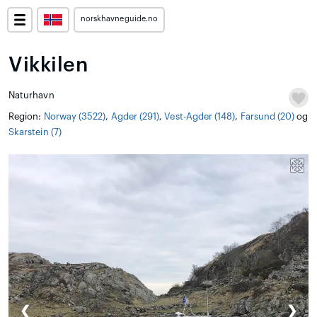
norskhavneguide.no
Vikkilen
Naturhavn
Region:
Norway (3522)
,
Agder (291)
,
Vest-Agder (148)
,
Farsund (20)
og
Skarstein (7)
❮
❯