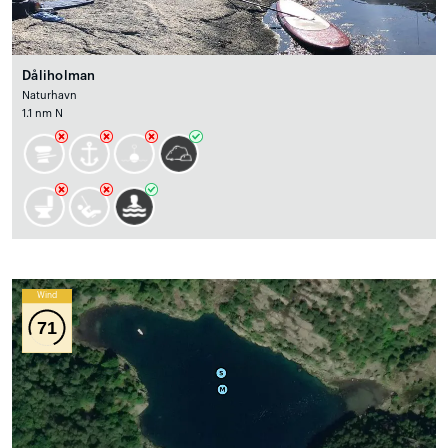
Dåliholman
Naturhavn
1.1 nm N
Wind
71