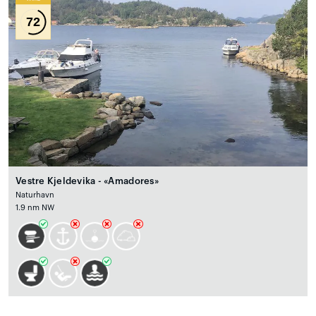
72
Vestre Kjeldevika - «Amadores»
Naturhavn
1.9 nm NW