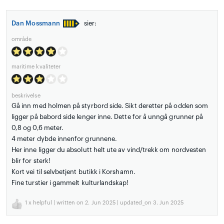
Dan Mossmann
sier:
område
maritime kvaliteter
beskrivelse
Gå inn med holmen på styrbord side. Sikt deretter på odden som
ligger på babord side lenger inne. Dette for å unngå grunner på
0,8 og 0,6 meter.
4 meter dybde innenfor grunnene.
Her inne ligger du absolutt helt ute av vind/trekk om nordvesten
blir for sterk!
Kort vei til selvbetjent butikk i Korshamn.
Fine turstier i gammelt kulturlandskap!
1
x helpful | written on 2. Jun 2025 | updated_on 3. Jun 2025