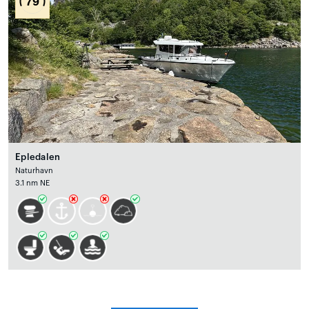
79
Epledalen
Naturhavn
3.1 nm NE