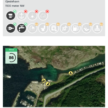
Gjestehavn
1100 meter NW
Wind
86