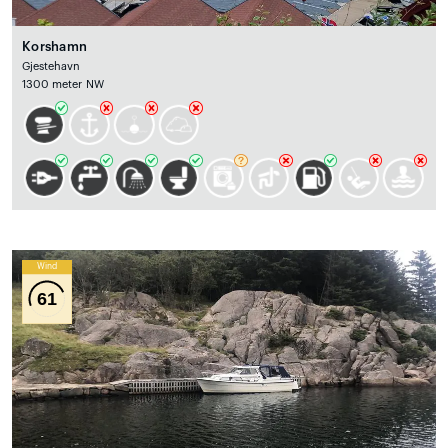
Korshamn
Gjestehavn
1300 meter NW
Wind
61