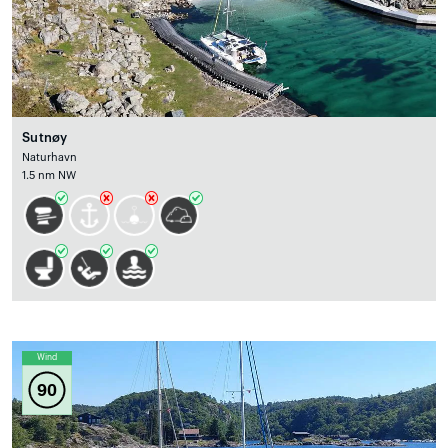
Sutnøy
Naturhavn
1.5 nm NW
Wind
90