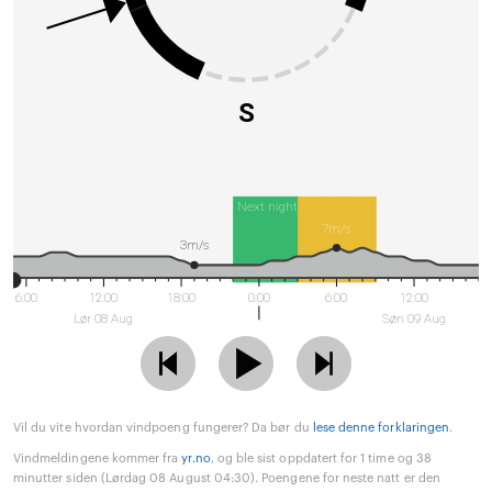
S
Next night
7m/s
3m/s
6:00
12:00
18:00
0:00
6:00
12:00
Lør 08 Aug
Søn 09 Aug
Vil du vite hvordan vindpoeng fungerer? Da bør du
lese denne forklaringen
.
Vindmeldingene kommer fra
yr.no
, og ble sist oppdatert for 1 time og 38
minutter siden (Lørdag 08 August 04:30). Poengene for neste natt er den