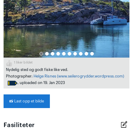
1
liker bildet
Nydelig sted og godt fiske like ved.
Photographer:
Helge Risnes
(www.seilerogrydder.wordpress.com)
, uploaded on 19. Jan 2023
📸
Last opp et bilde
Fasiliteter