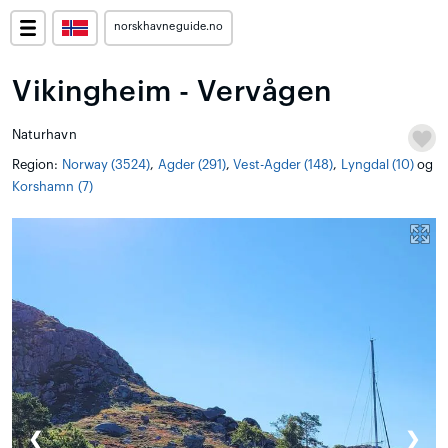
norskhavneguide.no
Vikingheim - Vervågen
Naturhavn
Region:
Norway (3524)
,
Agder (291)
,
Vest-Agder (148)
,
Lyngdal (10)
og
Korshamn (7)
❮
❯