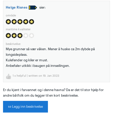
Helge Risnes
sier:
område
maritime kvaliteter
beskrivelse
Mye grunner så vær våken. Mener å huske ca 2m dybde på
longsideplass.
Kulefender og kiler er must.
Anbefaler utkikk i baugen på innseilingen.
1
x helpful | written on 19. Jan 2023
Er du kjent i farvannet og i denne havna? Da er det til stor hjelp for
andre båtfolk om du legger til en kort beskrivelse.
📜
Legg inn beskrivelse