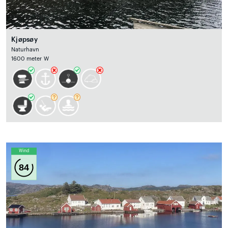
Kjøpsøy
Naturhavn
1600 meter W
Wind
84