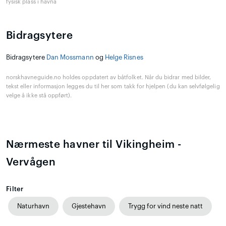
fysisk plass i havna
Bidragsytere
Bidragsytere
Dan Mossmann
og
Helge Risnes
norskhavneguide.no holdes oppdatert av båtfolket. Når du bidrar med bilder,
tekst eller informasjon legges du til her som takk for hjelpen (du kan selvfølgelig
velge å ikke stå oppført).
Nærmeste havner til Vikingheim -
Vervågen
Filter
Naturhavn
Gjestehavn
Trygg for vind neste natt