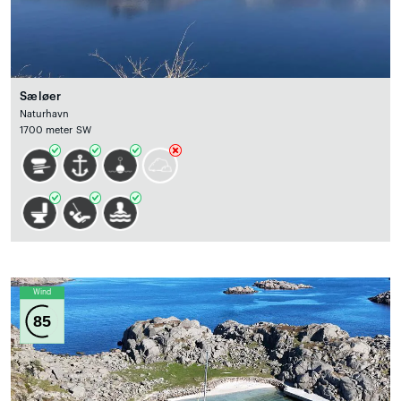
Sæløer
Naturhavn
1700 meter SW
Wind
85