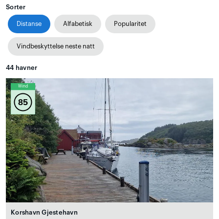
Sorter
Distanse
Alfabetisk
Popularitet
Vindbeskyttelse neste natt
44
havner
Wind
85
Korshavn Gjestehavn