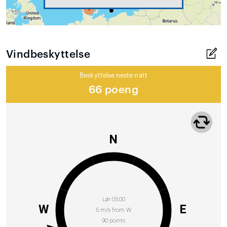
Vindbeskyttelse
Beskyttelse neste natt
66 poeng
N
Lør 05:00
W
E
5 m/s from W
90 points