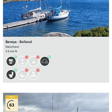
Børøya - Belland
Naturhavn
2.5 nm N
Wind
63