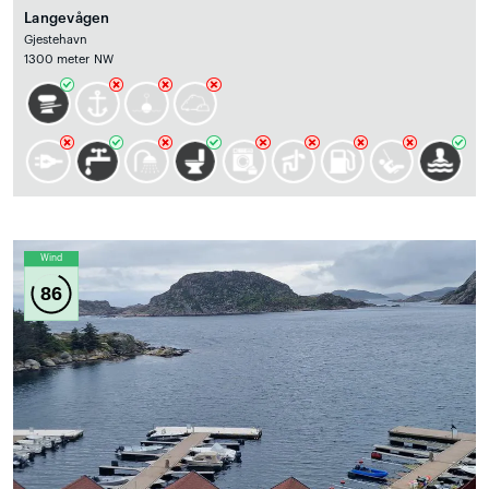
Langevågen
Gjestehavn
1300 meter NW
Wind
86