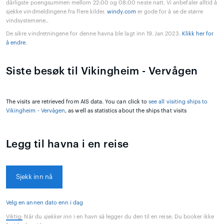
dårligste poengsummen mellom 22:00 og 08:00 neste natt. Vi anbefaler alltid å
sjekke vindmeldingene fra flere kilder.
windy.com
er gode for å se de større
vindsystemene..
De sikre vindretningene for denne havna ble lagt inn 19. Jan 2023.
Klikk her for
å endre
.
Siste besøk til Vikingheim - Vervågen
The visits are retrieved from AIS data. You can click to
see all visiting ships to
Vikingheim - Vervågen
, as well as statistics about the ships that visits
Legg til havna i en reise
Sjekk inn nå
Velg en annen dato enn i dag
Viktig:
Når du
sjekker inn
i en havn så legger du den til en reise. Du booker ikke