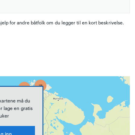
hjelp for andre båtfolk om du legger til en kort beskrivelse.
 kartene må du
r lage en gratis
uker
g inn