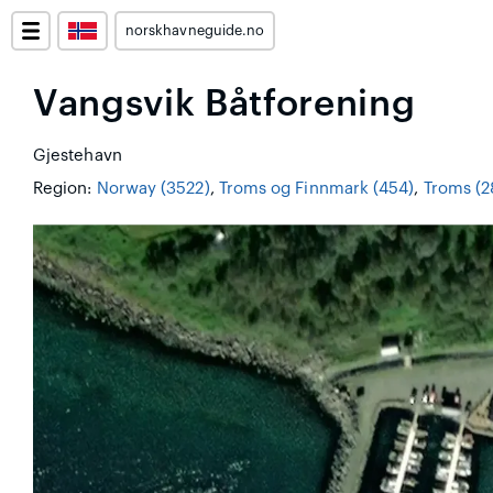
norskhavneguide.no
Vangsvik Båtforening
Gjestehavn
Region:
Norway (3522)
,
Troms og Finnmark (454)
,
Troms (2