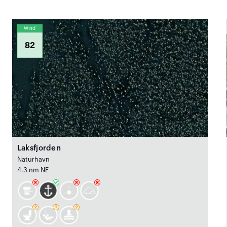
Wind
82
Laksfjorden
Naturhavn
4.3 nm NE