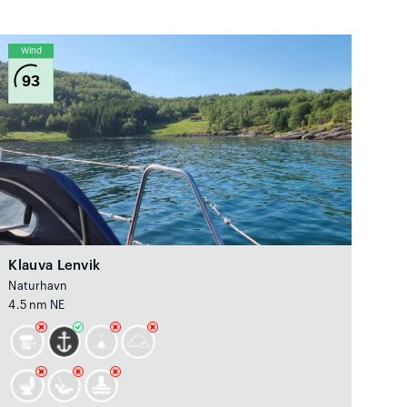
Wind
93
Klauva Lenvik
Naturhavn
4.5 nm NE