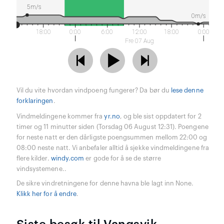
5m/s
0m/s
18:00
0:00
6:00
12:00
18:00
0:00
Fre 07 Aug
Vil du vite hvordan vindpoeng fungerer? Da bør du
lese denne
forklaringen
.
Vindmeldingene kommer fra
yr.no
, og ble sist oppdatert for 2
timer og 11 minutter siden (Torsdag 06 August 12:31). Poengene
for neste natt er den dårligste poengsummen mellom 22:00 og
08:00 neste natt. Vi anbefaler alltid å sjekke vindmeldingene fra
flere kilder.
windy.com
er gode for å se de større
vindsystemene..
De sikre vindretningene for denne havna ble lagt inn None.
Klikk her for å endre
.