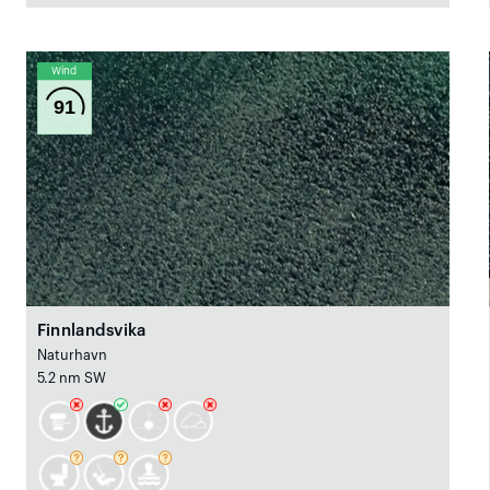
Wind
91
Finnlandsvika
Naturhavn
5.2 nm SW