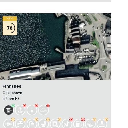
Wind
78
Finnsnes
Gjestehavn
5.4 nm NE