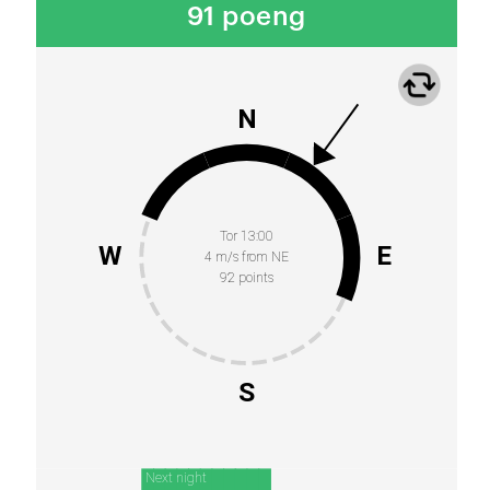
91 poeng
N
Tor 13:00
W
E
4 m/s from NE
92 points
S
Next night