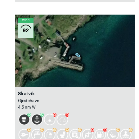
Wind
92
Skatvik
Gjestehavn
4.5 nm W