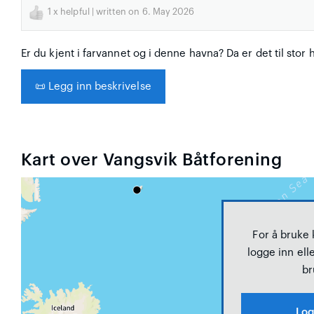
1
x helpful | written on 6. May 2026
Er du kjent i farvannet og i denne havna? Da er det til stor 
📜
Legg inn beskrivelse
Kart over Vangsvik Båtforening
For å bruke
logge inn elle
br
Log