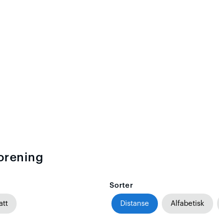
orening
Sorter
att
Distanse
Alfabetisk