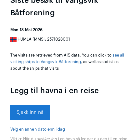
Siste besøk til Vangsvik
Båtforening
Man 18 Mai 2026
HUMLA [MMSI: 257102800]
The visits are retrieved from AIS data. You can click to
see all
visiting ships to Vangsvik Båtforening
, as well as statistics
about the ships that visits
Legg til havna i en reise
Sjekk inn nå
Velg en annen dato enn i dag
Viktig:
Når du
sjekker inn
i en havn så legger du den til en reise.