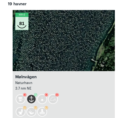
19
havner
Wind
81
Mølnvågen
Naturhavn
3.7 nm NE