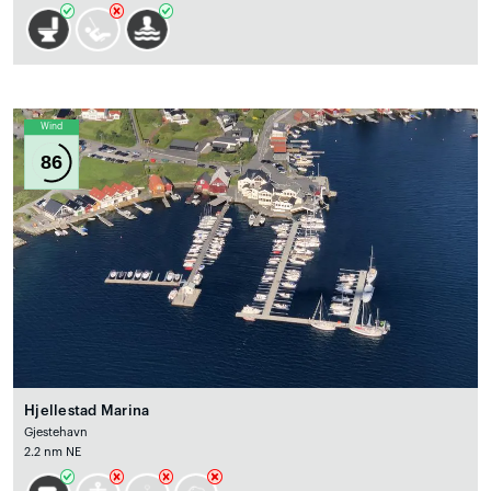
Wind
86
Hjellestad Marina
Gjestehavn
2.2 nm NE