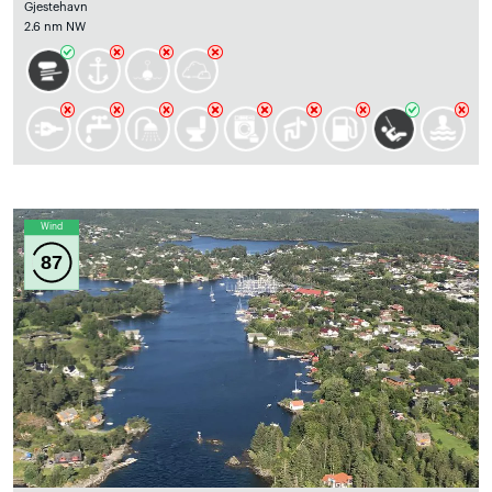
Gjestehavn
2.6 nm NW
Wind
87