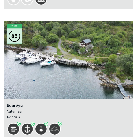
Wind
85
Buarøya
Naturhavn
1.2 nm SE