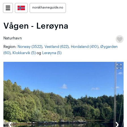
norskhavneguide.no
Vågen - Lerøyna
Naturhavn
Region:
Norway (3522)
,
Vestland (622)
,
Hordaland (410)
,
Øygarden
(60)
,
Klokkarvik (5)
og
Lerøyna (5)
❮
❯