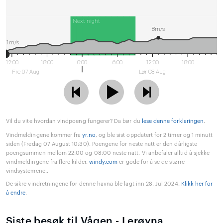
Next night
8m/s
1m/s
12:00
18:00
0:00
6:00
12:00
18:00
Fre 07 Aug
Lør 08 Aug
Vil du vite hvordan vindpoeng fungerer? Da bør du
lese denne forklaringen
.
Vindmeldingene kommer fra
yr.no
, og ble sist oppdatert for 2 timer og 1 minutt
siden (Fredag 07 August 10:30). Poengene for neste natt er den dårligste
poengsummen mellom 22:00 og 08:00 neste natt. Vi anbefaler alltid å sjekke
vindmeldingene fra flere kilder.
windy.com
er gode for å se de større
vindsystemene..
De sikre vindretningene for denne havna ble lagt inn 28. Jul 2024.
Klikk her for
å endre
.
Siste besøk til Vågen - Lerøyna