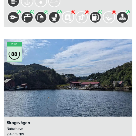
Wind
88
Skogsvågen
Naturhavn
2.4 nm NW