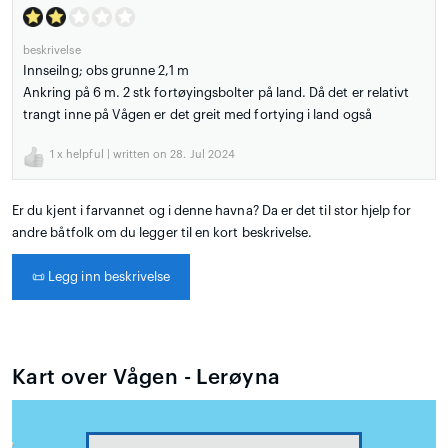
beskrivelse
Innseilng; obs grunne 2,1 m
Ankring på 6 m. 2 stk fortøyingsbolter på land. Då det er relativt
trangt inne på Vågen er det greit med fortying i land også
1
x helpful | written on 28. Jul 2024
Er du kjent i farvannet og i denne havna? Da er det til stor hjelp for
andre båtfolk om du legger til en kort beskrivelse.
📜
Legg inn beskrivelse
Kart over Vågen - Lerøyna