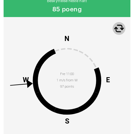
Beskyttelse neste natt
85 poeng
N
Fre 11:00
W
E
1 m/s from W
97 points
S