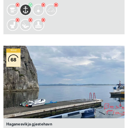
Wind
68
Haganesvikja gjestehavn