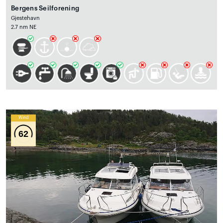
Bergens Seilforening
Gjestehavn
2.7 nm NE
Wind
62