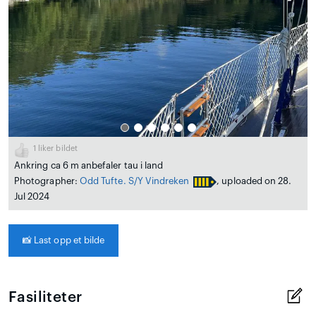
1
liker bildet
Ankring ca 6 m anbefaler tau i land
Photographer:
Odd Tufte. S/Y Vindreken
, uploaded on 28.
Jul 2024
📸
Last opp et bilde
Fasiliteter