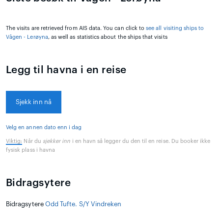
The visits are retrieved from AIS data. You can click to
see all visiting ships to
Vågen - Lerøyna
, as well as statistics about the ships that visits
Legg til havna i en reise
Sjekk inn nå
Velg en annen dato enn i dag
Viktig:
Når du
sjekker inn
i en havn så legger du den til en reise. Du booker ikke
fysisk plass i havna
Bidragsytere
Bidragsytere
Odd Tufte. S/Y Vindreken