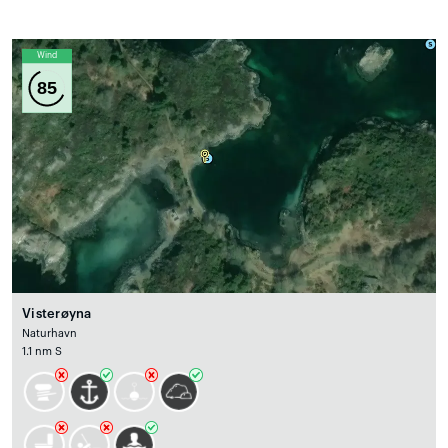
Wind
85
Visterøyna
Naturhavn
1.1 nm S