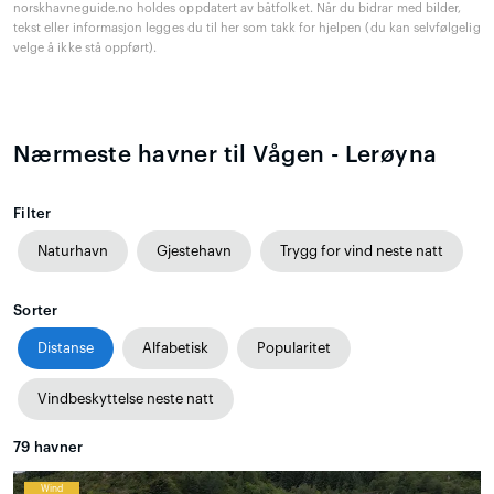
norskhavneguide.no holdes oppdatert av båtfolket. Når du bidrar med bilder,
tekst eller informasjon legges du til her som takk for hjelpen (du kan selvfølgelig
velge å ikke stå oppført).
Nærmeste havner til Vågen - Lerøyna
Filter
Naturhavn
Gjestehavn
Trygg for vind neste natt
Sorter
Distanse
Alfabetisk
Popularitet
Vindbeskyttelse neste natt
79
havner
Wind