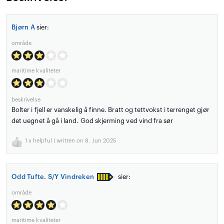
Bjørn A
sier:
område
maritime kvaliteter
beskrivelse
Bolter i fjell er vanskelig å finne. Bratt og tettvokst i terrenget gjør
det uegnet å gå i land. God skjerming ved vind fra sør
1
x helpful | written on 8. Jun 2025
Odd Tufte. S/Y Vindreken
sier:
område
maritime kvaliteter