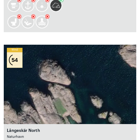
Wind
54
Långeskär North
Naturhavn