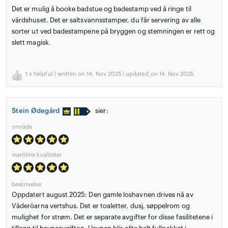
Det er mulig å booke badstue og badestamp ved å ringe til
värdshuset. Det er saltsvannsstamper, du får servering av alle
sorter ut ved badestampene på bryggen og stemningen er rett og
slett magisk.
1
x helpful | written on 14. Nov 2025 | updated_on 14. Nov 2025
Stein Ødegård
sier:
område
maritime kvaliteter
beskrivelse
Oppdatert august 2025: Den gamle loshavnen drives nå av
Väderöarna vertshus. Det er toaletter, dusj, søppelrom og
mulighet for strøm. Det er separate avgifter for disse fasilitetene i