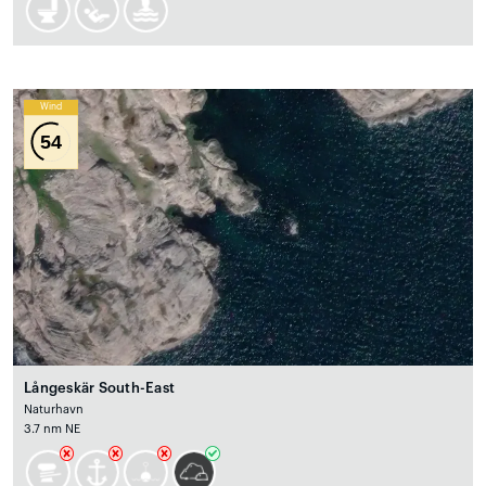
Wind
54
Långeskär South-East
Naturhavn
3.7 nm NE