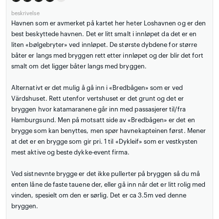
beskrivelse
Havnen som er avmerket på kartet her heter Loshavnen og er den
best beskyttede havnen. Det er litt smalt i innløpet da det er en
liten «bølgebryter» ved innløpet. De største dybdene for større
båter er langs med bryggen rett etter innløpet og der blir det fort
smalt om det ligger båter langs med bryggen.
Alternativt er det mulig å gå inn i «Bredbågen» som er ved
Värdshuset. Rett utenfor vertshuset er det grunt og det er
bryggen hvor katamaranene går inn med passasjerer til/fra
Hamburgsund. Men på motsatt side av «Bredbågen» er det en
brygge som kan benyttes, men spør havnekapteinen først. Mener
at det er en brygge som gir pri. 1 til «Dykleif» som er vestkysten
mest aktive og beste dykke-event firma.
Ved sistnevnte brygge er det ikke pullerter på bryggen så du må
enten låne de faste tauene der, eller gå inn når det er litt rolig med
vinden, spesielt om den er sørlig. Det er ca 3.5m ved denne
bryggen.