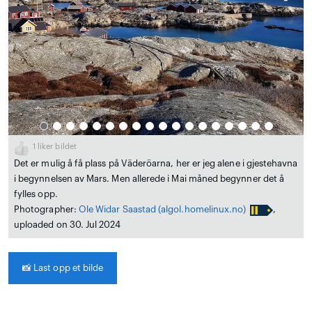
1
liker bildet
Det er mulig å få plass på Väderöarna, her er jeg alene i gjestehavna
i begynnelsen av Mars. Men allerede i Mai måned begynner det å
fylles opp.
Photographer:
Ole Widar Saastad
(algol.homelinux.no)
,
uploaded on 30. Jul 2024
📸
Last opp et bilde