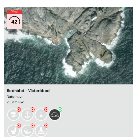
Wind
42
Bodhålet - Väderöbod
Naturhavn
2.5 nm SW