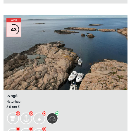
Wind
43
Lyngö
Naturhavn
3.6 nm E