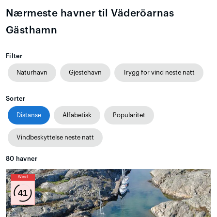
Nærmeste havner til Väderöarnas
Gästhamn
Filter
Naturhavn
Gjestehavn
Trygg for vind neste natt
Sorter
Distanse
Alfabetisk
Popularitet
Vindbeskyttelse neste natt
80
havner
Wind
41