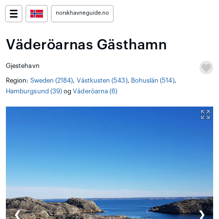
norskhavneguide.no
Väderöarnas Gästhamn
Gjestehavn
Region:
Sweden (2184)
,
Västkusten (543)
,
Bohuslän (514)
,
Hamburgsund (39)
og
Väderöarna (6)
❮
❯