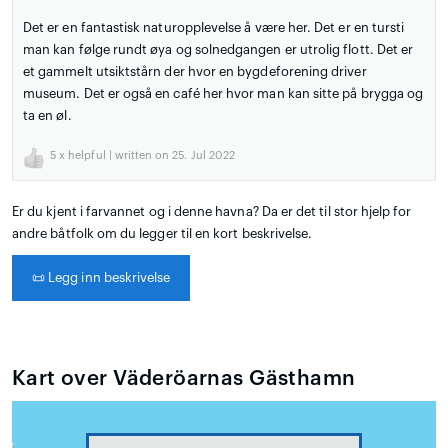
Det er en fantastisk naturopplevelse å være her. Det er en tursti
man kan følge rundt øya og solnedgangen er utrolig flott. Det er
et gammelt utsiktstårn der hvor en bygdeforening driver
museum. Det er også en café her hvor man kan sitte på brygga og
ta en øl.
5
x helpful | written on 25. Jul 2022
Er du kjent i farvannet og i denne havna? Da er det til stor hjelp for
andre båtfolk om du legger til en kort beskrivelse.
📜
Legg inn beskrivelse
Kart over Väderöarnas Gästhamn