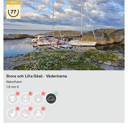
Wind
77
Stora och Lilla Gåsö - Väderöarna
Naturhavn
1.9 nm S