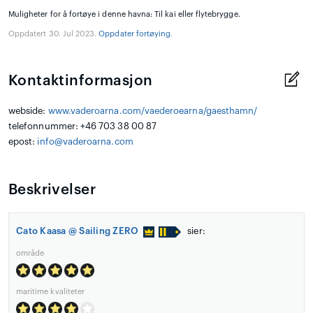
Muligheter for å fortøye i denne havna: Til kai eller flytebrygge.
Oppdatert 30. Jul 2023.
Oppdater fortøying
.
Kontaktinformasjon
webside:
www.vaderoarna.com/vaederoearna/gaesthamn/
telefonnummer: +46 703 38 00 87
epost:
info@vaderoarna.com
Beskrivelser
Cato Kaasa @ Sailing ZERO
sier:
område
maritime kvaliteter