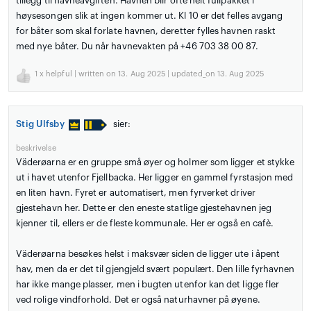
tillegg til havneavgiften. Havnen blir ofte helt fullpakket i
høysesongen slik at ingen kommer ut. Kl 10 er det felles avgang
for båter som skal forlate havnen, deretter fylles havnen raskt
med nye båter. Du når havnevakten på +46 703 38 00 87.
1
x helpful | written on 13. Aug 2025 | updated_on 13. Aug 2025
Stig Ulfsby
sier:
beskrivelse
Väderøarna er en gruppe små øyer og holmer som ligger et stykke
ut i havet utenfor Fjellbacka. Her ligger en gammel fyrstasjon med
en liten havn. Fyret er automatisert, men fyrverket driver
gjestehavn her. Dette er den eneste statlige gjestehavnen jeg
kjenner til, ellers er de fleste kommunale. Her er også en cafè.
Väderøarna besøkes helst i maksvær siden de ligger ute i åpent
hav, men da er det til gjengjeld svært populært. Den lille fyrhavnen
har ikke mange plasser, men i bugten utenfor kan det ligge fler
ved rolige vindforhold. Det er også naturhavner på øyene.