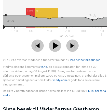
Next night
7m/s
12m/s
18:00
0:00
6:00
12:00
18:00
0:00
Søn 09 Aug
Vil du vite hvordan vindpoeng fungerer? Da bør du
lese denne forklaringen
.
Vindmeldingene kommer fra
yr.no
, og ble sist oppdatert for 1 time og 39
minutter siden (Lørdag 08 August 13:30). Poengene for neste natt er den
dårligste poengsummen mellom 22:00 og 08:00 neste natt. Vi anbefaler alltid å
sjekke vindmeldingene fra flere kilder.
windy.com
er gode for å se de større
vindsystemene..
De sikre vindretningene for denne havna ble lagt inn 13. Jul 2021.
Klikk her for å
endre
.
Siste besøk til Väderöarnas Gästhamn