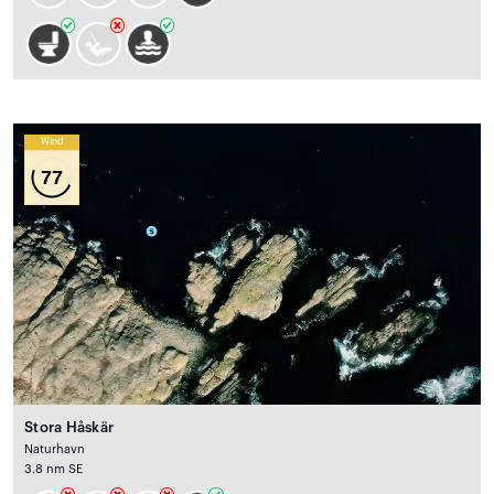
Wind
77
Stora Håskär
Naturhavn
3.8 nm SE