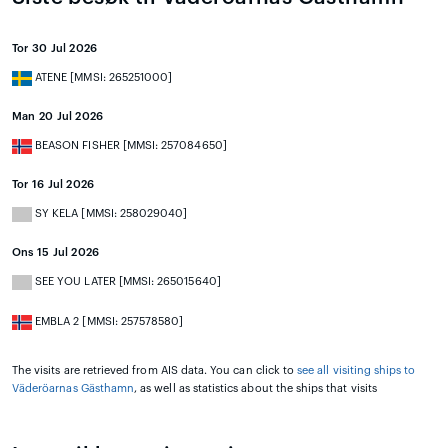
Tor 30 Jul 2026
ATENE [MMSI: 265251000]
Man 20 Jul 2026
BEASON FISHER [MMSI: 257084650]
Tor 16 Jul 2026
SY KELA [MMSI: 258029040]
Ons 15 Jul 2026
SEE YOU LATER [MMSI: 265015640]
EMBLA 2 [MMSI: 257578580]
The visits are retrieved from AIS data. You can click to
see all visiting ships to
Väderöarnas Gästhamn
, as well as statistics about the ships that visits