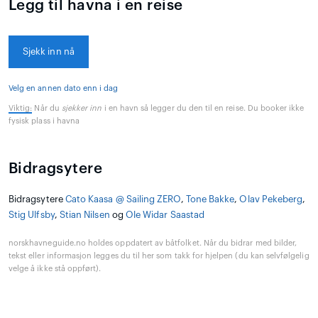
Legg til havna i en reise
Sjekk inn nå
Velg en annen dato enn i dag
Viktig:
Når du
sjekker inn
i en havn så legger du den til en reise. Du booker ikke
fysisk plass i havna
Bidragsytere
Bidragsytere
Cato Kaasa @ Sailing ZERO
,
Tone Bakke
,
Olav Pekeberg
,
Stig Ulfsby
,
Stian Nilsen
og
Ole Widar Saastad
norskhavneguide.no holdes oppdatert av båtfolket. Når du bidrar med bilder,
tekst eller informasjon legges du til her som takk for hjelpen (du kan selvfølgelig
velge å ikke stå oppført).