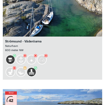
Strömsund - Väderöarna
Naturhavn
600 meter NW
Wind
42