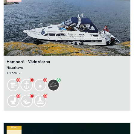
Hamnerö - Väderöarna
Naturhavn
1.8 nm S
Wind