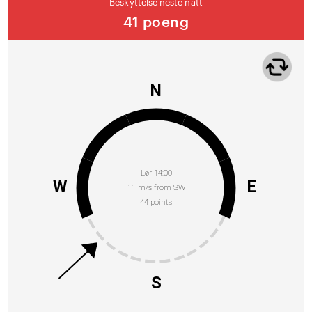
Beskyttelse neste natt
41 poeng
N
Lør 14:00
W
E
11 m/s from SW
44 points
S