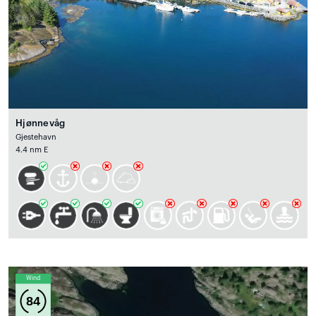
Hjønnevåg
Gjestehavn
4.4 nm E
Wind
84