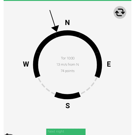
N
Tor 10:00
W
E
13 m/s from N
74 points
S
Next night