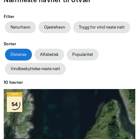
Nærmeste havner til Utvær
Filter
Naturhavn
Gjestehavn
Trygg for vind neste natt
Sorter
Distanse
Alfabetisk
Popularitet
Vindbeskyttelse neste natt
10
havner
Wind
54