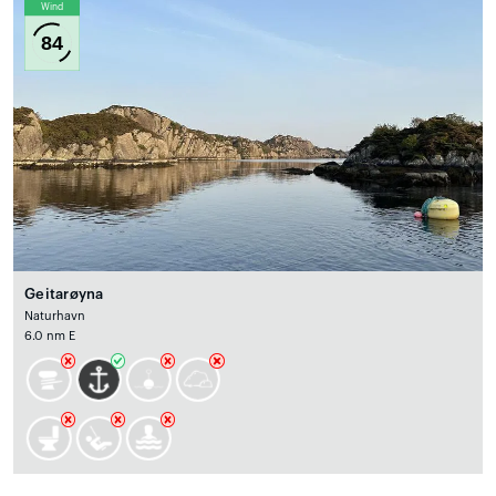
Wind
84
Geitarøyna
Naturhavn
6.0 nm E