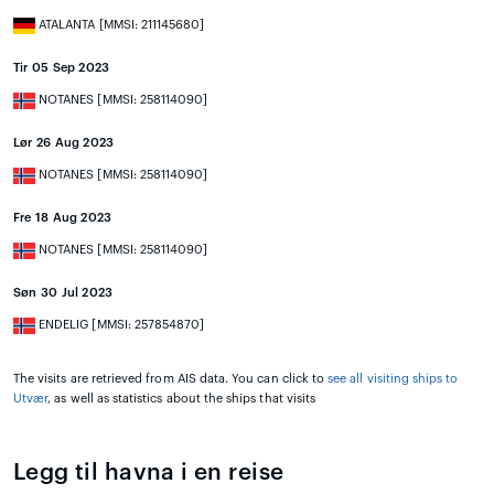
ATALANTA [MMSI: 211145680]
Tir 05 Sep 2023
NOTANES [MMSI: 258114090]
Lør 26 Aug 2023
NOTANES [MMSI: 258114090]
Fre 18 Aug 2023
NOTANES [MMSI: 258114090]
Søn 30 Jul 2023
ENDELIG [MMSI: 257854870]
The visits are retrieved from AIS data. You can click to
see all visiting ships to
Utvær
, as well as statistics about the ships that visits
Legg til havna i en reise