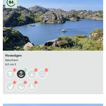
84
Hossvågen
Naturhavn
6.0 nm E