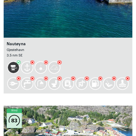
Nautøyna
Gjestehavn
3.5 nm SE
Wind
83