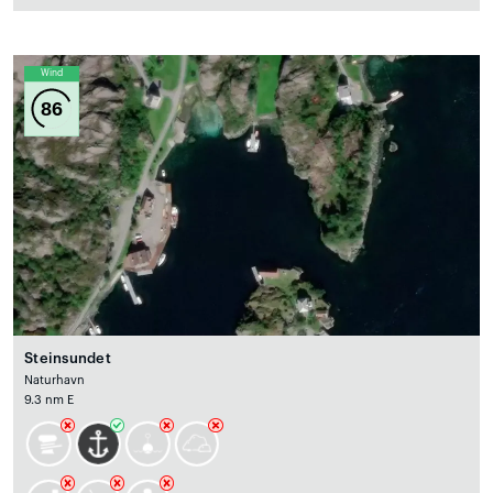
Wind
86
Steinsundet
Naturhavn
9.3 nm E