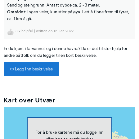
Sand og steingrunn. Antatt dybde ca. 2 - 3 meter.
Området:
Ingen veier, kun stier på øya. Lett å finne frem til fyret,
ca. 1 km å gå.
3
x helpful | written on 12. Jan 2022
Er du kjent i farvannet og i denne havna? Da er det til stor hjelp for
andre båtfolk om du legger til en kort beskrivelse.
📜
Legg inn beskrivelse
Kart over Utvær
For å bruke kartene må du logge inn