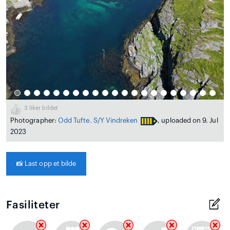
3
liker bildet
Photographer:
Odd Tufte. S/Y Vindreken
, uploaded on 9. Jul
2023
📸
Last opp et bilde
Fasiliteter