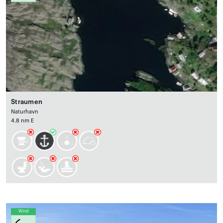
Straumen
Naturhavn
4.8 nm E
Wind