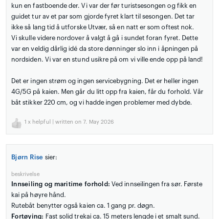
kun en fastboende der. Vi var der før turistsesongen og fikk en
guidet tur av et par som gjorde fyret klart til sesongen. Det tar
ikke så lang tid å utforske Utvær, så en natt er som oftest nok.
Vi skulle videre nordover å valgt å gå i sundet foran fyret. Dette
var en veldig dårlig idé da store dønninger slo inn i åpningen på
nordsiden. Vi var en stund usikre på om vi ville ende opp på land!
Det er ingen strøm og ingen servicebygning. Det er heller ingen
4G/5G på kaien. Men går du litt opp fra kaien, får du forhold. Vår
båt stikker 220 cm, og vi hadde ingen problemer med dybde.
1
x helpful | written on 7. May 2026
Bjørn Rise
sier:
beskrivelse
Innseiling og maritime forhold:
Ved innseilingen fra sør. Første
kai på høyre hånd.
Rutebåt benytter også kaien ca. 1 gang pr. døgn.
Fortøying:
Fast solid trekai ca. 15 meters lengde i et smalt sund.