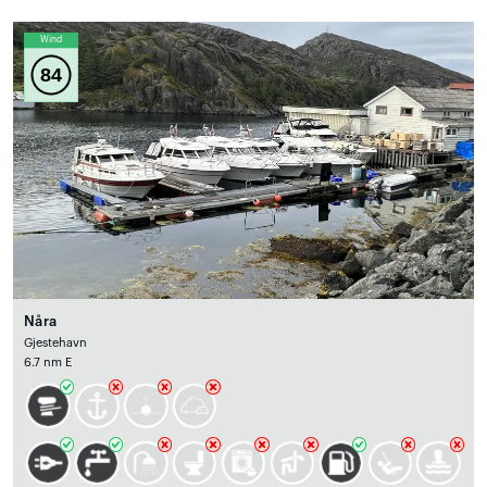
Wind
84
Nåra
Gjestehavn
6.7 nm E