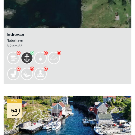
Indrevær
Naturhavn
3.2 nm SE
Wind
54