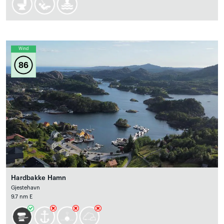
Wind
86
Hardbakke Hamn
Gjestehavn
9.7 nm E