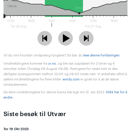
14m/s
2m/s
12:00
18:00
0:00
6:00
12:00
18:00
Tor 06 Aug
Fre 07 Aug
Vil du vite hvordan vindpoeng fungerer? Da bør du
lese denne forklaringen
.
Vindmeldingene kommer fra
yr.no
, og ble sist oppdatert for 2 timer og 4
minutter siden (Torsdag 06 August 09:29). Poengene for neste natt er den
dårligste poengsummen mellom 22:00 og 08:00 neste natt. Vi anbefaler alltid å
sjekke vindmeldingene fra flere kilder.
windy.com
er gode for å se de større
vindsystemene..
De sikre vindretningene for denne havna ble lagt inn 12. Jan 2022.
Klikk her for å
endre
.
Siste besøk til Utvær
Tor 19 Okt 2023