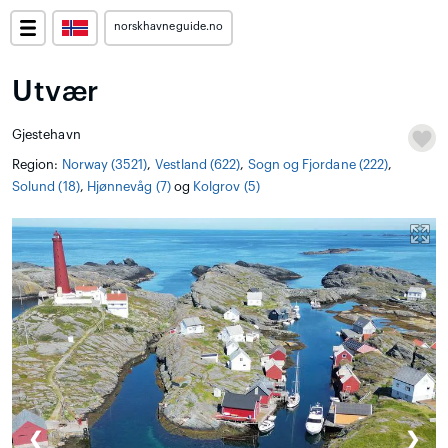
norskhavneguide.no
Utvær
Gjestehavn
Region:
Norway (3521)
,
Vestland (622)
,
Sogn og Fjordane (222)
,
Solund (18)
,
Hjønnevåg (7)
og
Kolgrov (5)
❮
❯