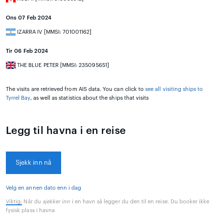
Ons 07 Feb 2024
IZARRA IV [MMSI: 701001162]
Tir 06 Feb 2024
THE BLUE PETER [MMSI: 235095651]
The visits are retrieved from AIS data. You can click to
see all visiting ships to
Tyrrel Bay
, as well as statistics about the ships that visits
Legg til havna i en reise
Sjekk inn nå
Velg en annen dato enn i dag
Viktig:
Når du
sjekker inn
i en havn så legger du den til en reise. Du booker ikke
fysisk plass i havna