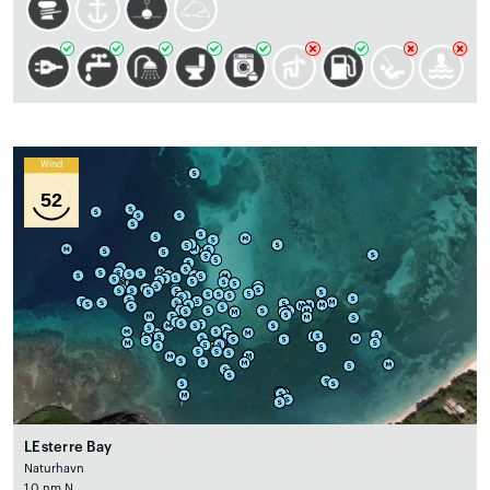
Wind
52
LEsterre Bay
Naturhavn
1.0 nm N