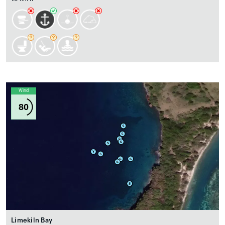
Wind
80
Limekiln Bay