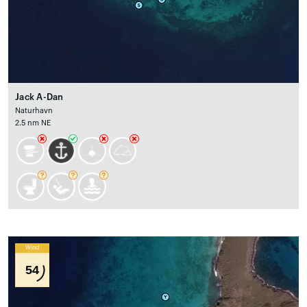
Jack A-Dan
Naturhavn
2.5 nm NE
Wind
54