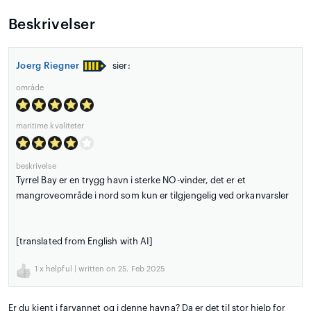
Beskrivelser
Joerg Riegner
sier:
område
maritime kvaliteter
beskrivelse
Tyrrel Bay er en trygg havn i sterke NO-vinder, det er et
mangroveområde i nord som kun er tilgjengelig ved orkanvarsler
[translated from English with AI]
1
x helpful | written on 25. Feb 2025
Er du kjent i farvannet og i denne havna? Da er det til stor hjelp for