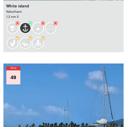
White island
Naturhavn
1.3 nm S
Wind
49