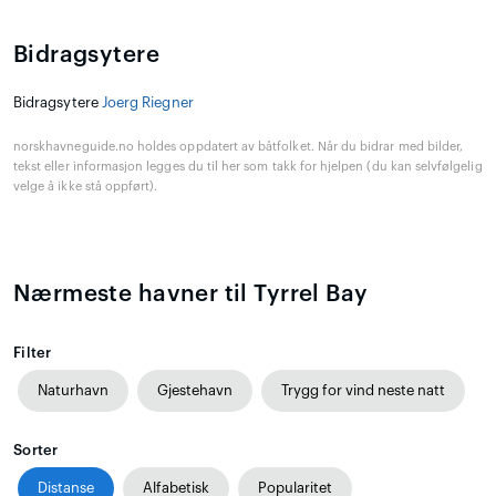
Bidragsytere
Bidragsytere
Joerg Riegner
norskhavneguide.no holdes oppdatert av båtfolket. Når du bidrar med bilder,
tekst eller informasjon legges du til her som takk for hjelpen (du kan selvfølgelig
velge å ikke stå oppført).
Nærmeste havner til Tyrrel Bay
Filter
Naturhavn
Gjestehavn
Trygg for vind neste natt
Sorter
Distanse
Alfabetisk
Popularitet