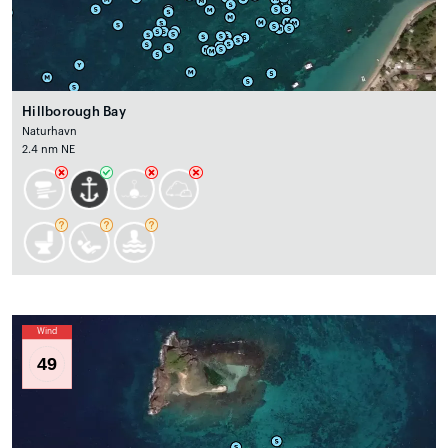
Hillborough Bay
Naturhavn
2.4 nm NE
Wind
49