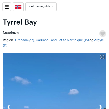
norskhavneguide.no
Tyrrel Bay
Naturhavn
Region:
Grenada (57)
,
Carriacou and Petite Martinique (15)
og
Argyle
(11)
❮
❯