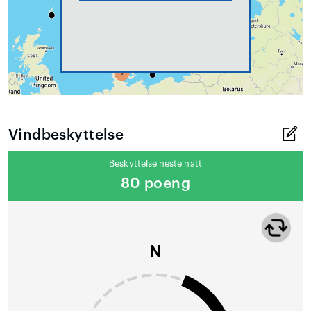
Vindbeskyttelse
Beskyttelse neste natt
80 poeng
N