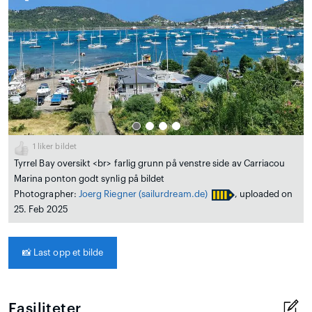
1
liker bildet
Tyrrel Bay oversikt <br> farlig grunn på venstre side av Carriacou
Marina ponton godt synlig på bildet
Photographer:
Joerg Riegner
(sailurdream.de)
, uploaded on
25. Feb 2025
📸
Last opp et bilde
Fasiliteter