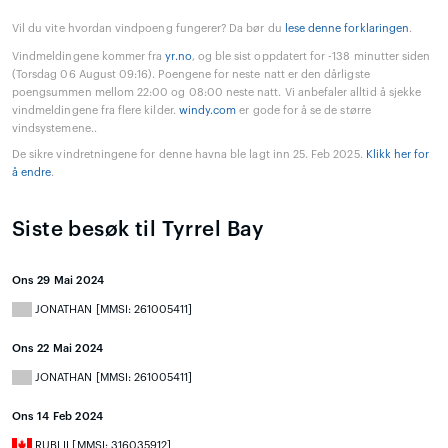
Vil du vite hvordan vindpoeng fungerer? Da bør du
lese denne forklaringen
.
Vindmeldingene kommer fra
yr.no
, og ble sist oppdatert for -138 minutter siden
(Torsdag 06 August 09:16). Poengene for neste natt er den dårligste
poengsummen mellom 22:00 og 08:00 neste natt. Vi anbefaler alltid å sjekke
vindmeldingene fra flere kilder.
windy.com
er gode for å se de større
vindsystemene..
De sikre vindretningene for denne havna ble lagt inn 25. Feb 2025.
Klikk her for
å endre
.
Siste besøk til Tyrrel Bay
Ons 29 Mai 2024
JONATHAN [MMSI: 261005411]
Ons 22 Mai 2024
JONATHAN [MMSI: 261005411]
Ons 14 Feb 2024
RUBI II [MMSI: 316035912]