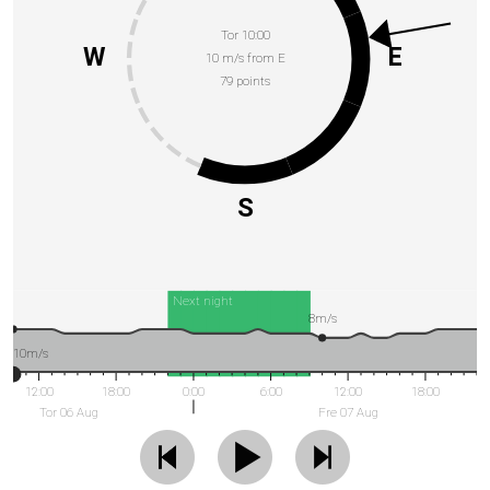
Tor 10:00
W
E
10 m/s from E
79 points
S
Next night
8m/s
10m/s
12:00
18:00
0:00
6:00
12:00
18:00
Tor 06 Aug
Fre 07 Aug