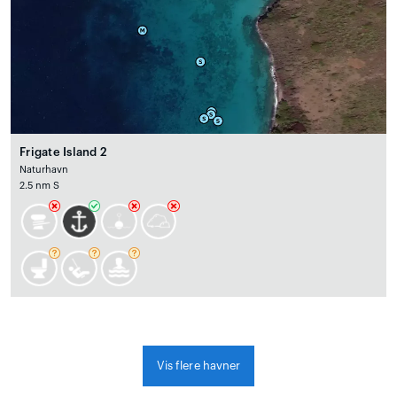
Frigate Island 2
Naturhavn
2.5 nm S
Vis flere havner