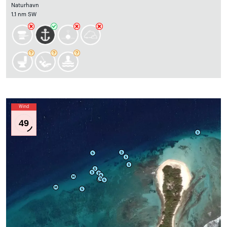
Naturhavn
1.1 nm SW
Wind
49