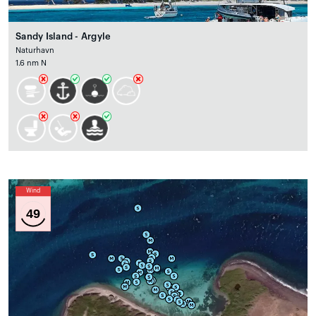
Sandy Island - Argyle
Naturhavn
1.6 nm N
Wind
49