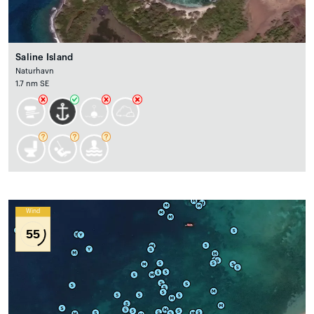
Saline Island
Naturhavn
1.7 nm SE
Wind
55