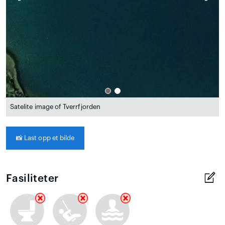
Satelite image of Tverrfjorden
📸
Last opp et bilde
Fasiliteter