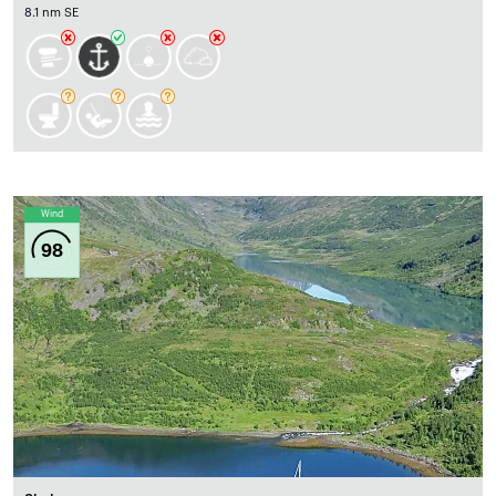
8.1 nm SE
Wind
98