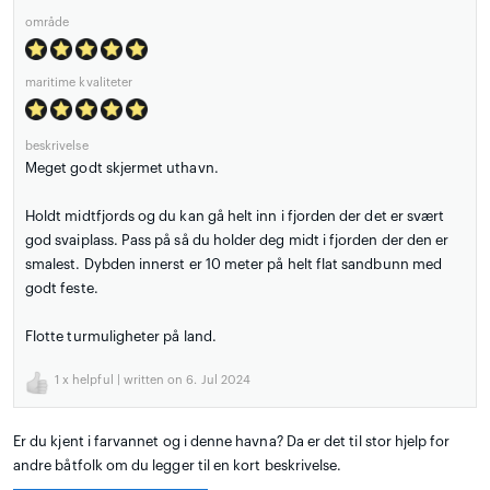
område
maritime kvaliteter
beskrivelse
Meget godt skjermet uthavn.
Holdt midtfjords og du kan gå helt inn i fjorden der det er svært
god svaiplass. Pass på så du holder deg midt i fjorden der den er
smalest. Dybden innerst er 10 meter på helt flat sandbunn med
godt feste.
Flotte turmuligheter på land.
1
x helpful | written on 6. Jul 2024
Er du kjent i farvannet og i denne havna? Da er det til stor hjelp for
andre båtfolk om du legger til en kort beskrivelse.