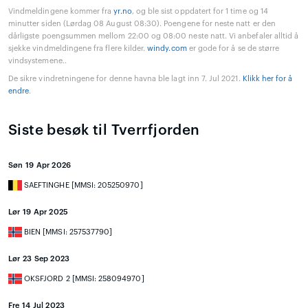
Vindmeldingene kommer fra
yr.no
, og ble sist oppdatert for 1 time og 14
minutter siden (Lørdag 08 August 08:30). Poengene for neste natt er den
dårligste poengsummen mellom 22:00 og 08:00 neste natt. Vi anbefaler alltid å
sjekke vindmeldingene fra flere kilder.
windy.com
er gode for å se de større
vindsystemene..
De sikre vindretningene for denne havna ble lagt inn 7. Jul 2021.
Klikk her for å
endre
.
Siste besøk til Tverrfjorden
Søn 19 Apr 2026
SAEFTINGHE [MMSI: 205250970]
Lør 19 Apr 2025
BIEN [MMSI: 257537790]
Lør 23 Sep 2023
OKSFJORD 2 [MMSI: 258094970]
Fre 14 Jul 2023