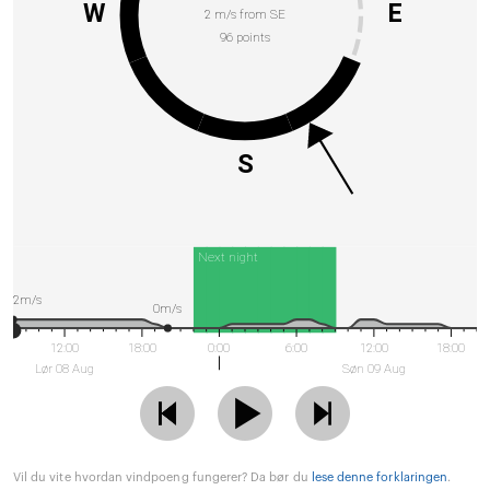
W
E
2 m/s from SE
96 points
S
Next night
2m/s
0m/s
12:00
18:00
0:00
6:00
12:00
18:00
Lør 08 Aug
Søn 09 Aug
Vil du vite hvordan vindpoeng fungerer? Da bør du
lese denne forklaringen
.