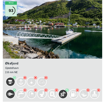
Wind
93
Øksfjord
Gjestehavn
2.8 nm NE