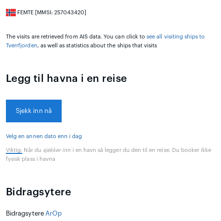
FEMTE [MMSI: 257043420]
The visits are retrieved from AIS data. You can click to
see all visiting ships to
Tverrfjorden
, as well as statistics about the ships that visits
Legg til havna i en reise
Sjekk inn nå
Velg en annen dato enn i dag
Viktig:
Når du
sjekker inn
i en havn så legger du den til en reise. Du booker ikke
fysisk plass i havna
Bidragsytere
Bidragsytere
ArOp