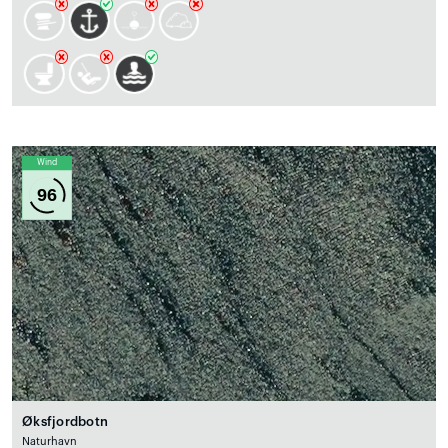
Wind
96
Øksfjordbotn
Naturhavn