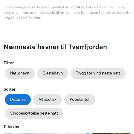
norskhavneguide.no holdes oppdatert av båtfolket. Når du bidrar med bilder,
tekst eller informasjon legges du til her som takk for hjelpen (du kan selvfølgelig
velge å ikke stå oppført).
Nærmeste havner til Tverrfjorden
Filter
Naturhavn
Gjestehavn
Trygg for vind neste natt
Sorter
Distanse
Alfabetisk
Popularitet
Vindbeskyttelse neste natt
11
havner