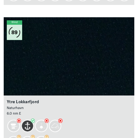
Wind
89
Ytre Lokkarfjord
Naturhavn
6.0 nm E