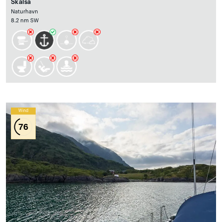
Skalsa
Naturhavn
8.2 nm SW
Wind
76