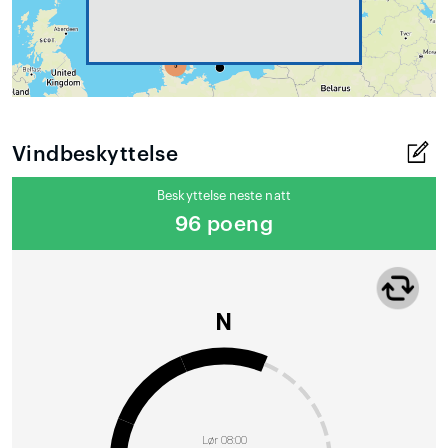
Vindbeskyttelse
Beskyttelse neste natt
96 poeng
N
Lør 08:00