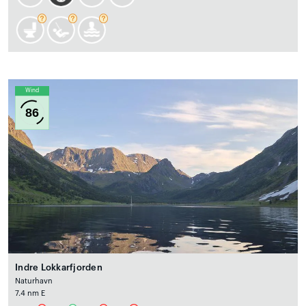
Wind
86
Indre Lokkarfjorden
Naturhavn
7.4 nm E