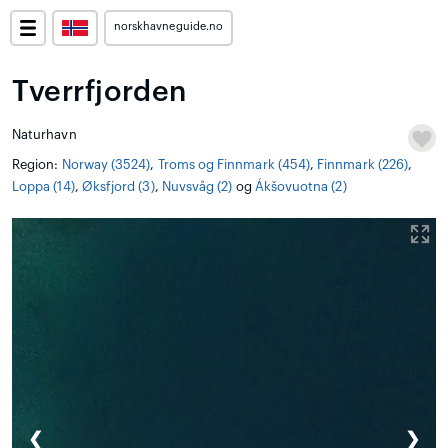
norskhavneguide.no
Tverrfjorden
Naturhavn
Region:
Norway (3524)
,
Troms og Finnmark (454)
,
Finnmark (226)
,
Loppa (14)
,
Øksfjord (3)
,
Nuvsvåg (2)
og
Ákšovuotna (2)
❮
❯