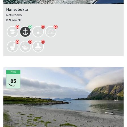
Hansebukta
Naturhavn
8.9 nm NE
Wind
85