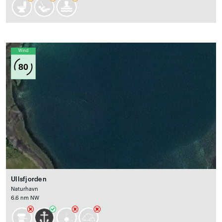
Wind
80
Ullsfjorden
Naturhavn
6.6 nm NW