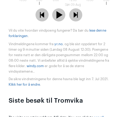
18:00
0:00
6:00
12:00
18:00
0:00
Søn 09 Aug
Vil du vite hvordan vindpoeng fungerer? Da bør du
lese denne
forklaringen
.
Vindmeldingene kommer fra
yr.no
, og ble sist oppdatert for 2
timer og 9 minutter siden (Lørdag 08 August 12:30). Poengene
for neste natt er den dårligste poengsummen mellom 22:00 og
08:00 neste natt. Vi anbefaler alltid å sjekke vindmeldingene fra
flere kilder.
windy.com
er gode for å se de større
vindsystemene..
De sikre vindretningene for denne havna ble lagt inn 7. Jul 2021.
Klikk her for å endre
.
Siste besøk til Tromvika