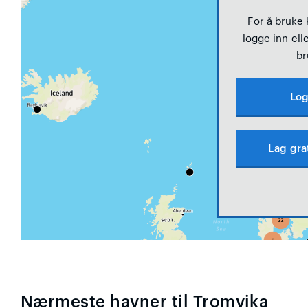
For å bruke
logge inn elle
br
Log
Lag gra
Nærmeste havner til Tromvika