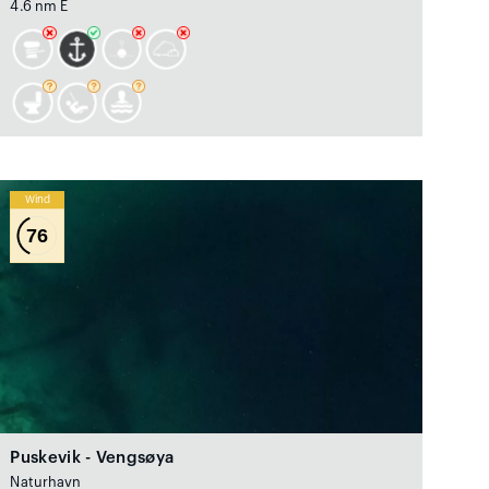
4.6 nm E
Wind
76
Puskevik - Vengsøya
Naturhavn