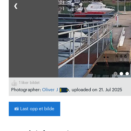
❮
1
liker bildet
Photographer:
Oliver J
, uploaded on 21. Jul 2025
📸
Last opp et bilde