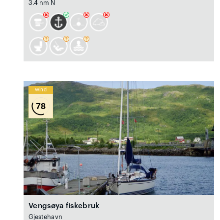
3.4 nm N
Wind
78
Vengsøya fiskebruk
Gjestehavn