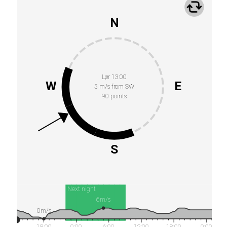
N
Lør 13:00
W
E
5 m/s from SW
90 points
S
Next night
6m/s
0m/s