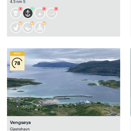
4.5 nm S
Wind
78
Vengsøya
Gjestehavn