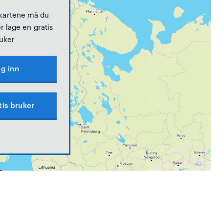
 kartene må du
r lage en gratis
uker
g inn
tis bruker