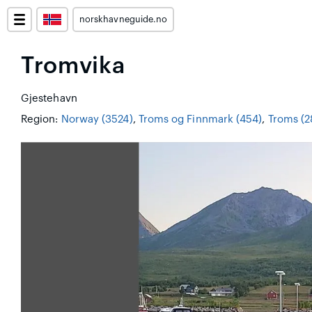
norskhavneguide.no
Tromvika
Gjestehavn
Region:
Norway (3524)
,
Troms og Finnmark (454)
,
Troms (2