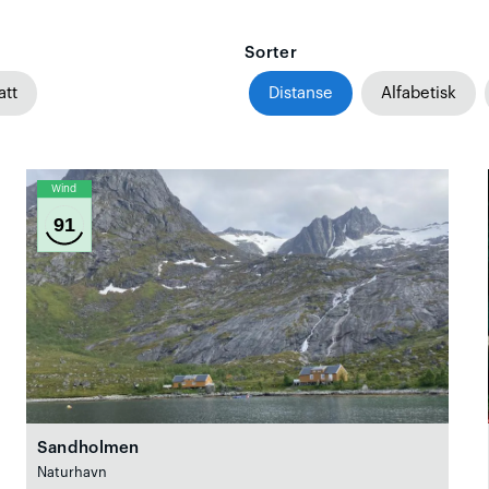
Sorter
att
Distanse
Alfabetisk
Wind
91
Sandholmen
Naturhavn