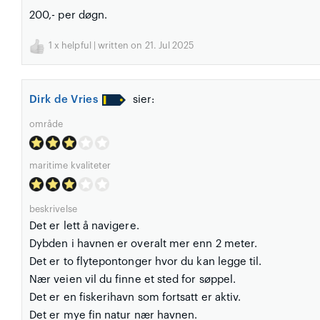
200,- per døgn.
1
x helpful | written on 21. Jul 2025
Dirk de Vries
sier:
område
maritime kvaliteter
beskrivelse
Det er lett å navigere.
Dybden i havnen er overalt mer enn 2 meter.
Det er to flytepontonger hvor du kan legge til.
Nær veien vil du finne et sted for søppel.
Det er en fiskerihavn som fortsatt er aktiv.
Det er mye fin natur nær havnen.