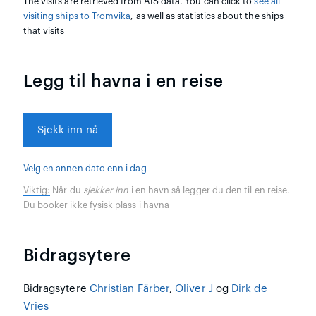
The visits are retrieved from AIS data. You can click to
see all
visiting ships to Tromvika
, as well as statistics about the ships
that visits
Legg til havna i en reise
Sjekk inn nå
Velg en annen dato enn i dag
Viktig:
Når du
sjekker inn
i en havn så legger du den til en reise.
Du booker ikke fysisk plass i havna
Bidragsytere
Bidragsytere
Christian Färber
,
Oliver J
og
Dirk de
Vries