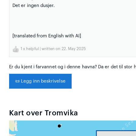
Det er ingen dusjer.
[translated from English with AI]
1
x helpful | written on 22. May 2025
Er du kjent i farvannet og i denne havna? Da er det til stor 
📜
Legg inn beskrivelse
Kart over Tromvika