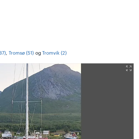
87)
,
Tromsø (51)
og
Tromvik (2)