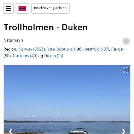
norskhavneguide.no
Trollholmen - Duken
Naturhavn
Region:
Norway (3525)
,
Ytre Oslofjord (196)
,
Vestfold (187)
,
Færder
(85)
,
Nøtterøy (45)
og
Duken (15)
❮
❯