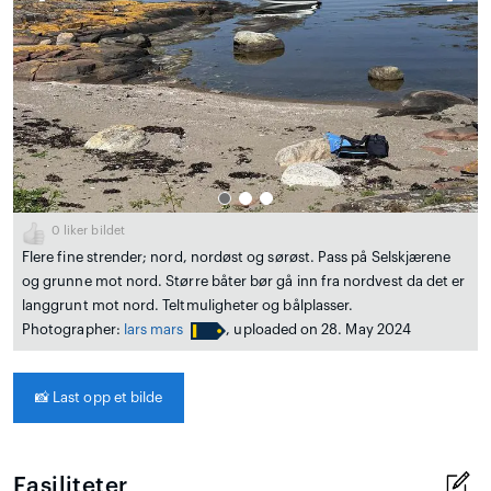
0
liker bildet
Flere fine strender; nord, nordøst og sørøst. Pass på Selskjærene
og grunne mot nord. Større båter bør gå inn fra nordvest da det er
langgrunt mot nord. Teltmuligheter og bålplasser.
Photographer:
lars mars
, uploaded on 28. May 2024
📸
Last opp et bilde
Fasiliteter