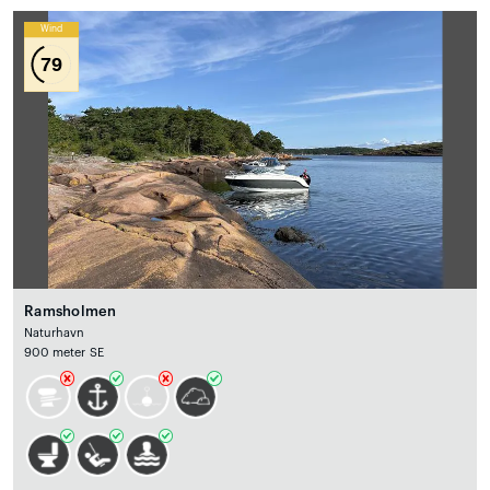
Wind
79
Ramsholmen
Naturhavn
900 meter SE