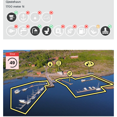
Gjestehavn
1700 meter N
Wind
49