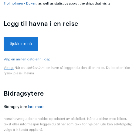
Trollholmen - Duken
, as well as statistics about the ships that visits
Legg til havna i en reise
Sjekk inn nå
Velg en annen dato enn i dag
Viktig:
Når du
sjekker inn
i en havn så legger du den til en reise. Du booker ikke
fysisk plass i havna
Bidragsytere
Bidragsytere
lars mars
norskhavneguide.no holdes oppdatert av båtfolket. Når du bidrar med bilder,
tekst eller informasjon legges du til her som takk for hjelpen (du kan selvfølgelig
velge å ikke stå oppført).