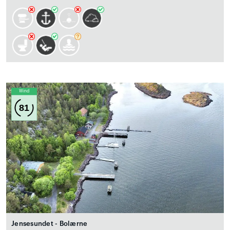
Wind
81
Jensesundet - Bolærne