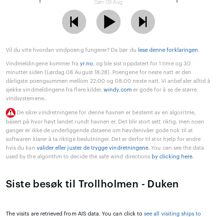
Søn 09 Aug
Vil du vite hvordan vindpoeng fungerer? Da bør du
lese denne forklaringen
.
Vindmeldingene kommer fra
yr.no
, og ble sist oppdatert for 1 time og 30
minutter siden (Lørdag 08 August 18:28). Poengene for neste natt er den
dårligste poengsummen mellom 22:00 og 08:00 neste natt. Vi anbefaler alltid å
sjekke vindmeldingene fra flere kilder.
windy.com
er gode for å se de større
vindsystemene..
De sikre vindretningene for denne havnen er bestemt av en algoritme,
basert på hvor høyt landet rundt havnen er. Det blir stort sett riktig, men noen
ganger er ikke de underliggende dataene om høydenivåer gode nok til at
softwaren klarer å ta riktige beslutninger. Det er derfor til stor hjelp for andre
hvis du kan
valider eller juster de trygge vindretningene
. You can see the data
used by the algorithm to decide the safe wind directions
by clicking here
.
Siste besøk til Trollholmen - Duken
The visits are retrieved from AIS data. You can click to
see all visiting ships to