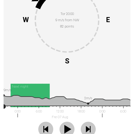
Tor 20:00
W
E
9 m/s from NW
82 points
S
Next night
9m/s
2m/s
0:00
6:00
12:00
18:00
0:00
6:00
Fre 07 Aug