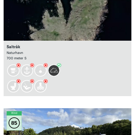
Saltråk
Naturhavn
700 meter S
Wind
85