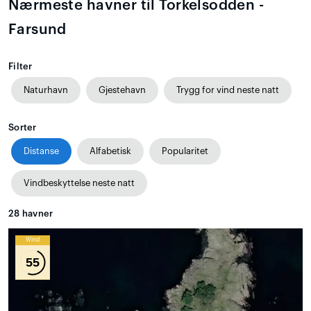
Nærmeste havner til Torkelsodden -
Farsund
Filter
Naturhavn
Gjestehavn
Trygg for vind neste natt
Sorter
Distanse
Alfabetisk
Popularitet
Vindbeskyttelse neste natt
28
havner
Wind
55