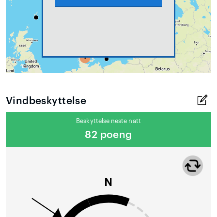
Vindbeskyttelse
Beskyttelse neste natt
82 poeng
N