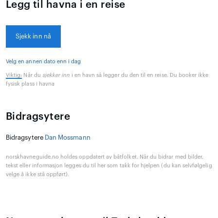
Legg til havna i en reise
Sjekk inn nå
Velg en annen dato enn i dag
Viktig:
Når du
sjekker inn
i en havn så legger du den til en reise. Du booker ikke
fysisk plass i havna
Bidragsytere
Bidragsytere
Dan Mossmann
norskhavneguide.no holdes oppdatert av båtfolket. Når du bidrar med bilder,
tekst eller informasjon legges du til her som takk for hjelpen (du kan selvfølgelig
velge å ikke stå oppført).