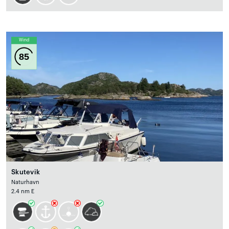
Wind
85
Skutevik
Naturhavn
2.4 nm E