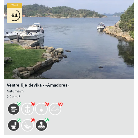
Wind
64
Vestre Kjeldevika - «Amadores»
Naturhavn
2.2 nm E