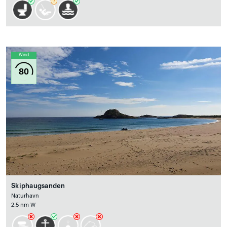
Wind
80
Skiphaugsanden
Naturhavn
2.5 nm W