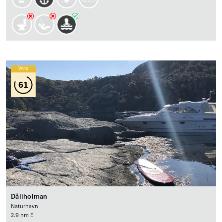
Wind
61
Dåliholman
Naturhavn
2.9 nm E