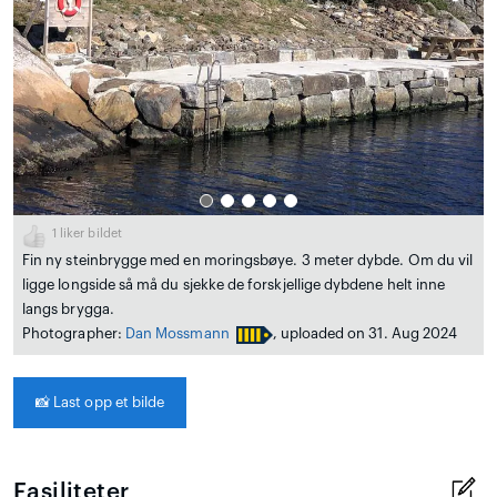
1
liker bildet
Fin ny steinbrygge med en moringsbøye. 3 meter dybde. Om du vil
ligge longside så må du sjekke de forskjellige dybdene helt inne
langs brygga.
Photographer:
Dan Mossmann
, uploaded on 31. Aug 2024
📸
Last opp et bilde
Fasiliteter