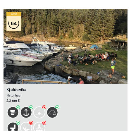
Wind
64
Kjeldevika
Naturhavn
2.3 nm E