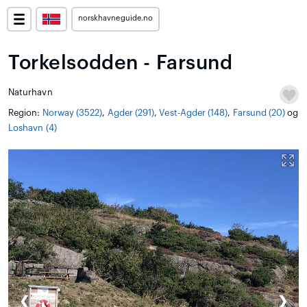
norskhavneguide.no
Torkelsodden - Farsund
Naturhavn
Region:
Norway (3522)
,
Agder (291)
,
Vest-Agder (148)
,
Farsund (20)
og
Loshavn (4)
❮
❯