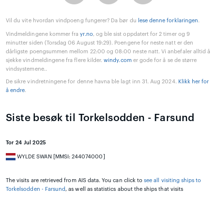
Vil du vite hvordan vindpoeng fungerer? Da bør du
lese denne forklaringen
.
Vindmeldingene kommer fra
yr.no
, og ble sist oppdatert for 2 timer og 9
minutter siden (Torsdag 06 August 19:29). Poengene for neste natt er den
dårligste poengsummen mellom 22:00 og 08:00 neste natt. Vi anbefaler alltid å
sjekke vindmeldingene fra flere kilder.
windy.com
er gode for å se de større
vindsystemene..
De sikre vindretningene for denne havna ble lagt inn 31. Aug 2024.
Klikk her for
å endre
.
Siste besøk til Torkelsodden - Farsund
Tor 24 Jul 2025
WYLDE SWAN [MMSI: 244074000]
The visits are retrieved from AIS data. You can click to
see all visiting ships to
Torkelsodden - Farsund
, as well as statistics about the ships that visits