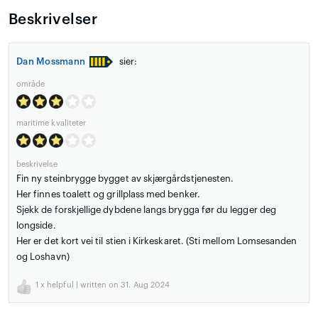
Beskrivelser
Dan Mossmann
sier:
område
maritime kvaliteter
beskrivelse
Fin ny steinbrygge bygget av skjærgårdstjenesten.
Her finnes toalett og grillplass med benker.
Sjekk de forskjellige dybdene langs brygga før du legger deg
longside.
Her er det kort vei til stien i Kirkeskaret. (Sti mellom Lomsesanden
og Loshavn)
1
x helpful | written on 31. Aug 2024