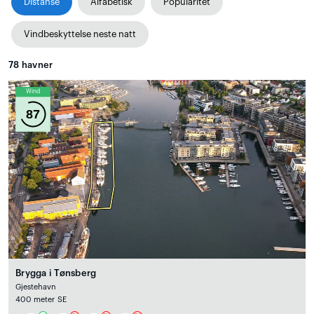
Distanse
Alfabetisk
Popularitet
Vindbeskyttelse neste natt
78
havner
Wind
87
Brygga i Tønsberg
Gjestehavn
400 meter SE