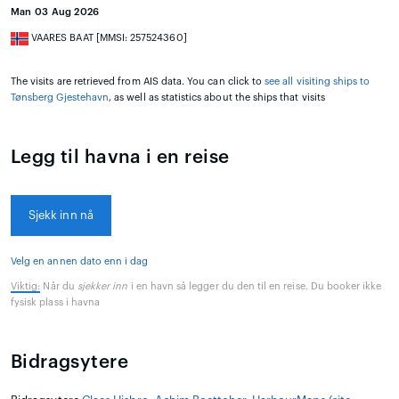
Man 03 Aug 2026
VAARES BAAT [MMSI: 257524360]
The visits are retrieved from AIS data. You can click to
see all visiting ships to
Tønsberg Gjestehavn
, as well as statistics about the ships that visits
Legg til havna i en reise
Sjekk inn nå
Velg en annen dato enn i dag
Viktig:
Når du
sjekker inn
i en havn så legger du den til en reise. Du booker ikke
fysisk plass i havna
Bidragsytere