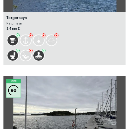
Torgersøya
Naturhavn
3.4 nm E
Wind
90