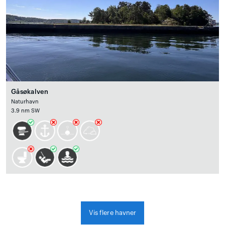
Gåsøkalven
Naturhavn
3.9 nm SW
Vis flere havner