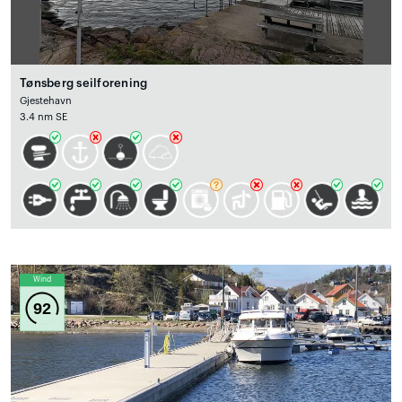
Tønsberg seilforening
Gjestehavn
3.4 nm SE
Wind
92