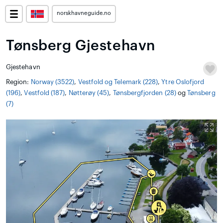
norskhavneguide.no
Tønsberg Gjestehavn
Gjestehavn
Region:
Norway (3522)
,
Vestfold og Telemark (228)
,
Ytre Oslofjord
(196)
,
Vestfold (187)
,
Nøtterøy (45)
,
Tønsbergfjorden (28)
og
Tønsberg
(7)