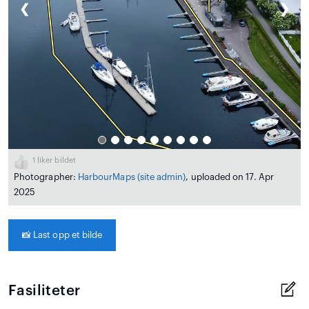
❮
❯
1
liker bildet
Photographer:
HarbourMaps (site admin)
, uploaded on 17. Apr
2025
📸
Last opp et bilde
Fasiliteter