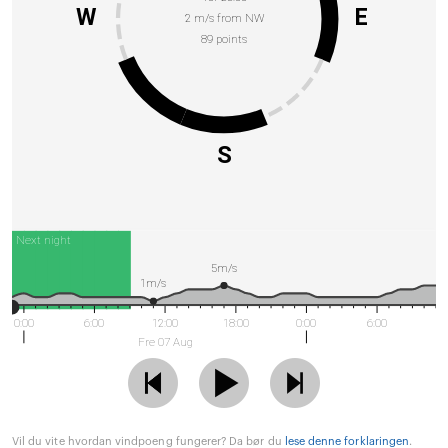
W
E
2 m/s from NW
89 points
S
Next night
5m/s
1m/s
0:00
6:00
12:00
18:00
0:00
6:00
Fre 07 Aug
Vil du vite hvordan vindpoeng fungerer? Da bør du
lese denne forklaringen
.