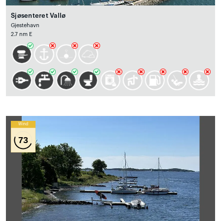
Sjøsenteret Vallø
Gjestehavn
2.7 nm E
Wind
73