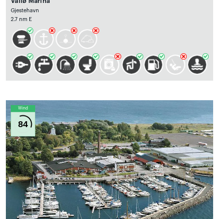
Vallø Marina
Gjestehavn
2.7 nm E
Wind
84