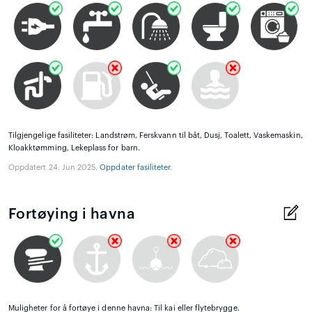
Tilgjengelige fasiliteter: Landstrøm, Ferskvann til båt, Dusj, Toalett, Vaskemaskin,
Kloakktømming, Lekeplass for barn.
Oppdatert 24. Jun 2025.
Oppdater fasiliteter
.
Fortøying i havna
Muligheter for å fortøye i denne havna: Til kai eller flytebrygge.