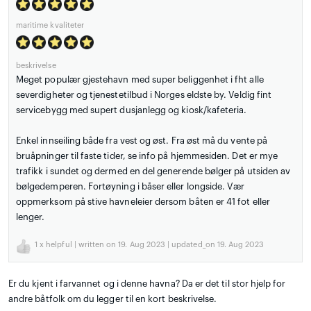
maritime kvaliteter
beskrivelse
Meget populær gjestehavn med super beliggenhet i fht alle
severdigheter og tjenestetilbud i Norges eldste by. Veldig fint
servicebygg med supert dusjanlegg og kiosk/kafeteria.
Enkel innseiling både fra vest og øst. Fra øst må du vente på
bruåpninger til faste tider, se info på hjemmesiden. Det er mye
trafikk i sundet og dermed en del generende bølger på utsiden av
bølgedemperen. Fortøyning i båser eller longside. Vær
oppmerksom på stive havneleier dersom båten er 41 fot eller
lenger.
1
x helpful | written on 19. Aug 2023 | updated_on 19. Aug 2023
Er du kjent i farvannet og i denne havna? Da er det til stor hjelp for
andre båtfolk om du legger til en kort beskrivelse.