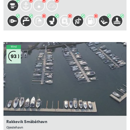
Wind
93
Rakkevik Småbåthavn
Gjestehavn