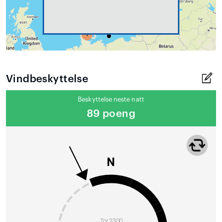
Vindbeskyttelse
Beskyttelse neste natt
89 poeng
N
Tor 23:00