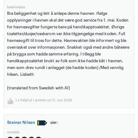
beskrivelse
Bra beliggenhet og lett å anløpe denne havnen. Ifølge
opplysninger i havnen skal det være god service fra 1. mai. Koden
for havneavgifter fungerte bare på handikapptoalettet. Øvrige
toaletter/dusjer/vaskerom var ikke tilgjengelige med koden. Full
havneavgift til tross for dette. Havnevakten ble informert og ble
overrasket over informasjonen. Snakket også med andre båteiere
på brygga som hadde samme erfaring. I tillegg ble
handikapptoalettet brukt av folk som ikke hadde båt i havnen,
men som drev rundt i anlegget (de hadde koden) /Med vennlig
hilsen, Lisbeth
[translated from Swedish with AI]
1
x helpful | written on 11. Jun 2026
Steinar Nilsen
sier:
område