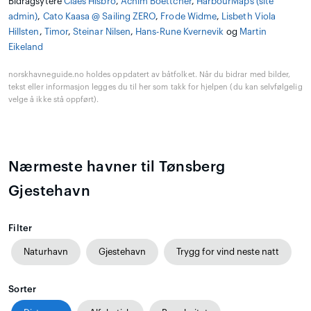
Bidragsytere
Claes Hisbro
,
Achim Boettcher
,
HarbourMaps (site
admin)
,
Cato Kaasa @ Sailing ZERO
,
Frode Widme
,
Lisbeth Viola
Hillsten
,
Timor
,
Steinar Nilsen
,
Hans-Rune Kvernevik
og
Martin
Eikeland
norskhavneguide.no holdes oppdatert av båtfolket. Når du bidrar med bilder,
tekst eller informasjon legges du til her som takk for hjelpen (du kan selvfølgelig
velge å ikke stå oppført).
Nærmeste havner til Tønsberg
Gjestehavn
Filter
Naturhavn
Gjestehavn
Trygg for vind neste natt
Sorter