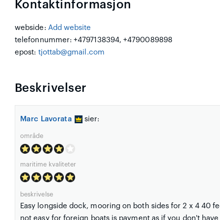
Kontaktinformasjon
webside:
Add website
telefonnummer: +4797138394, +4790089898
epost:
tjottab@gmail.com
Beskrivelser
Marc Lavorata
sier:
område
maritime kvaliteter
beskrivelse
Easy longside dock, mooring on both sides for 2 x 4 40 
not easy for foreign boats is payment as if you don't have