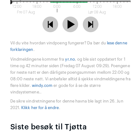
12:00
18:00
0:00
6:00
12:00
18:00
Fre 07 Aug
Lør 08 Aug
Vil du vite hvordan vindpoeng fungerer? Da bør du
lese denne
forklaringen
.
Vindmeldingene kommer fra
yr.no
, og ble sist oppdatert for 1
time og 42 minutter siden (Fredag 07 August 09:29). Poengene
for neste natt er den dårligste poengsummen mellom 22:00 og
08:00 neste natt. Vi anbefaler alltid å sjekke vindmeldingene fra
flere kilder.
windy.com
er gode for å se de større
vindsystemene..
De sikre vindretningene for denne havna ble lagt inn 26. Jun
2021.
Klikk her for å endre
.
Siste besøk til Tjøtta