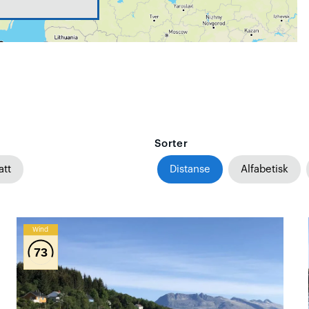
Sorter
att
Distanse
Alfabetisk
Wind
73