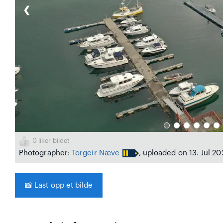
❮
0
liker bildet
Photographer:
Torgeir Næve
, uploaded on 13. Jul 20
📸
Last opp et bilde