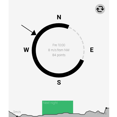
N
Fre 10:00
W
E
8 m/s from NW
84 points
S
Next night
2m/s
11m/s