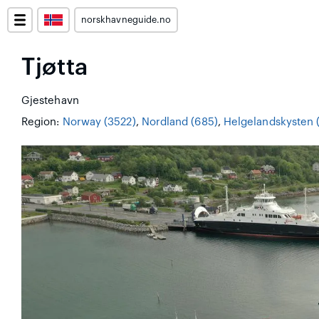
norskhavneguide.no
Tjøtta
Gjestehavn
Region:
Norway (3522)
,
Nordland (685)
,
Helgelandskysten 