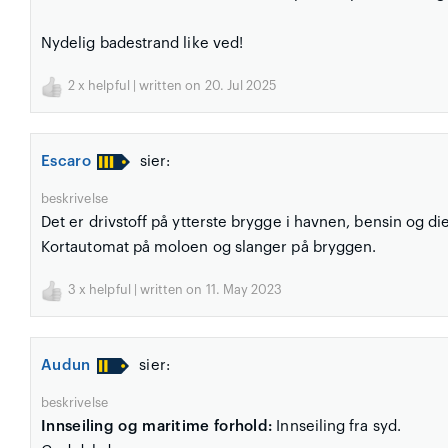
Nydelig badestrand like ved!
2
x helpful | written on 20. Jul 2025
Escaro
sier:
beskrivelse
Det er drivstoff på ytterste brygge i havnen, bensin og die
Kortautomat på moloen og slanger på bryggen.
3
x helpful | written on 11. May 2023
Audun
sier:
beskrivelse
Innseiling og maritime forhold:
Innseiling fra syd.