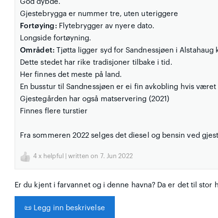
God dybde.
Gjestebrygga er nummer tre, uten uteriggere
Fortøying:
Flytebrygger av nyere dato.
Longside fortøyning.
Området:
Tjøtta ligger syd for Sandnessjøen i Alstahau
Dette stedet har rike tradisjoner tilbake i tid.
Her finnes det meste på land.
En busstur til Sandnessjøen er ei fin avkobling hvis været i
Gjestegården har også matservering (2021)
Finnes flere turstier
Fra sommeren 2022 selges det diesel og bensin ved gjes
4
x helpful | written on 7. Jun 2022
Er du kjent i farvannet og i denne havna? Da er det til stor 
📜
Legg inn beskrivelse