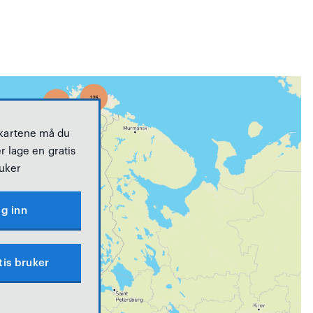
 kartene må du
r lage en gratis
uker
g inn
tis bruker