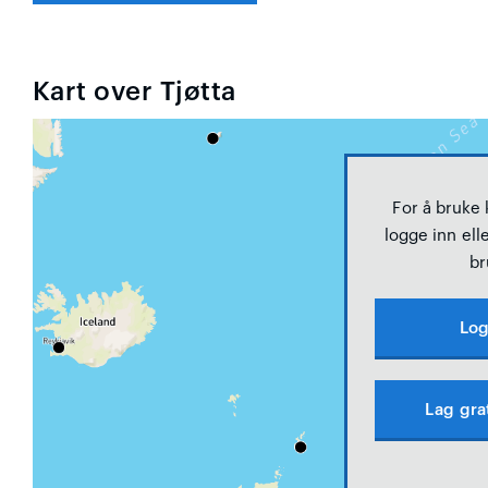
Kart over Tjøtta
For å bruke
logge inn elle
br
Log
Lag gra