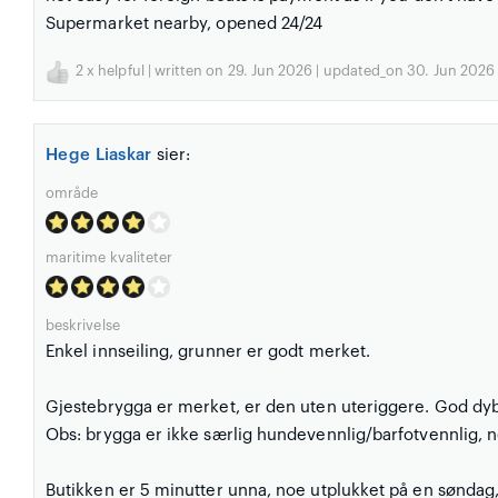
Supermarket nearby, opened 24/24
2
x helpful | written on 29. Jun 2026 | updated_on 30. Jun 2026
Hege Liaskar
sier:
område
maritime kvaliteter
beskrivelse
Enkel innseiling, grunner er godt merket.
Gjestebrygga er merket, er den uten uteriggere. God dy
Obs: brygga er ikke særlig hundevennlig/barfotvennlig, n
Butikken er 5 minutter unna, noe utplukket på en søndag, 