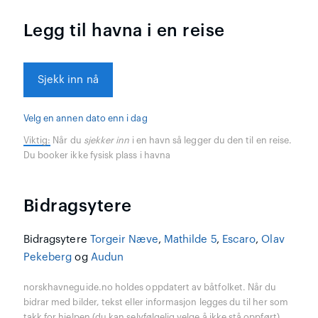
Legg til havna i en reise
Sjekk inn nå
Velg en annen dato enn i dag
Viktig:
Når du
sjekker inn
i en havn så legger du den til en reise.
Du booker ikke fysisk plass i havna
Bidragsytere
Bidragsytere
Torgeir Næve
,
Mathilde 5
,
Escaro
,
Olav
Pekeberg
og
Audun
norskhavneguide.no holdes oppdatert av båtfolket. Når du
bidrar med bilder, tekst eller informasjon legges du til her som
takk for hjelpen (du kan selvfølgelig velge å ikke stå oppført).