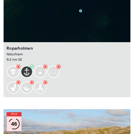
Roparholmen
Naturhavn
9.3 nm SE
Wind
46