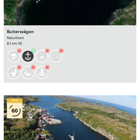
Buttersvågen
Naturhavn
8.1 nm SE
Wind
60