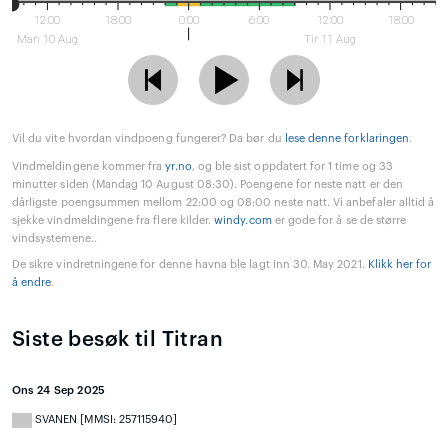
12:00
18:00
0:00
6:00
12:00
18:00
Man 10 Aug
Tir 11 Aug
Vil du vite hvordan vindpoeng fungerer? Da bør du
lese denne forklaringen
.
Vindmeldingene kommer fra
yr.no
, og ble sist oppdatert for 1 time og 33
minutter siden (Mandag 10 August 08:30). Poengene for neste natt er den
dårligste poengsummen mellom 22:00 og 08:00 neste natt. Vi anbefaler alltid å
sjekke vindmeldingene fra flere kilder.
windy.com
er gode for å se de større
vindsystemene..
De sikre vindretningene for denne havna ble lagt inn 30. May 2021.
Klikk her for
å endre
.
Siste besøk til Titran
Ons 24 Sep 2025
SVANEN [MMSI: 257115940]