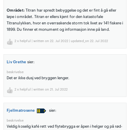
Området:
Titran har spredt bebyggelse og det er fint å gå eller
løpe i området. Titran er ellers kjent for den katastofale
Titranulykken, hvor en overraskende storm tok livet av 141 fiskere i
1899. Du finner et monument og informasjon inne på land.
2
x helpful | written on 22. Jul 2022 | updated_on 22. Jul 2022
Liv Grethe
sier:
beskrivelse
Det er ikke dusj ved bryggen lenger.
2
x helpful | written on 21. Jul 2022
Fjellmatrosene
sier:
beskrivelse
Veldig koselig kafé rett ved flytebrygga er åpen i helger og på rød-