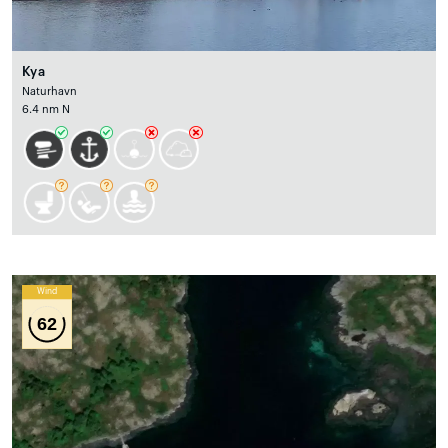
Kya
Naturhavn
6.4 nm N
Wind
62