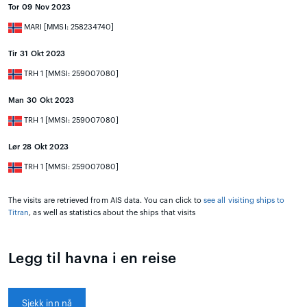
Tor 09 Nov 2023
MARI [MMSI: 258234740]
Tir 31 Okt 2023
TRH 1 [MMSI: 259007080]
Man 30 Okt 2023
TRH 1 [MMSI: 259007080]
Lør 28 Okt 2023
TRH 1 [MMSI: 259007080]
The visits are retrieved from AIS data. You can click to
see all visiting ships to
Titran
, as well as statistics about the ships that visits
Legg til havna i en reise
Sjekk inn nå