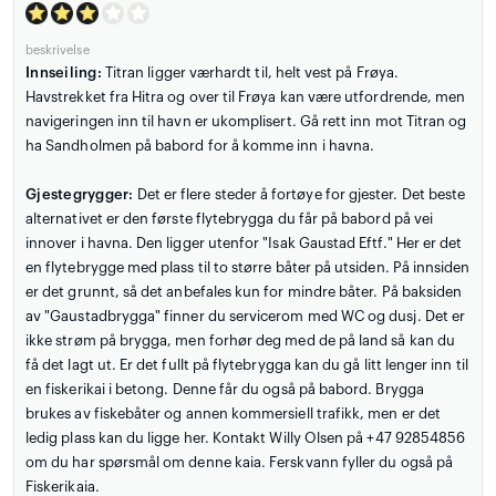
beskrivelse
Innseiling:
Titran ligger værhardt til, helt vest på Frøya.
Havstrekket fra Hitra og over til Frøya kan være utfordrende, men
navigeringen inn til havn er ukomplisert. Gå rett inn mot Titran og
ha Sandholmen på babord for å komme inn i havna.
Gjestegrygger:
Det er flere steder å fortøye for gjester. Det beste
alternativet er den første flytebrygga du får på babord på vei
innover i havna. Den ligger utenfor "Isak Gaustad Eftf." Her er det
en flytebrygge med plass til to større båter på utsiden. På innsiden
er det grunnt, så det anbefales kun for mindre båter. På baksiden
av "Gaustadbrygga" finner du servicerom med WC og dusj. Det er
ikke strøm på brygga, men forhør deg med de på land så kan du
få det lagt ut. Er det fullt på flytebrygga kan du gå litt lenger inn til
en fiskerikai i betong. Denne får du også på babord. Brygga
brukes av fiskebåter og annen kommersiell trafikk, men er det
ledig plass kan du ligge her. Kontakt Willy Olsen på +47 92854856
om du har spørsmål om denne kaia. Ferskvann fyller du også på
Fiskerikaia.