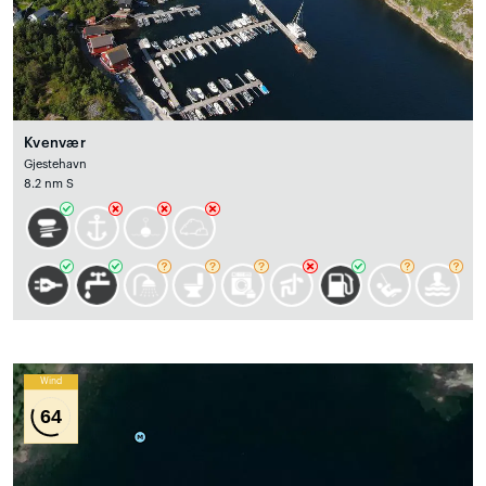
Kvenvær
Gjestehavn
8.2 nm S
Wind
64