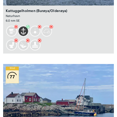
Kattuggelholmen (Burøya/Olderøya)
Naturhavn
6.0 nm SE
Wind
77