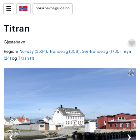
norskhavneguide.no
Titran
Gjestehavn
Region:
Norway (3524)
,
Trøndelag (308)
,
Sør-Trøndelag (178)
,
Frøya
(24)
og
Titran (1)
❮
❯