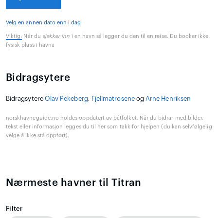
Velg en annen dato enn i dag
Viktig:
Når du
sjekker inn
i en havn så legger du den til en reise. Du booker ikke
fysisk plass i havna
Bidragsytere
Bidragsytere
Olav Pekeberg
,
Fjellmatrosene
og
Arne Henriksen
norskhavneguide.no holdes oppdatert av båtfolket. Når du bidrar med bilder,
tekst eller informasjon legges du til her som takk for hjelpen (du kan selvfølgelig
velge å ikke stå oppført).
Nærmeste havner til Titran
Filter