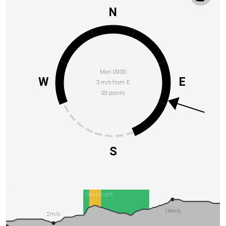
N
Man 09:00
W
E
3 m/s from E
93 points
S
Next night
14m/s
2m/s