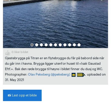
0
liker bildet
Gjestebrygga på Titran er en flytebrygge du får på babord side når
du går inn i havna. Brygga ligger utenfor huset til «Isak Gaustad
Eftf.». Bak den røde brygga til høyre i bildet finner du dusj og WC.
Photographer:
Olav Pekeberg
(@pekeberg)
, uploaded on
31. May 2021
📸
Last opp et bilde