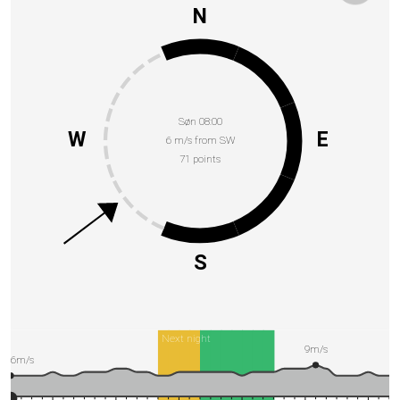
N
Søn 08:00
W
E
6 m/s from SW
71 points
S
Next night
9m/s
6m/s