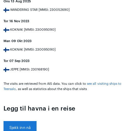
Ons 13 Aug 2025
WANDERING STAR [MMSI: 230052690]
Tor 16 Nov 2023
KOKNAK [MMSI: 230095090]
Man 09 Okt 2023
KOKNAK [MMSI: 230095090]
Tor 07 Sep 2023
JEPPE [MMSI: 230168190]
The visits are retrieved from AIS data. You can click to
see all visiting ships to
Teersalo
, as well as statistics about the ships that visits
Legg til havna i en reise
Sjekk inn nå