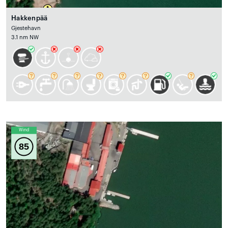
Hakkenpää
Gjestehavn
3.1 nm NW
Wind
85