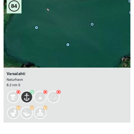
84
Varsalahti
Naturhavn
8.2 nm S