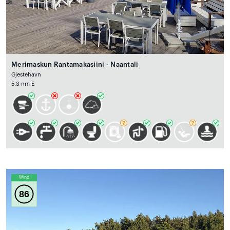
Merimaskun Rantamakasiini - Naantali
Gjestehavn
5.3 nm E
Wind
86