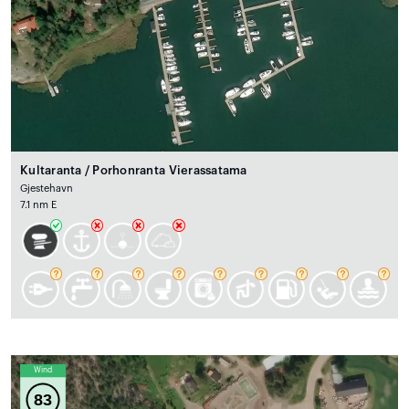
Kultaranta / Porhonranta Vierassatama
Gjestehavn
7.1 nm E
Wind
83