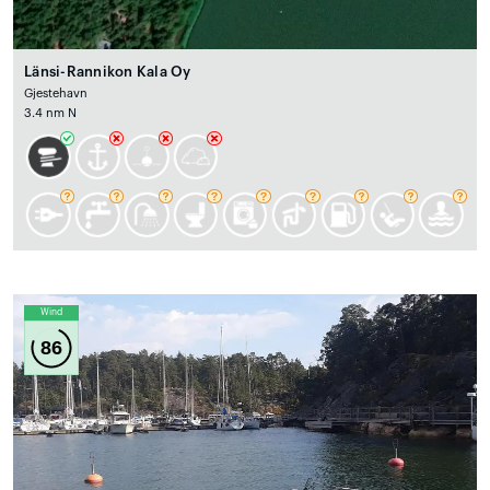
Länsi-Rannikon Kala Oy
Gjestehavn
3.4 nm N
Wind
86