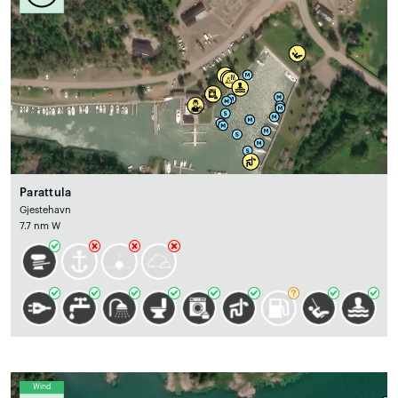
Parattula
Gjestehavn
7.7 nm W
Wind