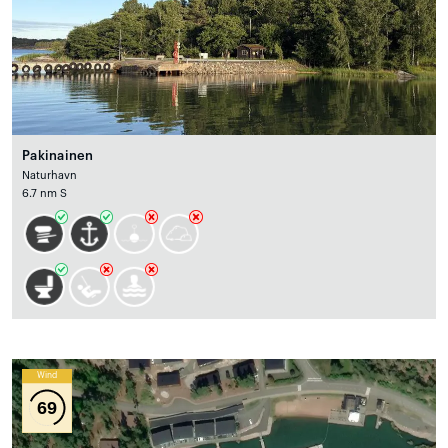
Pakinainen
Naturhavn
6.7 nm S
Wind
69