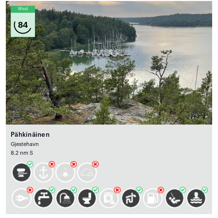
Wind
84
Pähkinäinen
Gjestehavn
8.2 nm S