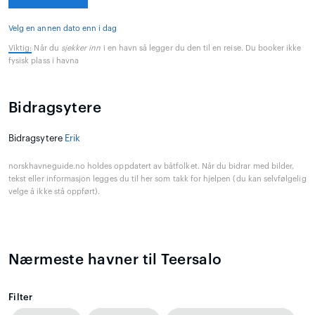
Velg en annen dato enn i dag
Viktig:
Når du
sjekker inn
i en havn så legger du den til en reise. Du booker ikke
fysisk plass i havna
Bidragsytere
Bidragsytere
Erik
norskhavneguide.no holdes oppdatert av båtfolket. Når du bidrar med bilder,
tekst eller informasjon legges du til her som takk for hjelpen (du kan selvfølgelig
velge å ikke stå oppført).
Nærmeste havner til Teersalo
Filter