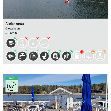
Ajolanranta
Gjestehavn
5.0 nm SE
Wind
87