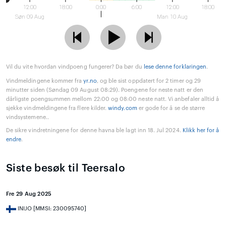
12:00
18:00
0:00
6:00
12:00
18:00
Søn 09 Aug
Man 10 Aug
Vil du vite hvordan vindpoeng fungerer? Da bør du
lese denne forklaringen
.
Vindmeldingene kommer fra
yr.no
, og ble sist oppdatert for 2 timer og 29
minutter siden (Søndag 09 August 08:29). Poengene for neste natt er den
dårligste poengsummen mellom 22:00 og 08:00 neste natt. Vi anbefaler alltid å
sjekke vindmeldingene fra flere kilder.
windy.com
er gode for å se de større
vindsystemene..
De sikre vindretningene for denne havna ble lagt inn 18. Jul 2024.
Klikk her for å
endre
.
Siste besøk til Teersalo
Fre 29 Aug 2025
INIJO [MMSI: 230095740]