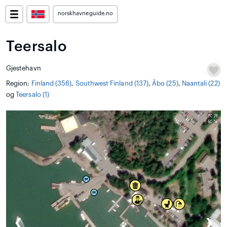
norskhavneguide.no
Teersalo
Gjestehavn
Region:
Finland (356)
,
Southwest Finland (137)
,
Åbo (25)
,
Naantali (22)
og
Teersalo (1)
❮
❯