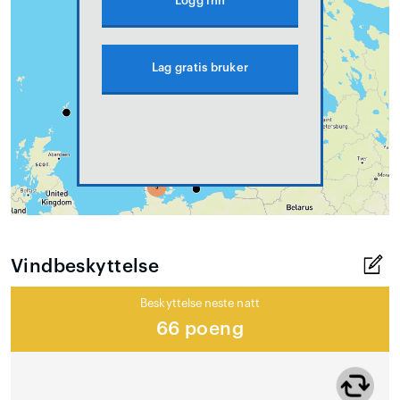
Logg inn
Lag gratis bruker
Vindbeskyttelse
Beskyttelse neste natt
66 poeng