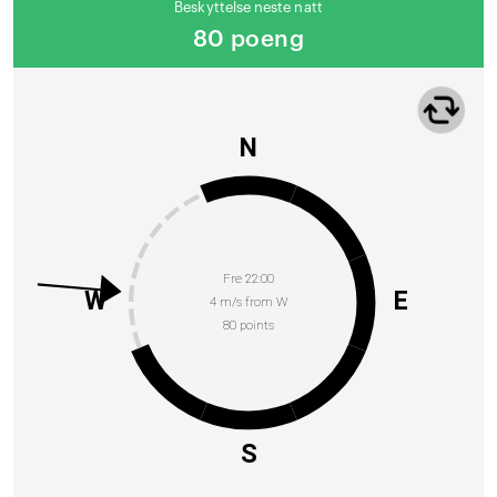
Beskyttelse neste natt
80 poeng
N
Fre 22:00
W
E
4 m/s from W
80 points
S