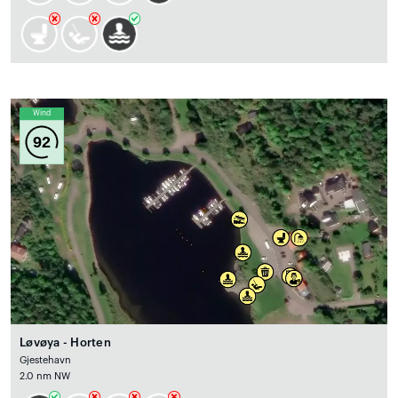
Wind
92
Løvøya - Horten
Gjestehavn
2.0 nm NW