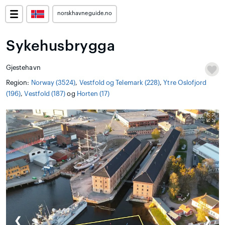
norskhavneguide.no
Sykehusbrygga
Gjestehavn
Region:
Norway (3524)
,
Vestfold og Telemark (228)
,
Ytre Oslofjord
(196)
,
Vestfold (187)
og
Horten (17)
❮
❯