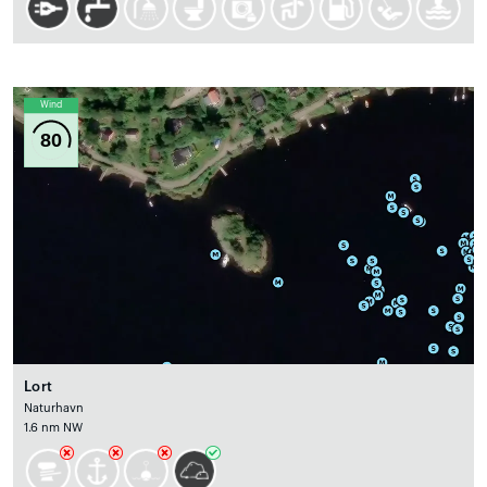
Wind
80
Lort
Naturhavn
1.6 nm NW