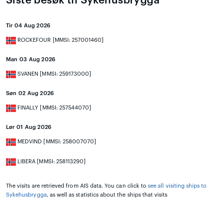
Siste besøk til Sykehusbrygga
Tir 04 Aug 2026
ROCKEFOUR [MMSI: 257001460]
Man 03 Aug 2026
SVANEN [MMSI: 259173000]
Søn 02 Aug 2026
FINALLY [MMSI: 257544070]
Lør 01 Aug 2026
MEDVIND [MMSI: 258007070]
LIBERA [MMSI: 258113290]
The visits are retrieved from AIS data. You can click to
see all visiting ships to
Sykehusbrygga
, as well as statistics about the ships that visits