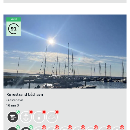
Wind
91
Rørestrand båthavn
Gjestehavn
1.6 nm S