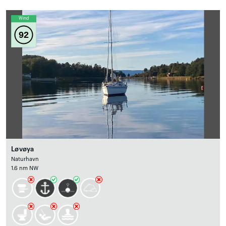
Wind
92
Løvøya
Naturhavn
1.6 nm NW