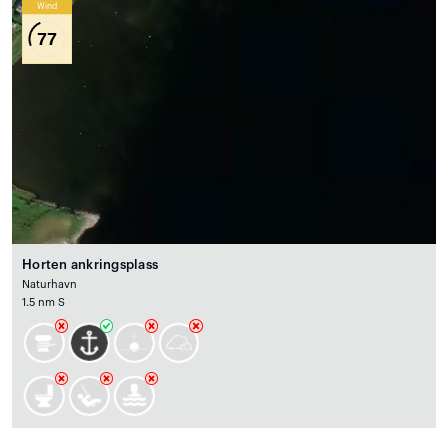
Wind
77
Horten ankringsplass
Naturhavn
1.5 nm S