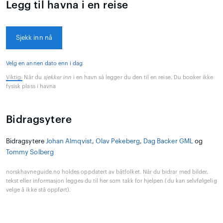
Legg til havna i en reise
Sjekk inn nå
Velg en annen dato enn i dag
Viktig:
Når du
sjekker inn
i en havn så legger du den til en reise. Du booker ikke
fysisk plass i havna
Bidragsytere
Bidragsytere
Johan Almqvist
,
Olav Pekeberg
,
Dag Backer GML
og
Tommy Solberg
norskhavneguide.no holdes oppdatert av båtfolket. Når du bidrar med bilder,
tekst eller informasjon legges du til her som takk for hjelpen (du kan selvfølgelig
velge å ikke stå oppført).