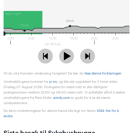
Next night
6m/s
2m/s
0:00
6:00
12:00
18:00
0:00
6:00
Lør 08 Aug
Vil du vite hvordan vindpoeng fungerer? Da bør du
lese denne forklaringen
.
Vindmeldingene kommer fra
yr.no
, og ble sist oppdatert for 2 timer siden
(Fredag 07 August 21:29). Poengene for neste natt er den dårligste
poengsummen mellom 22:00 og 08:00 neste natt. Vi anbefaler alltid å sjekke
vindmeldingene fra flere kilder.
windy.com
er gode for å se de større
vindsystemene..
De sikre vindretningene for denne havna ble lagt inn None.
Klikk her for å
endre
.