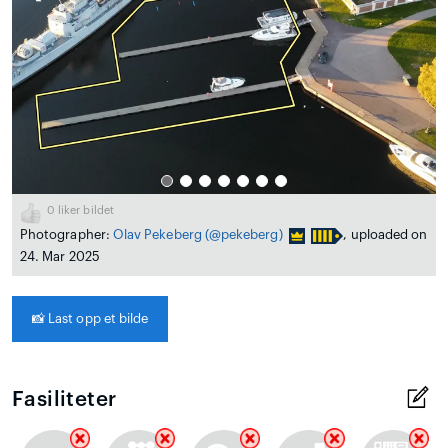
0
liker bildet
Photographer:
Olav Pekeberg
(@pekeberg)
, uploaded on
24. Mar 2025
📸
Last opp et bilde
Fasiliteter