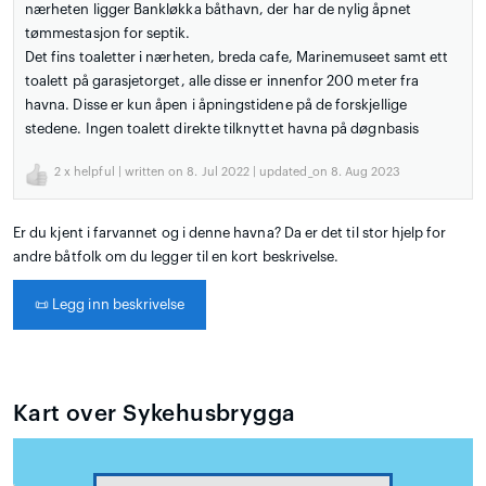
nærheten ligger Bankløkka båthavn, der har de nylig åpnet
tømmestasjon for septik.
Det fins toaletter i nærheten, breda cafe, Marinemuseet samt ett
toalett på garasjetorget, alle disse er innenfor 200 meter fra
havna. Disse er kun åpen i åpningstidene på de forskjellige
stedene. Ingen toalett direkte tilknyttet havna på døgnbasis
2
x helpful | written on 8. Jul 2022 | updated_on 8. Aug 2023
Er du kjent i farvannet og i denne havna? Da er det til stor hjelp for
andre båtfolk om du legger til en kort beskrivelse.
📜
Legg inn beskrivelse
Kart over Sykehusbrygga