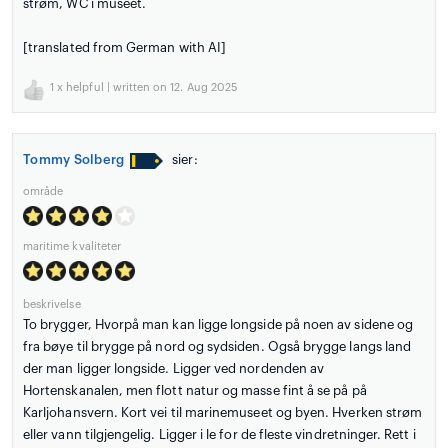
strøm, WC i museet.
[translated from German with AI]
1
x helpful | written on 12. Aug 2025
Tommy Solberg
sier:
område
maritime kvaliteter
beskrivelse
To brygger, Hvorpå man kan ligge longside på noen av sidene og
fra bøye til brygge på nord og sydsiden. Også brygge langs land
der man ligger longside. Ligger ved nordenden av
Hortenskanalen, men flott natur og masse fint å se på på
Karljohansvern. Kort vei til marinemuseet og byen. Hverken strøm
eller vann tilgjengelig. Ligger i le for de fleste vindretninger. Rett i