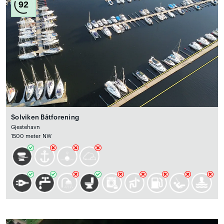
92
Solviken Båtforening
Gjestehavn
1500 meter NW